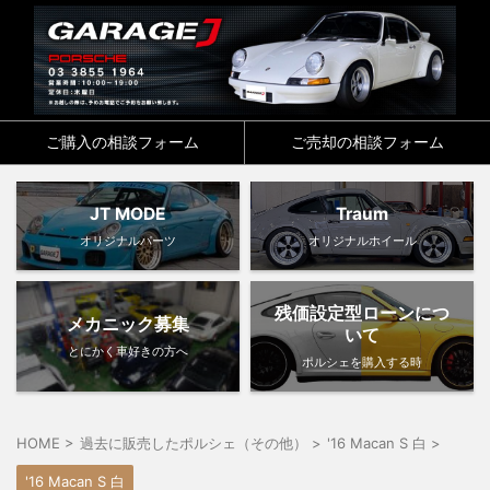
ご購入の相談フォーム
ご売却の相談フォーム
JT MODE
Traum
オリジナルパーツ
オリジナルホイール
残価設定型ローンにつ
メカニック募集
いて
とにかく車好きの方へ
ポルシェを購入する時
HOME
>
過去に販売したポルシェ（その他）
>
'16 Macan S 白
>
'16 Macan S 白