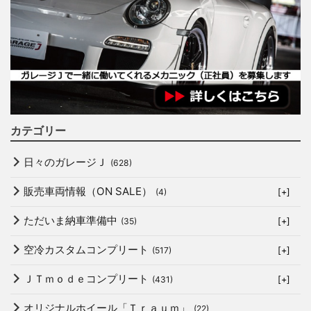
カテゴリー
日々のガレージＪ
(628)
販売車両情報（ON SALE）
(4)
[+]
ただいま納車準備中
(35)
[+]
空冷カスタムコンプリート
(517)
[+]
ＪＴｍｏｄｅコンプリート
(431)
[+]
オリジナルホイール「Ｔｒａｕｍ」
(22)