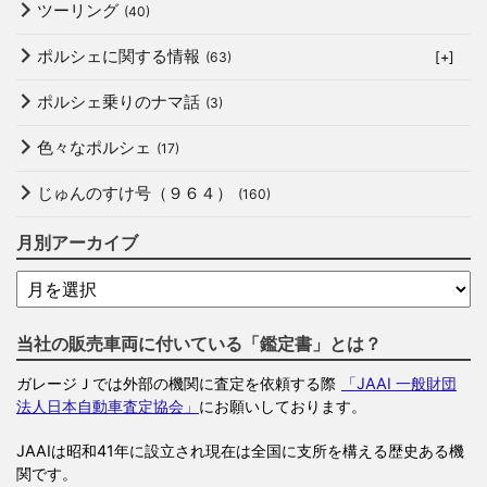
ツーリング
(40)
ポルシェに関する情報
(63)
[+]
ポルシェ乗りのナマ話
(3)
色々なポルシェ
(17)
じゅんのすけ号（９６４）
(160)
月別アーカイブ
当社の販売車両に付いている「鑑定書」とは？
ガレージＪでは外部の機関に査定を依頼する際
「JAAI 一般財団
法人日本自動車査定協会」
にお願いしております。
JAAIは昭和41年に設立され現在は全国に支所を構える歴史ある機
関です。