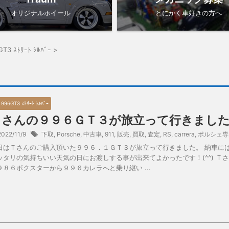
オリジナルホイール
とにかく車好きの方へ
GT3 ｽﾄﾘｰﾄ ｼﾙﾊﾞｰ
>
 996GT3 ｽﾄﾘｰﾄ ｼﾙﾊﾞｰ
Ｔさんの９９６ＧＴ３が旅立って行きまし
2022/11/9
下取
,
Porsche
,
中古車
,
911
,
販売
,
買取
,
査定
,
RS
,
carrera
,
ポルシェ専
日はＴさんのご購入頂いた９９６．１ＧＴ３が旅立って行きました。 納車に
ッタリの気持ちいい天気の日にお渡しする事が出来てよかったです！(^^) Ｔ
９８６ボクスターから９９６カレラへと乗り継い ...