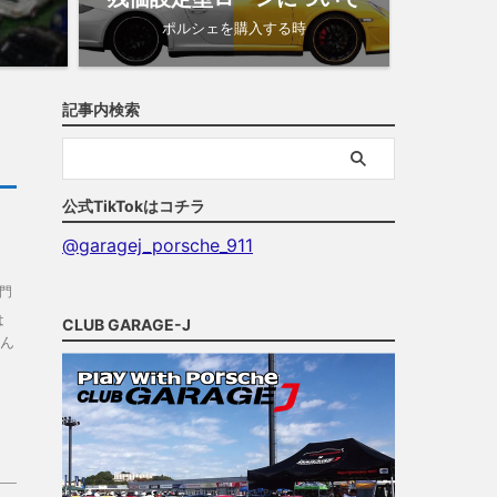
ポルシェを購入する時
記事内検索
公式TikTokはコチラ
@garagej_porsche_911
た
門
は
CLUB GARAGE-J
さん