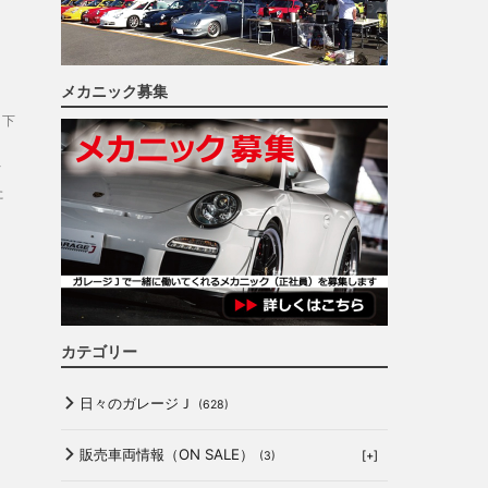
メカニック募集
,
下
７
た
カテゴリー
日々のガレージＪ
(628)
販売車両情報（ON SALE）
[+]
(3)