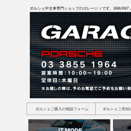
ポルシェ中古車専門ショップのガレージＪです。996/997 
ポルシェご購入の相談フォーム
ポルシェご売却
JT MODE