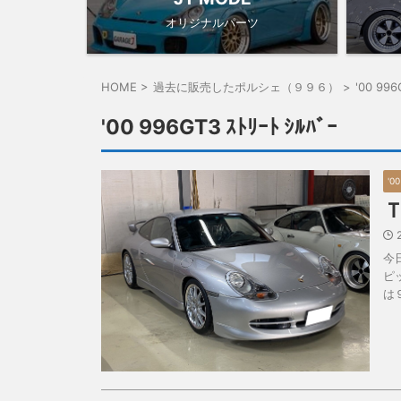
オリジナルパーツ
HOME
>
過去に販売したポルシェ（９９６）
>
'00 996
'00 996GT3 ｽﾄﾘｰﾄ ｼﾙﾊﾞｰ
'00
今
ピ
は