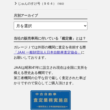
じゅんのすけ号（９６４）
(160)
月別アーカイブ
当社の販売車両に付いている「鑑定書」とは？
ガレージＪでは外部の機関に査定を依頼する際
「JAAI 一般財団法人日本自動車査定協会」
に
お願いしております。
JAAIは昭和41年に設立され現在は全国に支所を
構える歴史ある機関です。
第三者機関の公平な目で厳しく査定された車ば
かりですので安心してご購入頂けます。