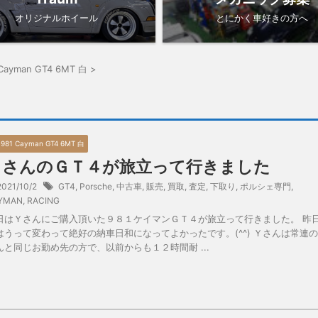
オリジナルホイール
とにかく車好きの方へ
 Cayman GT4 6MT 白
>
6 981 Cayman GT4 6MT 白
ＹさんのＧＴ４が旅立って行きました
2021/10/2
GT4
,
Porsche
,
中古車
,
販売
,
買取
,
査定
,
下取り
,
ポルシェ専門
,
YMAN
,
RACING
日はＹさんにご購入頂いた９８１ケイマンＧＴ４が旅立って行きました。 昨
はうって変わって絶好の納車日和になってよかったです。(^^) Ｙさんは常連
んと同じお勤め先の方で、以前からも１２時間耐 ...