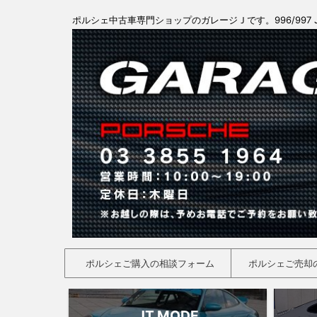
ポルシェ中古車専門ショップのガレージＪです。996/997 
ポルシェご購入の相談フォーム
ポルシェご売却
JT MODE