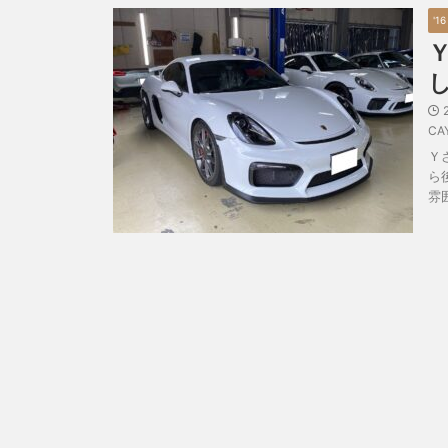
'1
CA
Ｙ
ら
雰