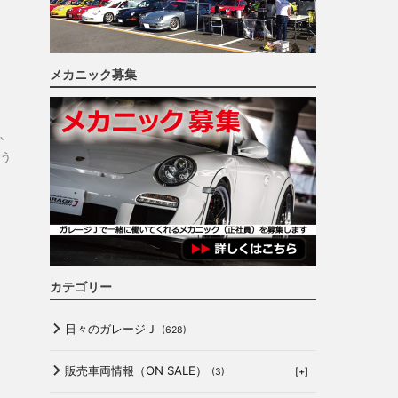
ま
メカニック募集
か
う
カテゴリー
日々のガレージＪ
(628)
販売車両情報（ON SALE）
[+]
(3)