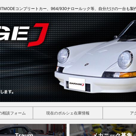
JTMODEコンプリートカー、964/930ナロールック等、自分だけの一台も
の相談フォーム
現在のポルシェ在庫情報
ア
Traum
メカニック募集