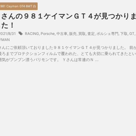
6 981 Cayman GT4 6MT 白
Ｙさんの９８１ケイマンＧＴ４が見つかり
した！
2021/8/31
RACING
,
Porsche
,
中古車
,
販売
,
買取
,
査定
,
ポルシェ専門
,
下取
,
GT
,
YMAN
さんにご依頼頂いておりました９８１ケイマンＧＴ４が見つかりました。 前
後ろまでプロテクションフィルムで覆われた、とても大切に乗られてきたとい
囲気がプンプン漂うバリモンです。 Ｙさんは常連のＮ ...