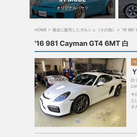
オリジナルパーツ
HOME
>
過去に販売したポルシェ（その他）
>
'16 981
'16 981 Cayman GT4 6MT 白
'1
CA
今
と
さ