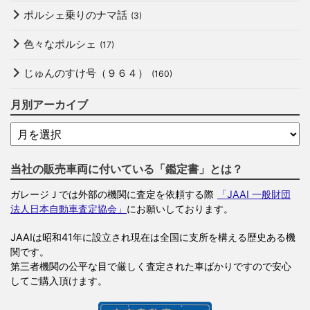
ポルシェ乗りのナマ話
(3)
色々なポルシェ
(17)
じゅんのすけ号（９６４）
(160)
月別アーカイブ
当社の販売車両に付いている「鑑定書」とは？
ガレージＪでは外部の機関に査定を依頼する際
「JAAI 一般財団
法人日本自動車査定協会」
にお願いしております。
JAAIは昭和41年に設立され現在は全国に支所を構える歴史ある機
関です。
第三者機関の公平な目で厳しく査定された車ばかりですので安心
してご購入頂けます。