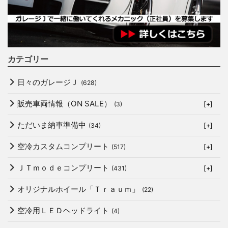
カテゴリー
日々のガレージＪ
(628)
販売車両情報（ON SALE）
(3)
[+]
ただいま納車準備中
(34)
[+]
空冷カスタムコンプリート
(517)
[+]
ＪＴｍｏｄｅコンプリート
(431)
[+]
オリジナルホイール「Ｔｒａｕｍ」
(22)
空冷用ＬＥＤヘッドライト
(4)