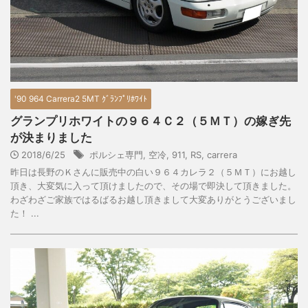
'90 964 Carrera2 5MT ｸﾞﾗﾝﾌﾟﾘﾎﾜｲﾄ
グランプリホワイトの９６４Ｃ２（５ＭＴ）の嫁ぎ先
が決まりました
2018/6/25
ポルシェ専門
,
空冷
,
911
,
RS
,
carrera
昨日は長野のＫさんに販売中の白い９６４カレラ２（５ＭＴ）にお越し
頂き、大変気に入って頂けましたので、その場で即決して頂きました。
わざわざご家族ではるばるお越し頂きまして大変ありがとうございまし
た！ ...