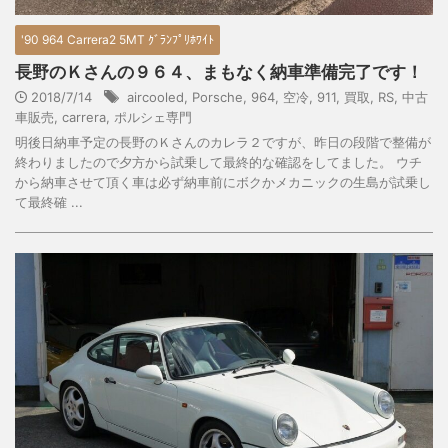
'90 964 Carrera2 5MT ｸﾞﾗﾝﾌﾟﾘﾎﾜｲﾄ
長野のＫさんの９６４、まもなく納車準備完了です！
2018/7/14
aircooled
,
Porsche
,
964
,
空冷
,
911
,
買取
,
RS
,
中古
車販売
,
carrera
,
ポルシェ専門
明後日納車予定の長野のＫさんのカレラ２ですが、昨日の段階で整備が
終わりましたので夕方から試乗して最終的な確認をしてました。 ウチ
から納車させて頂く車は必ず納車前にボクかメカニックの生島が試乗し
て最終確 ...