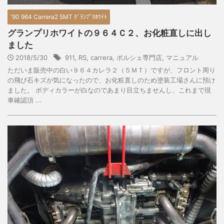
'90 964 Carrera2 5MT ｸﾞﾗﾝﾌﾟﾘﾎﾜｲﾄ
グランプリホワイトの９６４Ｃ２、お化粧直しに出し
ました
2018/5/30
911
,
RS
,
carrera
,
ポルシェ専門店
,
マニュアル
ただいま販売中の白い９６４カレラ２（５ＭＴ）ですが、フロント周り
の飛び石キズが気になったので、お化粧直しのため塗装工場さんに預け
ました。 ボディカラーが白なのであまり目立ちませんし、これまで現
車確認頂 ...