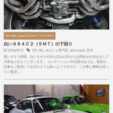
'90 964 Carrera2 5MT ｸﾞﾗﾝﾌﾟﾘﾎﾜｲﾄ
白い９６４Ｃ２（５ＭＴ）の下回り
2018/5/13
911
,
RS
,
ポルシェ専門店
,
aircooled
,
空冷
黒い９９３同様、白い９６４の方も沢山の方からお問合せを頂きまして
大変ありがとうございます。 コンディションや仕様のほうは、過去の
記事をご覧頂いてる方がとても多いようですので、この車に興味を持っ
てご覧頂 ...