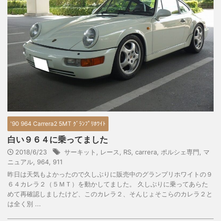
'90 964 Carrera2 5MT ｸﾞﾗﾝﾌﾟﾘﾎﾜｲﾄ
白い９６４に乗ってました
2018/6/23
サーキット
,
レース
,
RS
,
carrera
,
ポルシェ専門
,
マ
ニュアル
,
964
,
911
昨日は天気もよかったので久しぶりに販売中のグランプリホワイトの９
６４カレラ２（５ＭＴ）を動かしてました。 久しぶりに乗ってあらた
めて再確認しましたけど、このカレラ２、そんじょそこらのカレラ２と
は全く別 ...