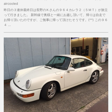
aircooled
昨日の３連休最終日は長野のＫさんの９６４カレラ２（５ＭＴ）が旅立
って行きました。 新幹線で奥様と一緒にお越し頂いて、帰りは自走で
お帰り頂いたのですが、ご無事に帰って頂けたそうです。(^^) この９６
４ ...