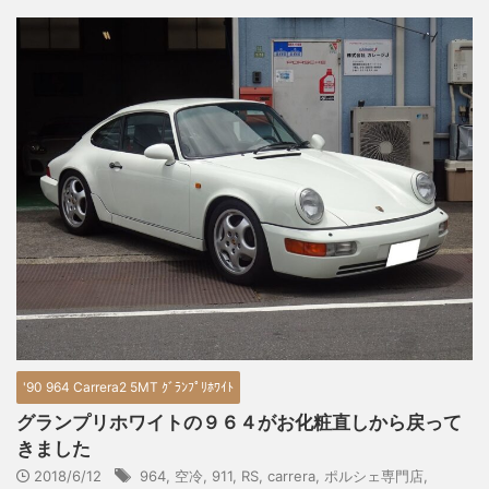
'90 964 Carrera2 5MT ｸﾞﾗﾝﾌﾟﾘﾎﾜｲﾄ
グランプリホワイトの９６４がお化粧直しから戻って
きました
2018/6/12
964
,
空冷
,
911
,
RS
,
carrera
,
ポルシェ専門店
,