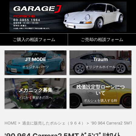
ご購入の相談フォーム
ご売却の相談フォーム
JT MODE
Traum
オリジナルパーツ
オリジナルホイール
残価設定型ローンにつ
メカニック募集
いて
とにかく車好きの方へ
ポルシェを購入する時
HOME
>
過去に販売したポルシェ（９６４）
>
'90 964 Carrera2 5MT 