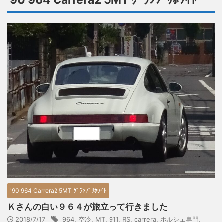
'90 964 Carrera2 5MT ｸﾞﾗﾝﾌﾟﾘﾎﾜｲﾄ
'90 964 Carrera2 5MT ｸﾞﾗﾝﾌﾟﾘﾎﾜｲﾄ
Ｋさんの白い９６４が旅立って行きました
2018/7/17
964
,
空冷
,
MT
,
911
,
RS
,
carrera
,
ポルシェ専門
,