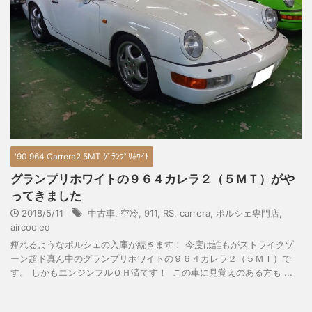
'90 964 Carrera2 5MT ｸﾞﾗﾝﾌﾟﾘﾎﾜｲﾄ
グランプリホワイトの９６４カレラ２（５ＭＴ）がや
ってきました
2018/5/11
中古車
,
空冷
,
911
,
RS
,
carrera
,
ポルシェ専門店
,
aircooled
痺れるようなポルシェの入庫が続きます！ 今度は誰もがストライクゾ
ーン超ド真ん中のグランプリホワイトの９６４カレラ２（５ＭＴ）で
す。 しかもエンジンフルＯＨ済です！ この車に見覚えのある方も ...