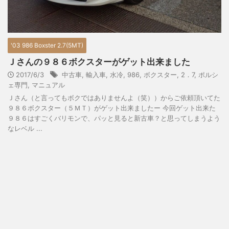
'03 986 Boxster 2.7(5MT)
Ｊさんの９８６ボクスターがゲット出来ました
2017/6/3
中古車
,
輸入車
,
水冷
,
986
,
ボクスター
,
2．7
,
ポルシ
ェ専門
,
マニュアル
Ｊさん（と言ってもボクではありませんよ（笑））からご依頼頂いてた
９８６ボクスター（５ＭＴ）がゲット出来ましたー 今回ゲット出来た
９８６はすごくバリモンで、パッと見ると新古車？と思ってしまうよう
なレベル ...