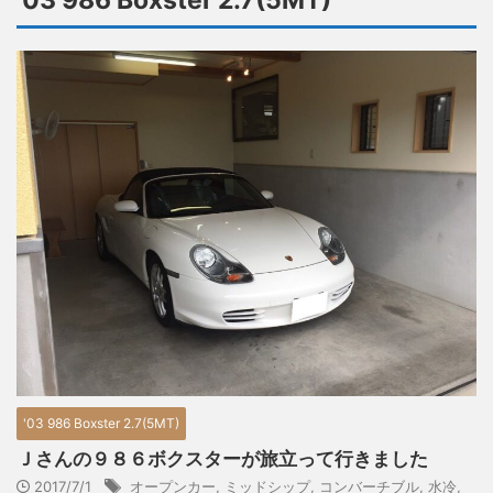
'03 986 Boxster 2.7(5MT)
'03 986 Boxster 2.7(5MT)
Ｊさんの９８６ボクスターが旅立って行きました
2017/7/1
オープンカー
,
ミッドシップ
,
コンバーチブル
,
水冷
,