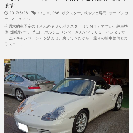
ます
2017/6/26
中古車
,
986
,
ボクスター
,
ポルシェ専門
,
オープンカ
ー
,
マニュアル
今週末納車予定のＪさんの９８６ボクスター（５ＭＴ）ですが、納車準
備は順調です。 先日、ポルシェセンターさんでＰＪ０３（インタミサ
ービスキャンペーン）を済ませ、戻ってきたから一通りの納車整備とガ
ラスコー ...