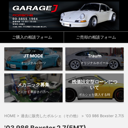
ご購入の相談フォーム
ご売却の相談フォーム
JT MODE
Traum
オリジナルパーツ
オリジナルホイール
残価設定型ローンにつ
メカニック募集
いて
とにかく車好きの方へ
ポルシェを購入する時
HOME
>
過去に販売したポルシェ（その他）
>
'03 986 Boxster 2.7(5M