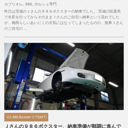
カブリオレ
,
986
,
ポルシェ専門
昨日は茨城のＪさんの９８６ボクスターの納車でした。 茨城の陸運局
で名変を行ってからそのままＪさんのご自宅へ納車という流れでした
が、梅雨らしいあいにくの天気にはなってしまったものの、無事Ｊさん
のご自宅の ...
'03 986 Boxster 2.7(5MT)
Ｊさんの９８６ボクスター、納車準備が順調に進んで