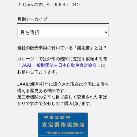
じゅんのすけ号（９６４）
(160)
月別アーカイブ
当社の販売車両に付いている「鑑定書」とは？
ガレージＪでは外部の機関に査定を依頼する際
「JAAI 一般財団法人日本自動車査定協会」
に
お願いしております。
JAAIは昭和41年に設立され現在は全国に支所を
構える歴史ある機関です。
第三者機関の公平な目で厳しく査定された車ば
かりですので安心してご購入頂けます。