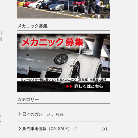
メカニック募集
ト
製
カテゴリー
日々のガレージＪ
高
(628)
る
販売車両情報（ON SALE）
[+]
(2)