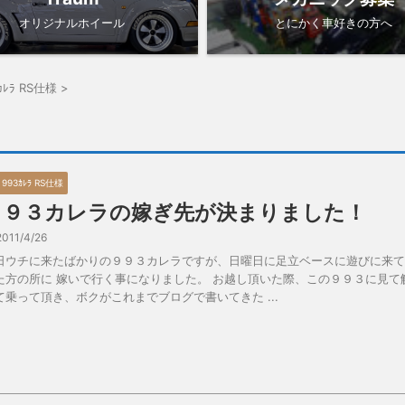
オリジナルホイール
とにかく車好きの方へ
3ｶﾚﾗ RS仕様
>
5 993ｶﾚﾗ RS仕様
９９３カレラの嫁ぎ先が決まりました！
2011/4/26
日ウチに来たばかりの９９３カレラですが、日曜日に足立ベースに遊びに来て
た方の所に 嫁いで行く事になりました。 お越し頂いた際、この９９３に見て
て乗って頂き、ボクがこれまでブログで書いてきた ...