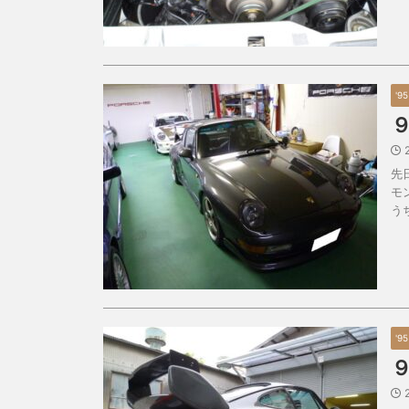
'9
先
モ
う
'9