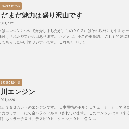
5 993ｶﾚﾗ RS仕様
まだまだ魅力は盛り沢山です
2011/4/21
日はエンジンについて紹介しましたが、この９９３にはそれ以外にも中川オー
味付けされた魅力が沢山あります。 たとえば、↓この車高調。 これも特別に
してもらった中川オリジナルです。 これもＯＨして ...
5 993ｶﾚﾗ RS仕様
中川エンジン
2011/4/20
れが９９３カレラのエンジンです。 日本屈指のポルシェチューナーとして名
ナカガワオートにて全バラ＆フルＯＨされています。 このエンジンはＯＨす
前にもクラッチＯＨ、デスビＯＨ、ショックＯＨ、各Ｇ ...