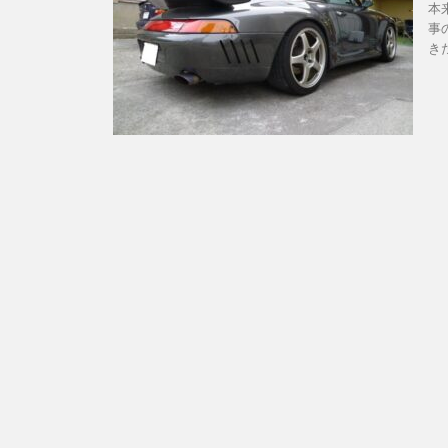
本
事
き