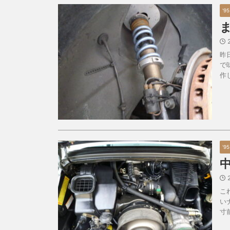
'9
昨
で
作
'9
こ
い
寸