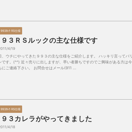
5 993ｶﾚﾗ RS仕様
９９３ＲＳルックの主な仕様です
2011/4/19
日、ウチにやってきた９９３の主な仕様をご紹介します。 ハッキリ言ってバ
ンです。(^^) 近々売りに出しますが、早い者勝ちですのでご興味がある方は
ちにご連絡下さい。 お問合せはメール(911 ...
5 993ｶﾚﾗ RS仕様
９９３カレラがやってきました
2011/4/18