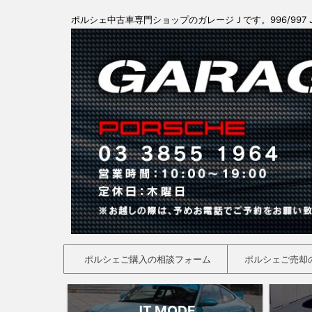
ポルシェ中古車専門ショップのガレージＪです。996/997 
ポルシェご購入の相談フォーム
ポルシェご売却
JT MODE