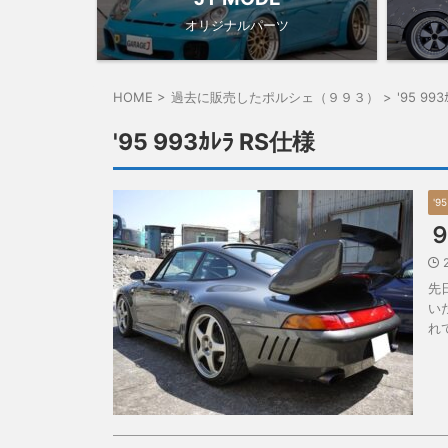
オリジナルパーツ
HOME
>
過去に販売したポルシェ（９９３）
>
'95 99
'95 993ｶﾚﾗ RS仕様
'9
先
い
れ