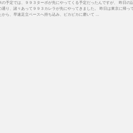
来の予定では、９９３ターボが先にやってくる予定だったんですが、 昨日の
の通り、諸々あって９９３カレラが先にやってきました。 昨日は東京に帰っ
たから、早速足立ベースへ持ち込み、ピカピカに磨いて ...