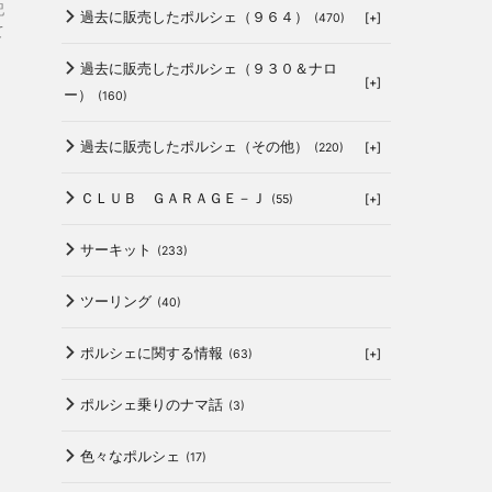
記
過去に販売したポルシェ（９６４）
[+]
(470)
て
過去に販売したポルシェ（９３０＆ナロ
[+]
ー）
(160)
過去に販売したポルシェ（その他）
[+]
(220)
ＣＬＵＢ ＧＡＲＡＧＥ－Ｊ
[+]
(55)
サーキット
(233)
ツーリング
(40)
ポルシェに関する情報
[+]
(63)
ポルシェ乗りのナマ話
(3)
色々なポルシェ
(17)