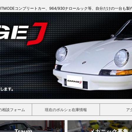
JTMODEコンプリートカー、964/930ナロールック等、自分だけの一台も
の相談フォーム
現在のポルシェ在庫情報
ア
Traum
メカニック募集