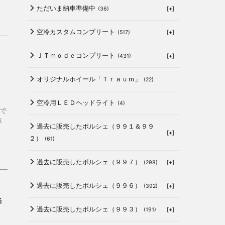
ただいま納車準備中
[+]
(36)
空冷カスタムコンプリート
[+]
(517)
ＪＴｍｏｄｅコンプリート
[+]
(431)
、
オリジナルホイール「Ｔｒａｕｍ」
(22)
空冷用ＬＥＤヘッドライト
(4)
で
車
過去に販売したポルシェ（９９１＆９９
[+]
２）
(61)
過去に販売したポルシェ（９９７）
[+]
(298)
過去に販売したポルシェ（９９６）
[+]
(392)
時
過去に販売したポルシェ（９９３）
[+]
(191)