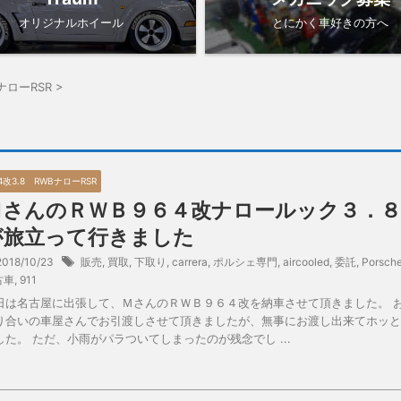
オリジナルホイール
とにかく車好きの方へ
BナローRSR
>
4改3.8 RWBナローRSR
ＭさんのＲＷＢ９６４改ナロールック３．８
が旅立って行きました
2018/10/23
販売
,
買取
,
下取り
,
carrera
,
ポルシェ専門
,
aircooled
,
委託
,
Porsch
古車
,
911
日は名古屋に出張して、ＭさんのＲＷＢ９６４改を納車させて頂きました。 
り合いの車屋さんでお引渡しさせて頂きましたが、無事にお渡し出来てホッと
した。 ただ、小雨がパラついてしまったのが残念でし ...