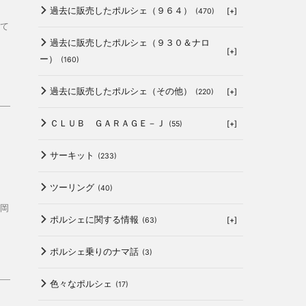
過去に販売したポルシェ（９６４）
[+]
(470)
て
過去に販売したポルシェ（９３０＆ナロ
[+]
ー）
(160)
過去に販売したポルシェ（その他）
[+]
(220)
ＣＬＵＢ ＧＡＲＡＧＥ－Ｊ
[+]
(55)
サーキット
(233)
ツーリング
(40)
岡
ポルシェに関する情報
[+]
）
(63)
ポルシェ乗りのナマ話
(3)
色々なポルシェ
(17)