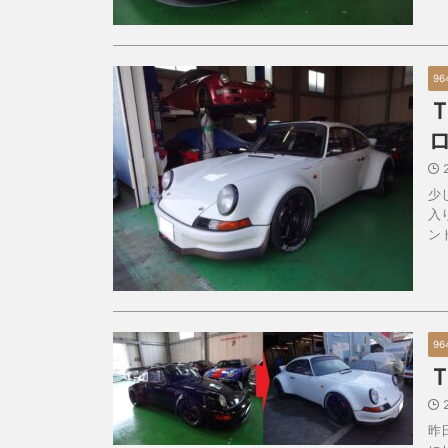
96
少
入
ン
96
昨