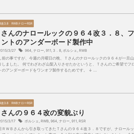
4改3.8 RWBナローRSR
Ｔさんのナロールックの９６４改３．８、
ロントのアンダーボード製作中
2015/3/27
964
,
ナロー
,
911
,
3．8
,
ポルシェ
,
RWB
し前の事ですが、今週の月曜日の晩、Ｔさんのナロールックの９６４が一旦山
りしました。 何でわざわざ山梨入りさせたかというと、Ｔさんのご希望でフ
トのアンダーボードをワンオフ製作するためです。 ↓ ...
4改3.8 RWBナローRSR
Ｔさんの９６４改の変貌ぶり
2015/3/17
ポルシェ
,
RWB
,
964
,
ナロー
,
911
,
RSR
日ＲＷＢさんから引き取ってきたＴさんの９６４改３．８ですが、ナロールッ