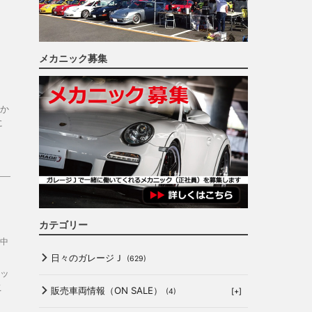
メカニック募集
か
に
カテゴリー
中
日々のガレージＪ
(629)
ッ
こ
販売車両情報（ON SALE）
[+]
(4)