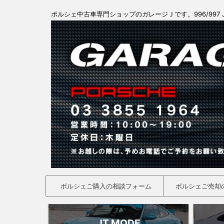
ポルシェ中古車専門ショップのガレージＪです。996/997 
ポルシェご購入の相談フォーム
ポルシェご売却
JT MODE