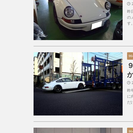
昨
の
す。
96
昨
に
だ
96