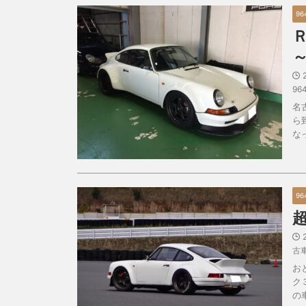
96
96
名
ら
な
96
古
お
ク
の