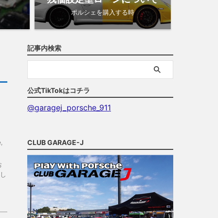
ポルシェを購入する時
記事内検索
公式TikTokはコチラ
@garagej_porsche_911
CLUB GARAGE-J
e
,
お
し