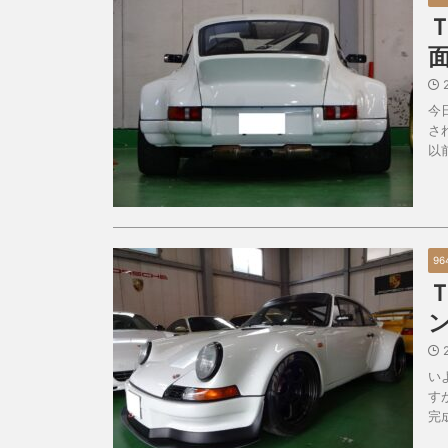
今
さ
以
96
い
す
完