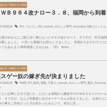
4改3.8 RWBナローRSR
ＲＷＢ９６４改ナロー３．８、福岡から到着
～
2018/9/29
911
,
フルコン
,
RS
,
carrera
,
ポルシェ専門
,
aircooled
,
6連スロットル
,
4
古屋のＭさんにご購入頂く事になった９６４改ナロー３．８ですが、昨日福岡
到着しました。 ４月にも整備でお預りしてましたし、見慣れてますのでココ
ってもあんまり違和感感じませんね。（笑） &nbs ...
4改3.8 RWBナローRSR
超スゲー奴の嫁ぎ先が決まりました
2018/9/24
RWB
,
911
,
販売
,
買取
,
下取り
,
carrera
,
ポルシェ専門
,
委託
,
Porsche
,
車
ととい記事にさせて頂いた、ただいま福岡から搬送中のＲＷＢ９６４ナロール
３．８ですが、なんと到着前に次のオーナーさんが決まりました。 以前から
車の事をご存知だった方が多かったみたいで、本当に沢 ...