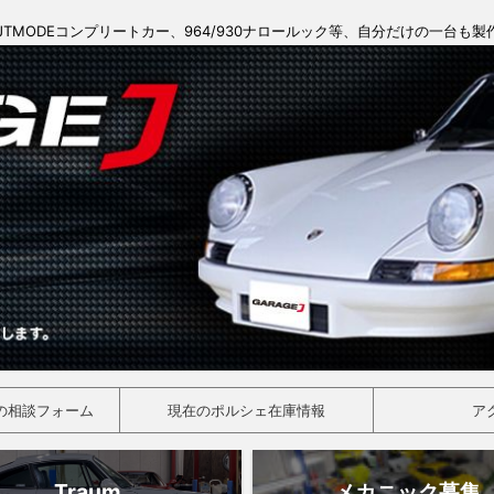
JTMODEコンプリートカー、964/930ナロールック等、自分だけの一台も
の相談フォーム
現在のポルシェ在庫情報
ア
Traum
メカニック募集