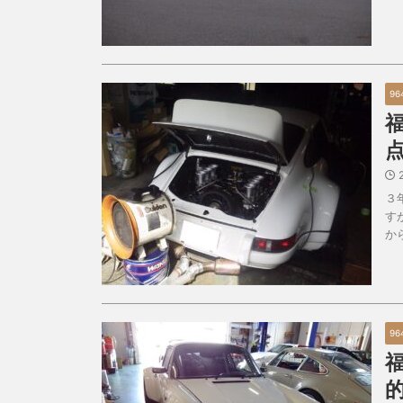
96
３
す
か
96