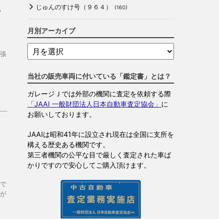
じゅんのすけ号（９６４）
(160)
対
月別アーカイブ
張
当社の販売車両に付いている「鑑定書」とは？
ガレージＪでは外部の機関に査定を依頼する際
「JAAI 一般財団法人日本自動車査定協会」
に
お願いしております。
JAAIは昭和41年に設立され現在は全国に支所を
ロ
構える歴史ある機関です。
第三者機関の公平な目で厳しく査定された車ば
かりですので安心してご購入頂けます。
で
が