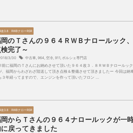
4改3.8 RWBナローRSR
福岡のＴさんの９６４ＲＷＢナロールック
点検完了～
2018/3/30
中古車
,
964
,
空冷
,
911
,
ポルシェ専門店
年前に福岡のＴさんにお納めさせて頂いた９６４改３．８ＲＷＢナロールック
が、福岡からわざわざ陸送して頂き点検＆整備させて頂きましたー 今回は納
ら３年経ってますので、エンジンを作って頂いたフロン ...
4改3.8 RWBナローRSR
福岡からＴさんの９６４ナロールックが一
的に戻ってきました