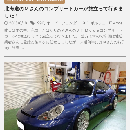
北海道のＭさんのコンプリートカーが旅立って行きま
した！
2015/8/18
996
,
オーバーフェンダー
,
911
,
ポルシェ
,
JTMode
昨日は雨の中、完成したばかりのＭさんのＪＴ Ｍｏｄｅコンプリート
カーが北海道に向けて旅立って行きました。 遠方ですので今回は陸送
業者さんに登録と納車をお任せしましたが、来週前半にはＭさんのお手
元に到着 ...