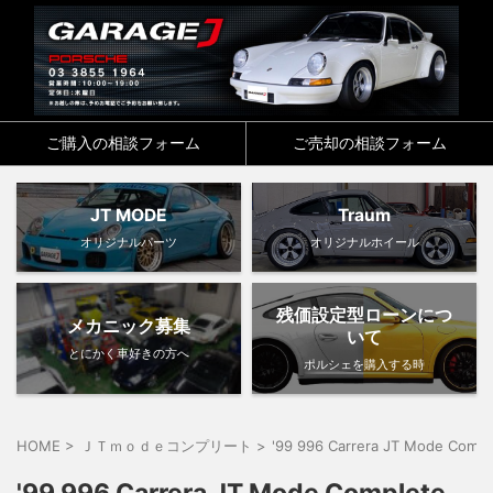
ご購入の相談フォーム
ご売却の相談フォーム
JT MODE
Traum
オリジナルパーツ
オリジナルホイール
残価設定型ローンにつ
メカニック募集
いて
とにかく車好きの方へ
ポルシェを購入する時
HOME
>
ＪＴｍｏｄｅコンプリート
>
'99 996 Carrera JT Mode Compl