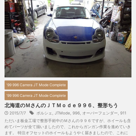
'99 996 Carrera JT Mode Complete
'99 996 Carrera JT Mode Complete
北海道のＭさんのＪＴＭｏｄｅ９９６、整形ちう
2015/7/7
ポルシェ
,
JTMode
,
996
,
オーバーフェンダー
,
911
ただいま板金工場で整形手術中のＭさんの９９６ですが、ホイールも含
めてパーツが全て揃いましたので、これからガンガン作業を進めていき
ます。 特注オフセットのホイールもようやく届きましたので、これに