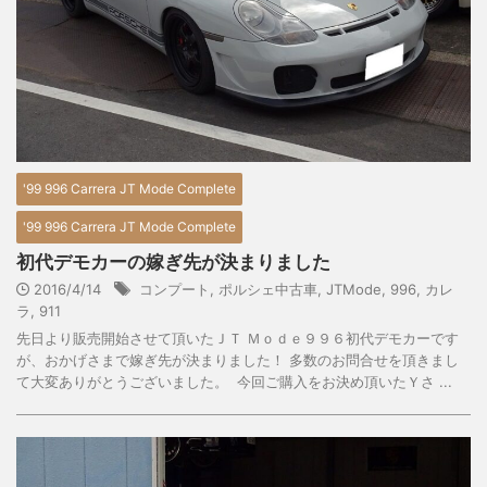
'99 996 Carrera JT Mode Complete
'99 996 Carrera JT Mode Complete
初代デモカーの嫁ぎ先が決まりました
2016/4/14
コンプート
,
ポルシェ中古車
,
JTMode
,
996
,
カレ
ラ
,
911
先日より販売開始させて頂いたＪＴ Ｍｏｄｅ９９６初代デモカーです
が、おかげさまで嫁ぎ先が決まりました！ 多数のお問合せを頂きまし
て大変ありがとうございました。 今回ご購入をお決め頂いたＹさ ...