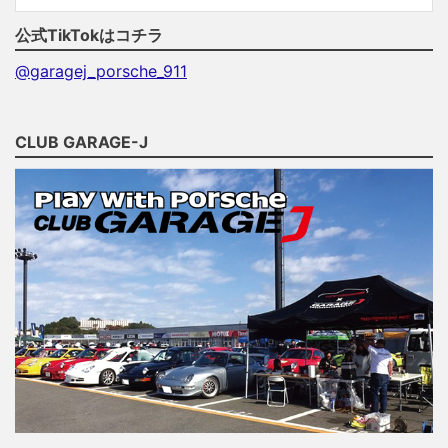
公式TikTokはコチラ
@garagej_porsche_911
CLUB GARAGE-J