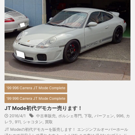
'99 996 Carrera JT Mode Complete
'99 996 Carrera JT Mode Complete
JT Mode初代デモカー売ります！
2016/4/1
中古車販売
,
ポルシェ専門
,
下取
,
バーフェン
,
996
,
カ
レラ
,
911
,
シャコタン
,
買取
JT Modeの初代デモカーを販売します！ エンジンフルオーバーホール