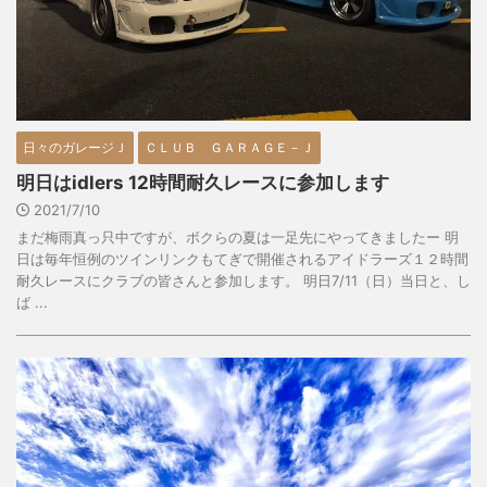
日々のガレージＪ
ＣＬＵＢ ＧＡＲＡＧＥ－Ｊ
明日はidlers 12時間耐久レースに参加します
2021/7/10
まだ梅雨真っ只中ですが、ボクらの夏は一足先にやってきましたー 明
日は毎年恒例のツインリンクもてぎで開催されるアイドラーズ１２時間
耐久レースにクラブの皆さんと参加します。 明日7/11（日）当日と、し
ば ...