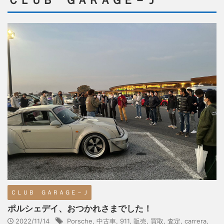
ＣＬＵＢ ＧＡＲＡＧＥ－Ｊ
ＣＬＵＢ ＧＡＲＡＧＥ－Ｊ
ポルシェデイ、おつかれさまでした！
2022/11/14
Porsche
,
中古車
,
911
,
販売
,
買取
,
査定
,
carrera
,