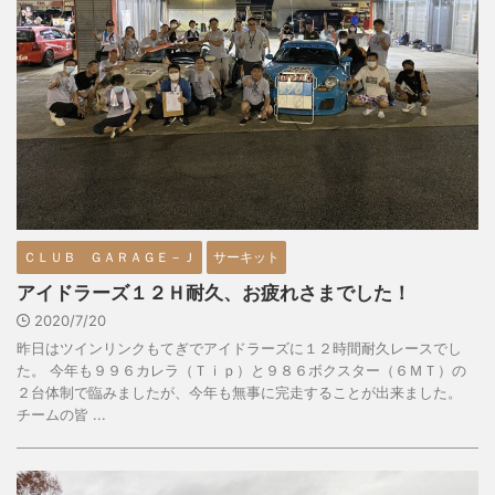
ＣＬＵＢ ＧＡＲＡＧＥ－Ｊ
サーキット
アイドラーズ１２Ｈ耐久、お疲れさまでした！
2020/7/20
昨日はツインリンクもてぎでアイドラーズに１２時間耐久レースでし
た。 今年も９９６カレラ（Ｔｉｐ）と９８６ボクスター（６ＭＴ）の
２台体制で臨みましたが、今年も無事に完走することが出来ました。
チームの皆 ...