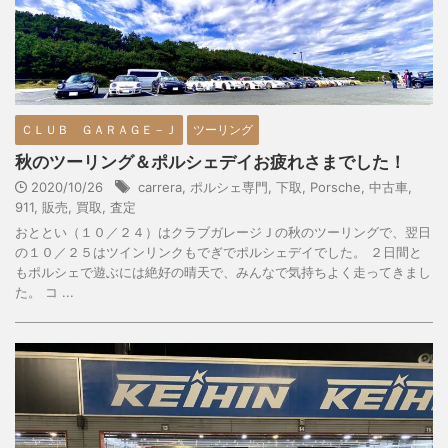
ＣＬＵＢ ＧＡＲＡＧＥ－Ｊ
ツーリング
秋のツーリング＆ポルシェデイお疲れさまでした！
2020/10/26
carrera
,
ポルシェ専門
,
下取
,
Porsche
,
中古車
,
911
,
販売
,
買取
,
査定
おととい（１０／２４）はクラブガレージＪの秋のツーリングで、翌日
の１０／２５はツインリンクもでぎでポルシェデイでした。 ２日間と
もポルシェで遊ぶには絶好の晴天で、みんなで気持ちよく走ってきまし
た。 コ ...