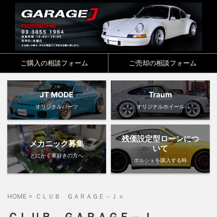
ご購入の相談フォーム
ご売却の相談フォーム
JT MODE
Traum
オリジナルパーツ
オリジナルホイール
残価設定型ローンにつ
メカニック募集
いて
とにかく車好きの方へ
ポルシェを購入する時
HOME
>
ＣＬＵＢ ＧＡＲＡＧＥ－Ｊ
>