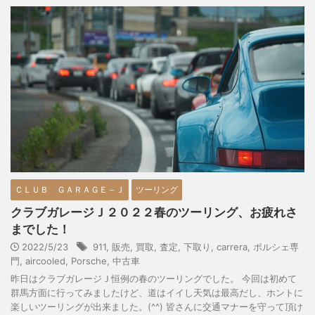
ＣＬＵＢ ＧＡＲＡＧＥ－Ｊ
ツーリング
クラブガレージＪ２０２２春のツーリング、お疲れさ
までした！
2022/5/23
911
,
販売
,
買取
,
査定
,
下取り
,
carrera
,
ポルシェ専
門
,
aircooled
,
Porsche
,
中古車
昨日はクラブガレージＪ恒例の春のツーリングでした。 今回は初めて
群馬方面に行ってみましたけど、道はイイし天気は最高だし、ホントに
楽しいツーリングが出来ました。(^^) 皆さんに交通マナーを守って頂け