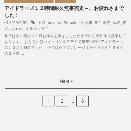
アイドラーズ１２時間耐久無事完走～、お疲れさまで
した！
2019/7/30
下取
,
boxster
,
Porsche
,
中古車
,
911
,
販売
,
買取
,
査
定
,
carrera
,
ポルシェ専門
昨日は耐久明けで１日お休みを頂きましたが今日から通常通り営業して
おります。 おとといはツインリンクモテギで毎年恒例のアイドラーズ
の１２時間耐久でした。 今年はクラブガレージＪから９９６と９８６
の２台参 ...
Next »
1
2
…
6