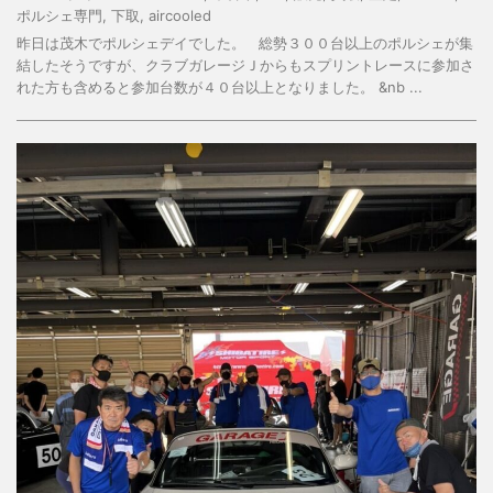
ポルシェ専門
,
下取
,
aircooled
昨日は茂木でポルシェデイでした。 総勢３００台以上のポルシェが集
結したそうですが、クラブガレージＪからもスプリントレースに参加さ
れた方も含めると参加台数が４０台以上となりました。 &nb ...