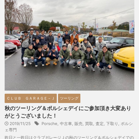
ＣＬＵＢ ＧＡＲＡＧＥ－Ｊ
ツーリング
秋のツーリング＆ポルシェデイにご参加頂き大変あり
がとうございました！
2019/11/25
Porsche
,
中古車
,
販売
,
買取
,
査定
,
下取り
,
ポルシ
ェ専門
昨日と一昨日はクラブガレージＪの秋のツーリング＆ポルシェデイでの