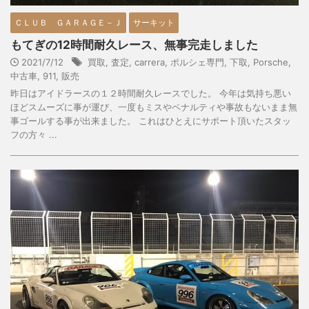
ＣＬＵＢ ＧＡＲＡＧＥ－Ｊ
サーキット
もてぎの12時間耐久レース、無事完走しました
2021/7/12
買取
,
査定
,
carrera
,
ポルシェ専門
,
下取
,
Porsche
,
中古車
,
911
,
販売
昨日はアイドラースの１２時間耐久レースでした。 今年は気持ち悪い
ほどスムーズに事が運び、一度もミスやペナルティや事故もないまま無
事ゴールする事が出来ました。 これはひとえにサポート頂いたスタッ
フの方々 ...