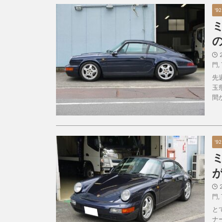
'92
門
,
先
玉
間
'92
門
,
と
ナ