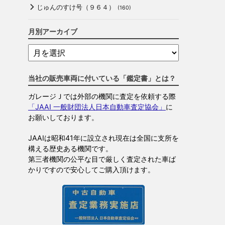
じゅんのすけ号（９６４）
(160)
月別アーカイブ
当社の販売車両に付いている「鑑定書」とは？
ガレージＪでは外部の機関に査定を依頼する際
「JAAI 一般財団法人日本自動車査定協会」
に
お願いしております。
JAAIは昭和41年に設立され現在は全国に支所を
構える歴史ある機関です。
第三者機関の公平な目で厳しく査定された車ば
かりですので安心してご購入頂けます。