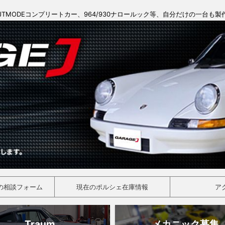
JTMODEコンプリートカー、964/930ナロールック等、自分だけの一台も
の相談フォーム
現在のポルシェ在庫情報
ア
Traum
メカニック募集