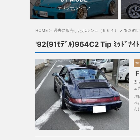
オリジナルパーツ
HOME
>
過去に販売したポルシェ（９６４）
>
'92(91ﾓ
'92(91ﾓﾃﾞﾙ)964C2 Tip ﾐｯﾄﾞﾅｲﾄ
'92
ェ
昨
れ
ん