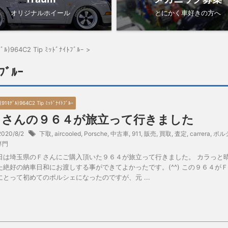
オリジナルホイール
とにかく車好きの方へ
ﾃﾞﾙ)964C2 Tip ﾐｯﾄﾞﾅｲﾄﾌﾞﾙｰ
>
ﾌﾞﾙｰ
(91ﾓﾃﾞﾙ)964C2 Tip ﾐｯﾄﾞﾅｲﾄﾌﾞﾙｰ
Ｆさんの９６４が旅立って行きました
2020/8/2
下取
,
aircooled
,
Porsche
,
中古車
,
911
,
販売
,
買取
,
査定
,
carrera
,
ポル
専門
日は埼玉県のＦさんにご購入頂いた９６４が旅立って行きました。 カラっと
た絶好の納車日和にお渡しする事ができてよかったです。(^^) この９６４が
にとって初めてのポルシェになったのですが、元 ...