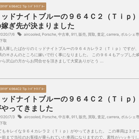
(91ﾓﾃﾞﾙ)964C2 Tip ﾐｯﾄﾞﾅｲﾄﾌﾞﾙｰ
ミッドナイトブルーの９６４Ｃ２（Ｔｉｐ
の嫁ぎ先が決まりました
2020/7/6
aircooled
,
Porsche
,
中古車
,
911
,
販売
,
買取
,
査定
,
carrera
,
ポルシェ
下取
週入庫したばかりのミッドナイトブルーの９６４カレラ２（Ｔｉｐ）ですが、
県のＨさんのところに嫁いで行く事になりました。 この９６４もアップした
から沢山の方からお問合せを頂きまして大変ありがとう ...
(91ﾓﾃﾞﾙ)964C2 Tip ﾐｯﾄﾞﾅｲﾄﾌﾞﾙｰ
ミッドナイトブルーの９６４Ｃ２（Ｔｉｐ
がやってきました
2020/7/3
aircooled
,
Porsche
,
中古車
,
911
,
販売
,
買取
,
査定
,
carrera
,
ポルシェ
下取
てもキレイな９６４カレラ２（Ｔｉｐ）がやってきました。 この車両は３オ
ー前まで当社のお客様が乗られていた車両になりますので、素性がハッキリし