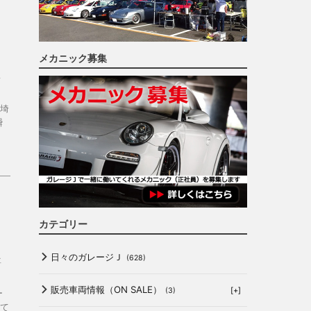
）
メカニック募集
専
埼
瞬
）
カテゴリー
日々のガレージＪ
(628)
専
販売車両情報（ON SALE）
[+]
(3)
ー
て