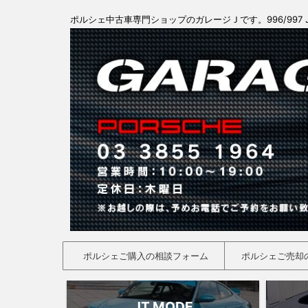
ポルシェ中古車専門ショップのガレージＪです。996/997 
ポルシェご購入の相談フォーム
ポルシェご売却
JT MODE