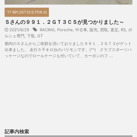
'17 991.2GT3CS PDK 白
Ｓさんの９９１．２ＧＴ３ＣＳが見つかりました～
2021/6/29
RACING
,
Porsche
,
中古車
,
販売
,
買取
,
査定
,
RS
,
ポ
ルシェ専門
,
下取
,
GT
都内のＳさんからご依頼を頂いておりました９９１．２ＧＴ３がゲット
出来ました。 走行５千キロ台のバリモンです。(^^) クラブスポーツパ
ッケージなのでロールケージも付いていて、カーボンのフ ...
記事内検索