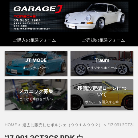
ご購入の相談フォーム
ご売却の相談フォーム
JT MODE
Traum
オリジナルパーツ
オリジナルホイール
残価設定型ローンにつ
メカニック募集
いて
とにかく車好きの方へ
ポルシェを購入する時
HOME
>
過去に販売したポルシェ（９９１＆９９２）
>
'17 991.2GT3C