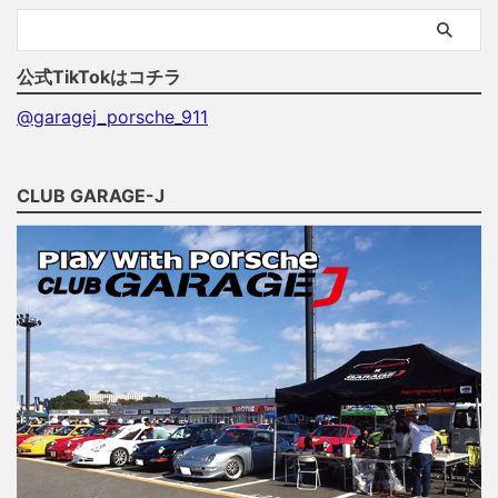
公式TikTokはコチラ
@garagej_porsche_911
CLUB GARAGE-J