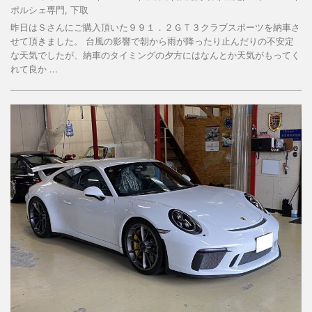
ポルシェ専門
,
下取
昨日はＳさんにご購入頂いた９９１．２ＧＴ３クラブスポーツを納車さ
せて頂きました。 台風の影響で朝から雨が降ったり止んだりの不安定
な天気でしたが、納車のタイミングの夕方にはなんとか天気がもってく
れて良か ...