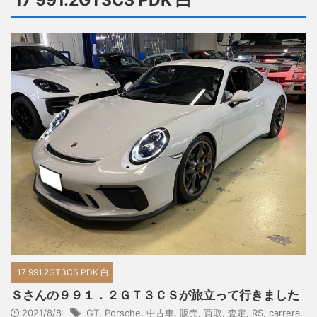
'17 991.2GT3CS PDK 白
'17 991.2GT3CS PDK 白
Ｓさんの９９１．２ＧＴ３ＣＳが旅立って行きました
2021/8/8
GT
,
Porsche
,
中古車
,
販売
,
買取
,
査定
,
RS
,
carrera
,