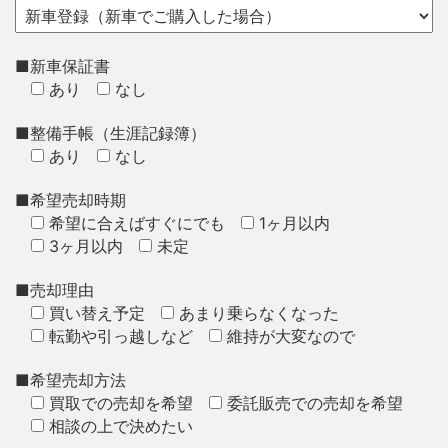
■新車保証書
あり
なし
■整備手帳（生涯記録簿）
あり
なし
■希望売却時期
希望に合えばすぐにでも
1ヶ月以内
3ヶ月以内
未定
■売却理由
買い替え予定
あまり乗らなくなった
転勤や引っ越しなど
維持が大変なので
■希望売却方法
買取での売却を希望
委託販売での売却を希望
相談の上で決めたい