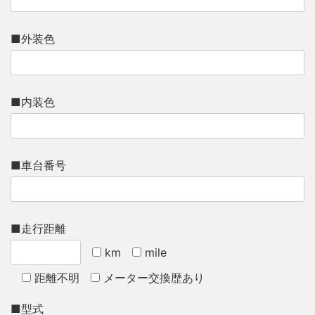
■外装色
■内装色
■車台番号
■走行距離
km
mile
距離不明
メーター交換歴あり
■型式