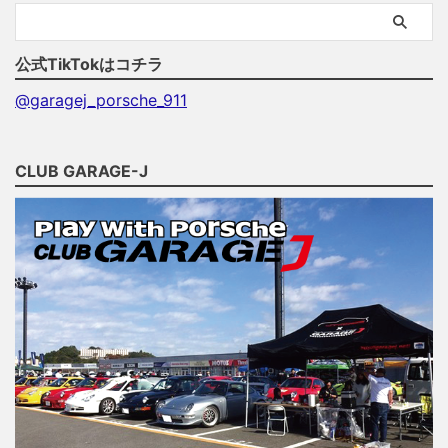
公式TikTokはコチラ
@garagej_porsche_911
CLUB GARAGE-J