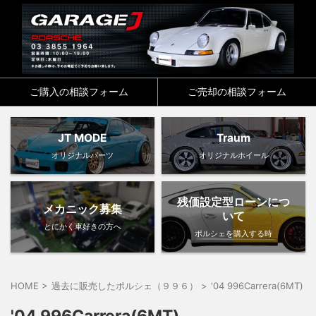
ご購入の相談フォーム
ご売却の相談フォーム
JT MODE
Traum
オリジナルパーツ
オリジナルホイール
残価設定型ローンにつ
メカニック募集
いて
とにかく車好きの方へ
ポルシェを購入する時
HOME
>
過去に販売したポルシェ（９９６）
>
'04 996Carrera(6MT)
>