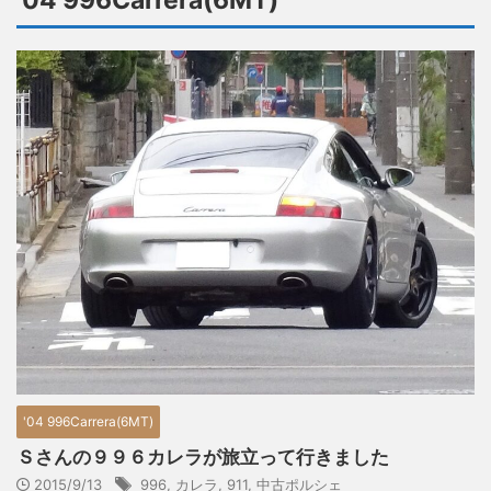
'04 996Carrera(6MT)
'04 996Carrera(6MT)
Ｓさんの９９６カレラが旅立って行きました
2015/9/13
996
,
カレラ
,
911
,
中古ポルシェ