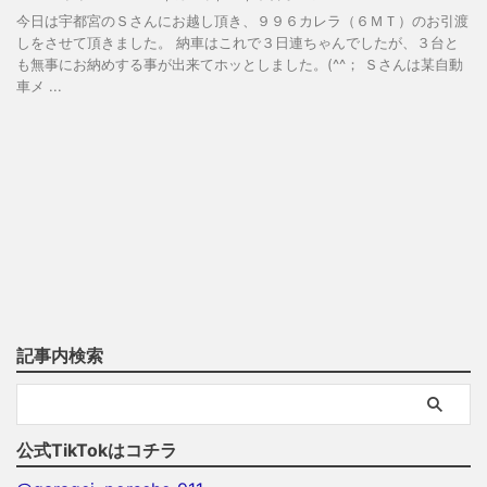
今日は宇都宮のＳさんにお越し頂き、９９６カレラ（６ＭＴ）のお引渡
しをさせて頂きました。 納車はこれで３日連ちゃんでしたが、３台と
も無事にお納めする事が出来てホッとしました。(^^； Ｓさんは某自動
車メ ...
記事内検索
公式TikTokはコチラ