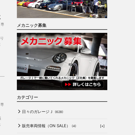
た
ェ専
メカニック募集
り
ま
カテゴリー
ェ専
日々のガレージＪ
(628)
振
ェ
販売車両情報（ON SALE）
[+]
(4)