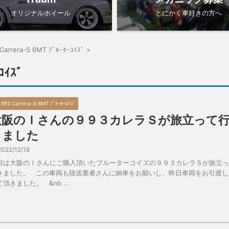
オリジナルホイール
とにかく車好きの方へ
 Carrera-S 6MT ﾌﾞﾙｰﾀｰｺｲｽﾞ
>
ｺｲｽﾞ
7 993 Carrera-S 6MT ﾌﾞﾙｰﾀｰｺｲｽﾞ
大阪のＩさんの９９３カレラＳが旅立って
きました
2022/12/18
日は大阪のＩさんにご購入頂いたブルーターコイズの９９３カレラＳが旅立っ
きました。 この車両も陸送業者さんに納車をお願いし、昨日車両をお引渡し
頂きました。 &nb ...