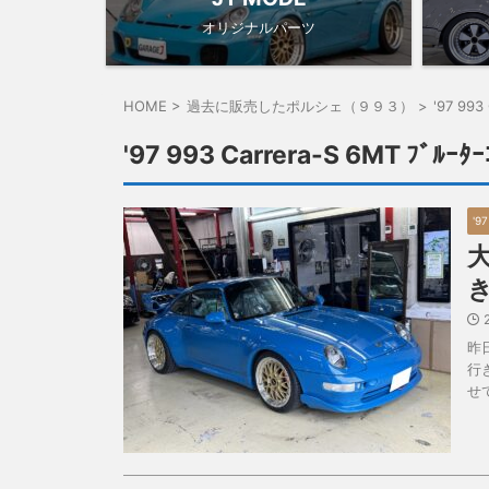
オリジナルパーツ
HOME
>
過去に販売したポルシェ（９９３）
>
'97 993
'97 993 Carrera-S 6MT ﾌﾞﾙｰﾀｰ
'9
昨
行
せて