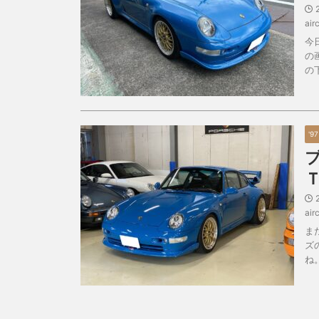
air
今
の
の
'9
air
ま
ズ
ね