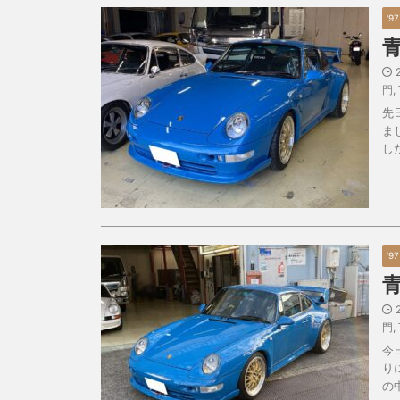
'9
門
,
先
ま
し
'9
門
,
今
り
の