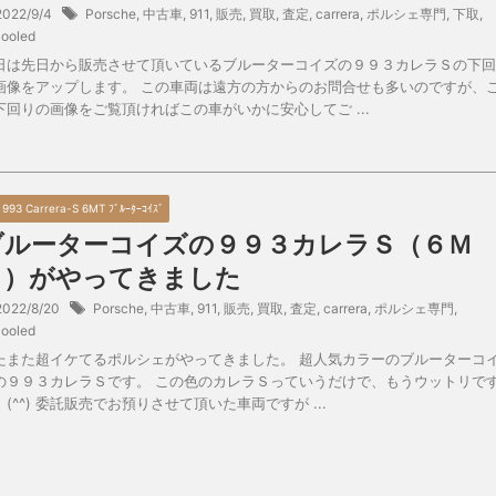
2022/9/4
Porsche
,
中古車
,
911
,
販売
,
買取
,
査定
,
carrera
,
ポルシェ専門
,
下取
,
cooled
日は先日から販売させて頂いているブルーターコイズの９９３カレラＳの下回
画像をアップします。 この車両は遠方の方からのお問合せも多いのですが、
下回りの画像をご覧頂ければこの車がいかに安心してご ...
7 993 Carrera-S 6MT ﾌﾞﾙｰﾀｰｺｲｽﾞ
ブルーターコイズの９９３カレラＳ（６Ｍ
Ｔ）がやってきました
2022/8/20
Porsche
,
中古車
,
911
,
販売
,
買取
,
査定
,
carrera
,
ポルシェ専門
,
cooled
たまた超イケてるポルシェがやってきました。 超人気カラーのブルーターコ
の９９３カレラＳです。 この色のカレラＳっていうだけで、もうウットリで
。(^^) 委託販売でお預りさせて頂いた車両ですが ...