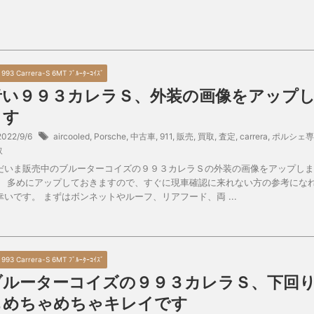
7 993 Carrera-S 6MT ﾌﾞﾙｰﾀｰｺｲｽﾞ
青い９９３カレラＳ、外装の画像をアップ
ます
2022/9/6
aircooled
,
Porsche
,
中古車
,
911
,
販売
,
買取
,
査定
,
carrera
,
ポルシェ専
取
だいま販売中のブルーターコイズの９９３カレラＳの外装の画像をアップしま
。 多めにアップしておきますので、すぐに現車確認に来れない方の参考にな
幸いです。 まずはボンネットやルーフ、リアフード、両 ...
7 993 Carrera-S 6MT ﾌﾞﾙｰﾀｰｺｲｽﾞ
ブルーターコイズの９９３カレラＳ、下回
もめちゃめちゃキレイです