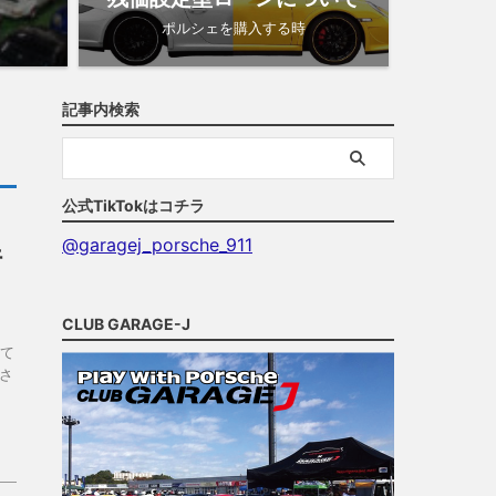
ポルシェを購入する時
記事内検索
公式TikTokはコチラ
@garagej_porsche_911
行
CLUB GARAGE-J
て
さ