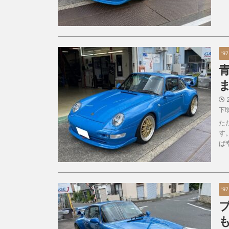
'9
下
た
す
ば
'9