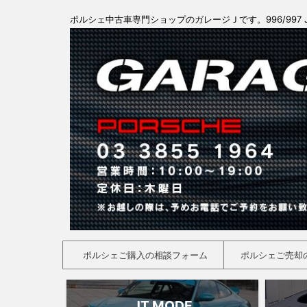
ポルシェ中古車専門ショップのガレージＪです。996/997 
ポルシェご購入の相談フォーム
ポルシェご売却
JT MODE