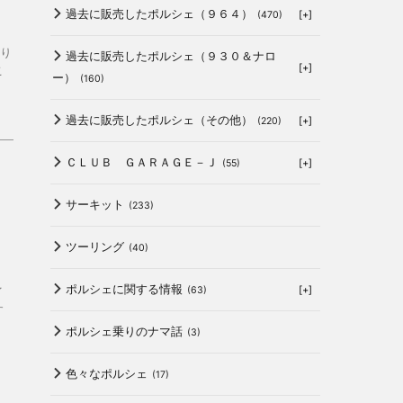
過去に販売したポルシェ（９６４）
[+]
(470)
り
過去に販売したポルシェ（９３０＆ナロ
[+]
こ
ー）
(160)
過去に販売したポルシェ（その他）
[+]
(220)
ＣＬＵＢ ＧＡＲＡＧＥ－Ｊ
[+]
(55)
サーキット
(233)
ツーリング
(40)
ポルシェに関する情報
[+]
イ
(63)
す
ポルシェ乗りのナマ話
(3)
色々なポルシェ
(17)