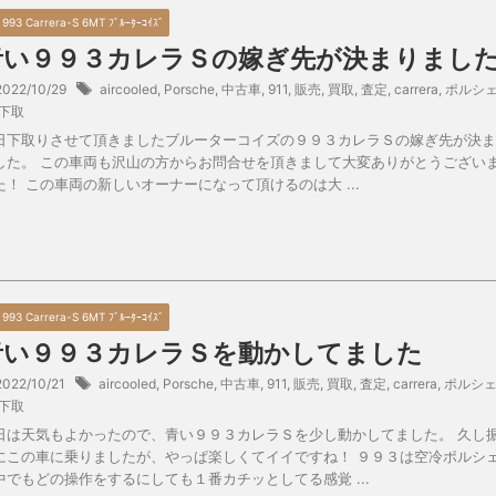
7 993 Carrera-S 6MT ﾌﾞﾙｰﾀｰｺｲｽﾞ
青い９９３カレラＳの嫁ぎ先が決まりまし
2022/10/29
aircooled
,
Porsche
,
中古車
,
911
,
販売
,
買取
,
査定
,
carrera
,
ポルシ
下取
日下取りさせて頂きましたブルーターコイズの９９３カレラＳの嫁ぎ先が決ま
した。 この車両も沢山の方からお問合せを頂きまして大変ありがとうござい
た！ この車両の新しいオーナーになって頂けるのは大 ...
7 993 Carrera-S 6MT ﾌﾞﾙｰﾀｰｺｲｽﾞ
青い９９３カレラＳを動かしてました
2022/10/21
aircooled
,
Porsche
,
中古車
,
911
,
販売
,
買取
,
査定
,
carrera
,
ポルシ
下取
日は天気もよかったので、青い９９３カレラＳを少し動かしてました。 久し
にこの車に乗りましたが、やっぱ楽しくてイイですね！ ９９３は空冷ポルシ
中でもどの操作をするにしても１番カチッとしてる感覚 ...