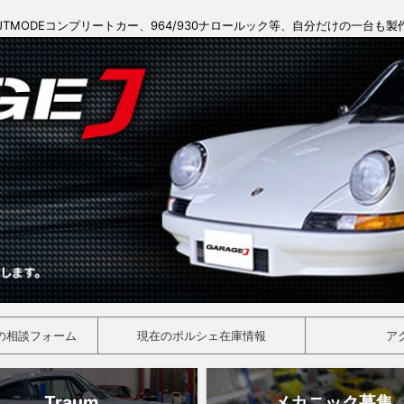
JTMODEコンプリートカー、964/930ナロールック等、自分だけの一台も
の相談フォーム
現在のポルシェ在庫情報
ア
Traum
メカニック募集