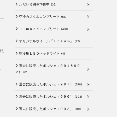
ただいま納車準備中
[+]
(35)
空冷カスタムコンプリート
[+]
(517)
ＪＴｍｏｄｅコンプリート
[+]
(431)
し
オリジナルホイール「Ｔｒａｕｍ」
(22)
門
,
空冷用ＬＥＤヘッドライト
(4)
過去に販売したポルシェ（９９１＆９９
れ
[+]
２）
(61)
過去に販売したポルシェ（９９７）
[+]
(298)
過去に販売したポルシェ（９９６）
[+]
(392)
り
過去に販売したポルシェ（９９３）
[+]
(191)