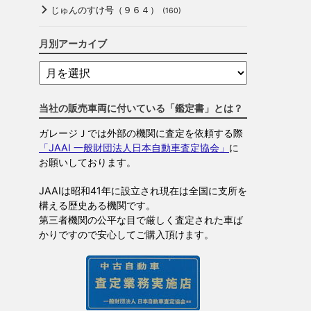
じゅんのすけ号（９６４）
(160)
月別アーカイブ
当社の販売車両に付いている「鑑定書」とは？
ガレージＪでは外部の機関に査定を依頼する際
「JAAI 一般財団法人日本自動車査定協会」
に
お願いしております。
JAAIは昭和41年に設立され現在は全国に支所を
構える歴史ある機関です。
第三者機関の公平な目で厳しく査定された車ば
かりですので安心してご購入頂けます。