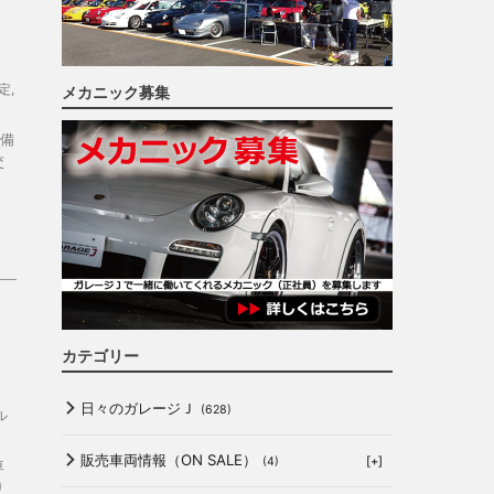
定
,
メカニック募集
備
交
カテゴリー
日々のガレージＪ
(628)
ル
販売車両情報（ON SALE）
[+]
(4)
車
り