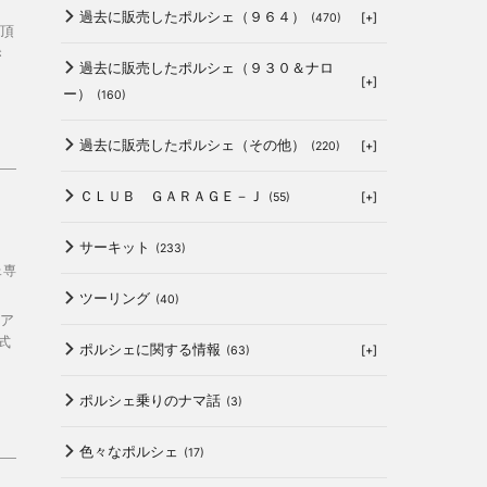
過去に販売したポルシェ（９６４）
[+]
(470)
頂
き
過去に販売したポルシェ（９３０＆ナロ
[+]
ー）
(160)
過去に販売したポルシェ（その他）
[+]
(220)
ＣＬＵＢ ＧＡＲＡＧＥ－Ｊ
[+]
(55)
サーキット
(233)
ェ専
ツーリング
(40)
ア
式
ポルシェに関する情報
[+]
(63)
ポルシェ乗りのナマ話
(3)
色々なポルシェ
(17)