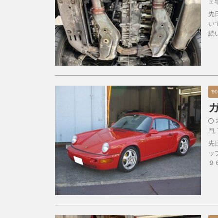
ェ
先
い
続
'9
門
,
先
ッ
９