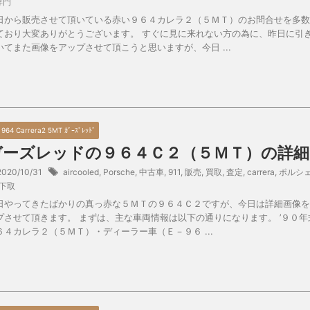
専門
日から販売させて頂いている赤い９６４カレラ２（５ＭＴ）のお問合せを多数
ており大変ありがとうございます。 すぐに見に来れない方の為に、昨日に引
いてまた画像をアップさせて頂こうと思いますが、今日 ...
0 964 Carrera2 5MT ｶﾞｰｽﾞﾚｯﾄﾞ
ガーズレッドの９６４Ｃ２（５ＭＴ）の詳細
2020/10/31
aircooled
,
Porsche
,
中古車
,
911
,
販売
,
買取
,
査定
,
carrera
,
ポルシ
下取
日やってきたばかりの真っ赤な５ＭＴの９６４Ｃ２ですが、今日は詳細画像を
プさせて頂きます。 まずは、主な車両情報は以下の通りになります。 ’９０年
６４カレラ２（５ＭＴ）・ディーラー車（Ｅ－９６ ...