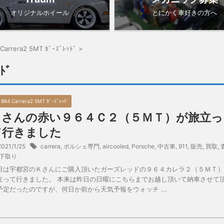
オリジナルホイール
とにかく車好きの方へ
 Carrera2 5MT ｶﾞｰｽﾞﾚｯﾄﾞ
>
ﾄﾞ
0 964 Carrera2 5MT ｶﾞｰｽﾞﾚｯﾄﾞ
Ｋさんの赤い９６４Ｃ２（５ＭＴ）が旅立っ
て行きました
2021/1/25
carrera
,
ポルシェ専門
,
aircooled
,
Porsche
,
中古車
,
911
,
販売
,
買取
,
下取り
日は宇都宮のＫさんにご購入頂いたガーズレッドの９６４カレラ２（５ＭＴ）
立って行きました。 本来は昨日の日曜にこちらまでお越し頂いて納車させて
予定だったのですが、何日か前から天気予報をウォッチ ...