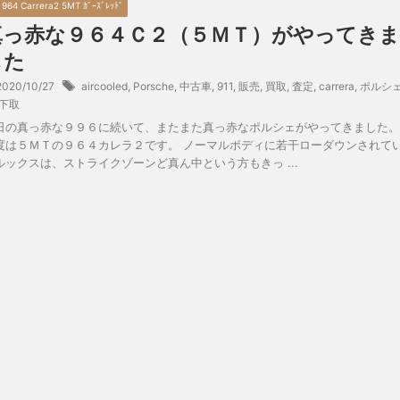
0 964 Carrera2 5MT ｶﾞｰｽﾞﾚｯﾄﾞ
真っ赤な９６４Ｃ２（５ＭＴ）がやってきま
した
2020/10/27
aircooled
,
Porsche
,
中古車
,
911
,
販売
,
買取
,
査定
,
carrera
,
ポルシ
下取
日の真っ赤な９９６に続いて、またまた真っ赤なポルシェがやってきました。
度は５ＭＴの９６４カレラ２です。 ノーマルボディに若干ローダウンされて
ルックスは、ストライクゾーンど真ん中という方もきっ ...