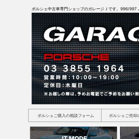
ポルシェ中古車専門ショップのガレージＪです。996/997 
ポルシェご購入の相談フォーム
ポルシェご売却
JT MODE