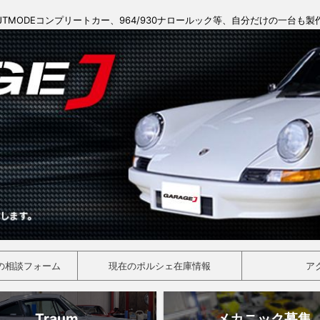
JTMODEコンプリートカー、964/930ナロールック等、自分だけの一台も
の相談フォーム
現在のポルシェ在庫情報
ア
Traum
メカニック募集