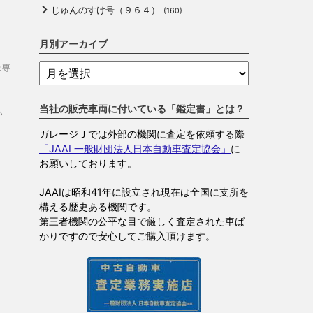
じゅんのすけ号（９６４）
(160)
月別アーカイブ
ェ専
当社の販売車両に付いている「鑑定書」とは？
い
ガレージＪでは外部の機関に査定を依頼する際
「JAAI 一般財団法人日本自動車査定協会」
に
お願いしております。
JAAIは昭和41年に設立され現在は全国に支所を
構える歴史ある機関です。
第三者機関の公平な目で厳しく査定された車ば
かりですので安心してご購入頂けます。