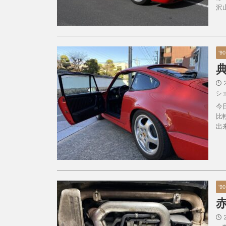
沢
'9
シ
今
比
出
'9