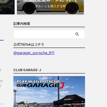
ポルシェを購入する時
記事内検索
公式TikTokはコチラ
@garagej_porsche_911
CLUB GARAGE-J
査
が
頂