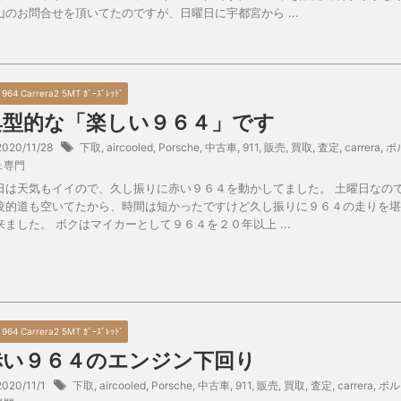
山のお問合せを頂いてたのですが、日曜日に宇都宮から ...
0 964 Carrera2 5MT ｶﾞｰｽﾞﾚｯﾄﾞ
典型的な「楽しい９６４」です
2020/11/28
下取
,
aircooled
,
Porsche
,
中古車
,
911
,
販売
,
買取
,
査定
,
carrera
,
ポ
ェ専門
日は天気もイイので、久し振りに赤い９６４を動かしてました。 土曜日なの
較的道も空いてたから、時間は短かったですけど久し振りに９６４の走りを堪
来ました。 ボクはマイカーとして９６４を２０年以上 ...
0 964 Carrera2 5MT ｶﾞｰｽﾞﾚｯﾄﾞ
赤い９６４のエンジン下回り
2020/11/1
下取
,
aircooled
,
Porsche
,
中古車
,
911
,
販売
,
買取
,
査定
,
carrera
,
ポル