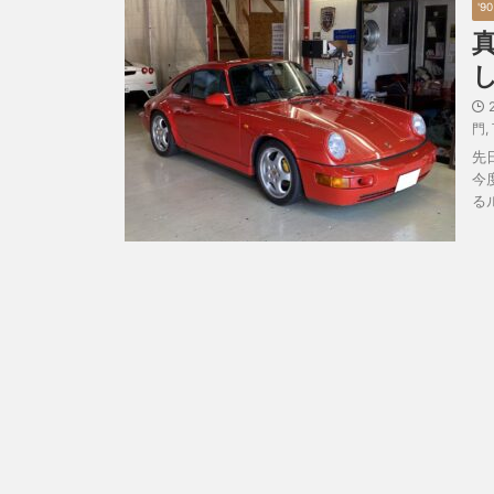
'9
門
,
先
今
る