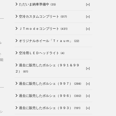
ただいま納車準備中
[+]
(35)
空冷カスタムコンプリート
[+]
(517)
ＪＴｍｏｄｅコンプリート
[+]
(431)
オリジナルホイール「Ｔｒａｕｍ」
(22)
ル
空冷用ＬＥＤヘッドライト
(4)
で
能
過去に販売したポルシェ（９９１＆９９
[+]
２）
(61)
過去に販売したポルシェ（９９７）
[+]
(298)
過去に販売したポルシェ（９９６）
[+]
(392)
過去に販売したポルシェ（９９３）
[+]
(191)
シ