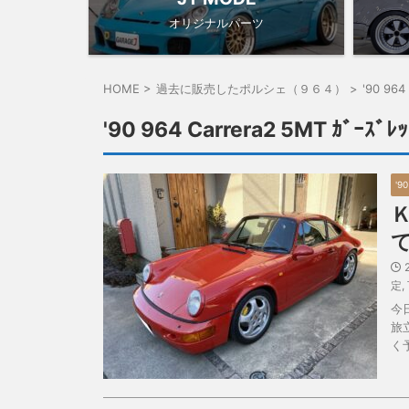
オリジナルパーツ
HOME
>
過去に販売したポルシェ（９６４）
>
'90 964
'90 964 Carrera2 5MT ｶﾞｰｽﾞﾚｯ
'9
定
,
今
旅
く