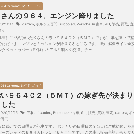
0 964 Carrera2 5MT ｶﾞｰｽﾞﾚｯﾄﾞ
Ｋさんの９６４、エンジン降りました
2021/1/7
carrera
,
ポルシェ専門
,
aircooled
,
Porsche
,
中古車
,
911
,
販売
,
買取
,
査
取り
年末にご成約頂いたＫさんの赤い９６４Ｃ２（５ＭＴ）ですが、年を跨いで整
でただいまエンジンとミッションが降りてるところです。 既に燃料ライン全
やタペットカバー（EX側）のアルミ製への交換、チェ ...
0 964 Carrera2 5MT ｶﾞｰｽﾞﾚｯﾄﾞ
赤い９６４Ｃ２（５ＭＴ）の嫁ぎ先が決まり
ました
2020/12/15
下取
,
aircooled
,
Porsche
,
中古車
,
911
,
販売
,
買取
,
査定
,
carrera
,
ポ
ェ専門
日に続いての日曜日の記事です。 おとといの日曜日の３台目にご成約頂いた
ガーズレッドの９６４カレラ２（５ＭＴ）です。 この車も販売当初からかな