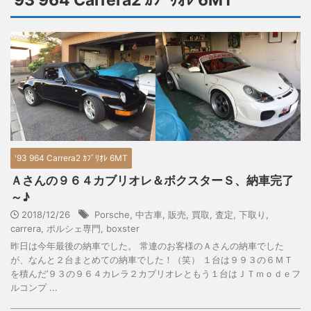
'93 964 Carrera2 ｶﾌﾞﾘｵﾚ 6MT
'93 964 Carrera2 ｶﾌﾞﾘｵﾚ 6MT
Ａさんの９６４カブリオレ＆ボクスターＳ、納車完了
～♪
2018/12/26
Porsche
,
中古車
,
販売
,
買取
,
査定
,
下取り
,
carrera
,
ポルシェ専門
,
boxster
昨日は今年最後の納車でした。 常連のお客様のＡさんの納車でした
が、なんと２台まとめての納車でした！（笑） １台は９９３の６ＭＴ
を積んだ’９３の９６４カレラ２カブリオレともう１台はＪＴｍｏｄｅフ
ルコンプ ...