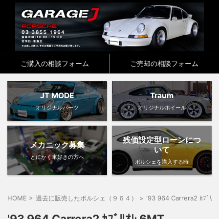
ご購入の相談フォーム
ご売却の相談フォーム
JT MODE
Traum
オリジナルパーツ
オリジナルホイール
残価設定型ローンにつ
メカニック募集
いて
とにかく車好きの方へ
ポルシェを購入する時
HOME
>
過去に販売したポルシェ（９６４）
>
'93 964 Carrera2 ｶﾌﾞﾘ