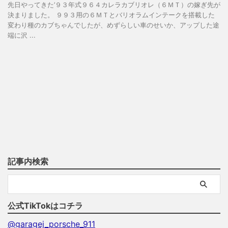
先日やってきた’９３年式９６４カレラカブリオレ（６ＭＴ）の嫁ぎ先が
決まりました。 ９９３用の６ＭＴとバリオラムインテークを搭載した
変わり種のカブちゃんでしたが、めずらしい車のせいか、アップした途
端に沢 ...
記事内検索
公式TikTokはコチラ
@garagej_porsche_911