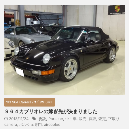
'93 964 Carrera2 ｶﾌﾞﾘｵﾚ 6MT
９６４カブリオレの嫁ぎ先が決まりました
2018/11/24
委託
,
Porsche
,
中古車
,
販売
,
買取
,
査定
,
下取り
,
carrera
,
ポルシェ専門
,
aircooled