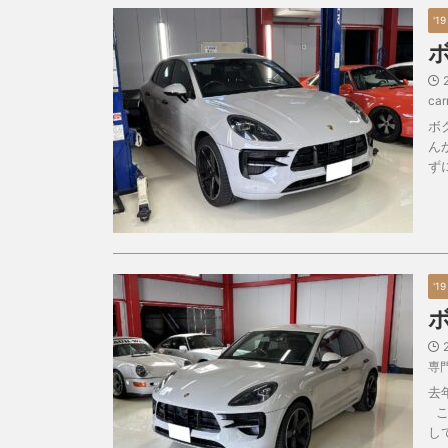
'1
car
ボ
ん
ず
'1
専
去
こ
し