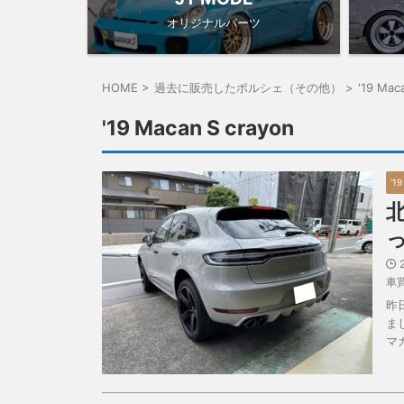
オリジナルパーツ
HOME
>
過去に販売したポルシェ（その他）
>
'19 Mac
'19 Macan S crayon
'1
車
昨
ま
マカ