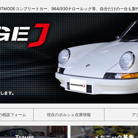
JTMODEコンプリートカー、964/930ナロールック等、自分だけの一台も
の相談フォーム
現在のポルシェ在庫情報
ア
Traum
メカニック募集