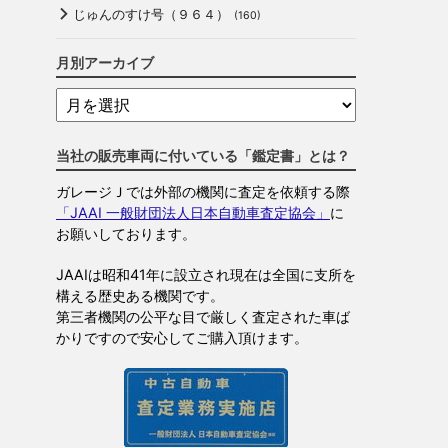
じゅんのすけ号（９６４）
(160)
月別アーカイブ
当社の販売車両に付いている「鑑定書」とは？
ガレージＪでは外部の機関に査定を依頼する際
「JAAI 一般財団法人日本自動車査定協会」
に
お願いしております。
JAAIは昭和41年に設立され現在は全国に支所を
構える歴史ある機関です。
第三者機関の公平な目で厳しく査定された車ば
かりですので安心してご購入頂けます。