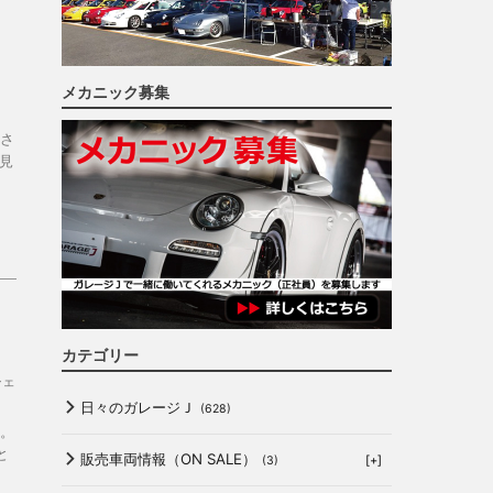
メカニック募集
さ
見
カテゴリー
シェ
日々のガレージＪ
(628)
。
と
販売車両情報（ON SALE）
[+]
(3)