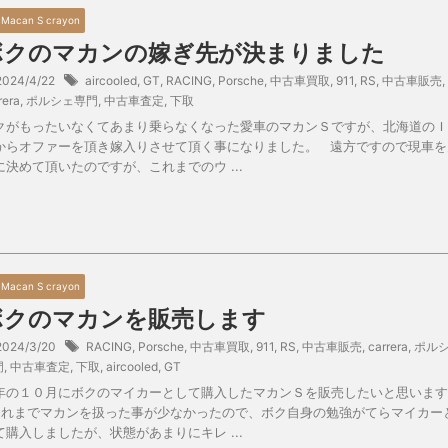
9 Macan S crayon
ボクのマカンの嫁ぎ先が決まりました
2024/4/22
aircooled
,
GT
,
RACING
,
Porsche
,
中古車買取
,
911
,
RS
,
中古車販売
,
rera
,
ポルシェ専門
,
中古車査定
,
下取
クがもったいなくてあまり乗らなくなった愛車のマカンＳですが、北海道のＩ
からオファーを頂き嫁入りさせて頂く事になりました。 遠方ですので現車を
に決めて頂いたのですが、これまでのウ ...
9 Macan S crayon
ボクのマカンを販売します
2024/3/20
RACING
,
Porsche
,
中古車買取
,
911
,
RS
,
中古車販売
,
carrera
,
ポル
門
,
中古車査定
,
下取
,
aircooled
,
GT
年の１０月にボクのマイカーとして購入したマカンＳを販売したいと思います
れまでマカンを扱った事が少なかったので、ボク自身の勉強がてらマイカー
て購入しましたが、状態があまりにキレ ...