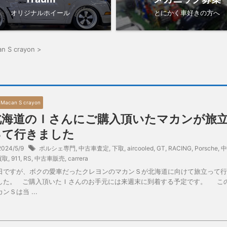
オリジナルホイール
とにかく車好きの方へ
an S crayon
>
9 Macan S crayon
北海道のＩさんにご購入頂いたマカンが旅
って行きました
2024/5/9
ポルシェ専門
,
中古車査定
,
下取
,
aircooled
,
GT
,
RACING
,
Porsche
,
中
買取
,
911
,
RS
,
中古車販売
,
carrera
日ですが、ボクの愛車だったクレヨンのマカンＳが北海道に向けて旅立って行
した。 ご購入頂いたＩさんのお手元には来週末に到着する予定です。 こ
ンＳは当 ...