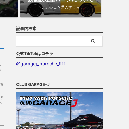
ポルシェを購入する時
記事内検索
公式TikTokはコチラ
@garagej_porsche_911
立
CLUB GARAGE-J
古
き
の