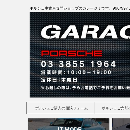
ポルシェ中古車専門ショップのガレージＪです。996/997 
ポルシェご購入の相談フォーム
ポルシェご売却
JT MODE