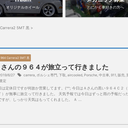
オリジナルホイール
とにかく車好きの方へ
 Carrera2 5MT 黒
>
0 964 Carrera2 5MT 黒
Ａさんの９６４が旅立って行きました
2019/6/27
carrera
,
ポルシェ専門
,
下取
,
aircooled
,
Porsche
,
中古車
,
911
,
販売
,
査定
日は定休日ですが何故か営業してます。(^^; 今日はＡさんの黒い９６４Ｃ２（
Ｔ）が無事に旅立って行きました。 天気予報では今日はずっと雨の予報だっ
ですが、しっかり天気はもってくれました。 Ａ ...