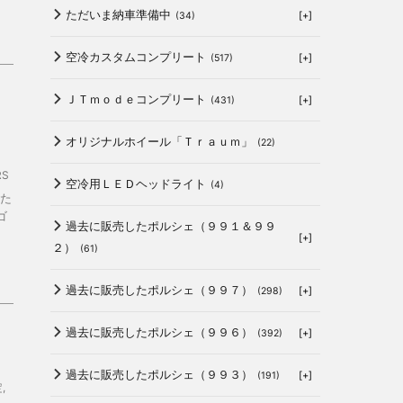
ただいま納車準備中
[+]
(34)
空冷カスタムコンプリート
[+]
(517)
ＪＴｍｏｄｅコンプリート
[+]
(431)
オリジナルホイール「Ｔｒａｕｍ」
(22)
RS
空冷用ＬＥＤヘッドライト
(4)
た
ゴ
過去に販売したポルシェ（９９１＆９９
[+]
２）
(61)
過去に販売したポルシェ（９９７）
[+]
(298)
過去に販売したポルシェ（９９６）
[+]
(392)
過去に販売したポルシェ（９９３）
[+]
(191)
定
,