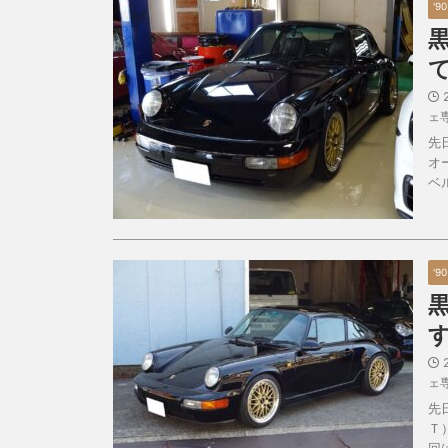
'9
ェ
先
オ
ベ
'9
ェ
先
Ｔ
回