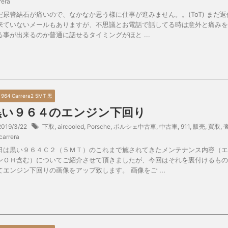
rera
だ尿管結石が痛いので、なかなか思う様に仕事が進みません。。(ToT) まだ返
来ていないメールもありますが、不思議とお電話で話してる時は意外と痛みを
る事が出来るのか普通に話せるタイミングがほと ...
0 964 Carrera2 5MT 黒
黒い９６４のエンジン下回り
2019/3/22
下取
,
aircooled
,
Porsche
,
ポルシェ中古車
,
中古車
,
911
,
販売
,
買取
,
carrera
日は黒い９６４Ｃ２（５ＭＴ）のこれまで施されてきたメンテナンス内容（エ
ンＯＨ含む）についてご紹介させて頂きましたが、今回はそれを裏付けるもの
てエンジン下回りの画像をアップ致します。 画像をご ...