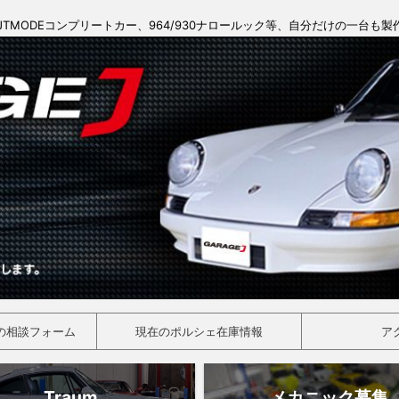
JTMODEコンプリートカー、964/930ナロールック等、自分だけの一台も
の相談フォーム
現在のポルシェ在庫情報
ア
Traum
メカニック募集