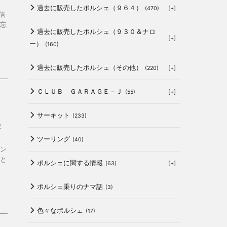
過去に販売したポルシェ（９６４）
[+]
(470)
信
忘
過去に販売したポルシェ（９３０＆ナロ
[+]
ー）
(160)
過去に販売したポルシェ（その他）
[+]
(220)
ＣＬＵＢ ＧＡＲＡＧＥ－Ｊ
[+]
(55)
サーキット
(233)
査
ツーリング
(40)
ン
と
ポルシェに関する情報
[+]
(63)
ポルシェ乗りのナマ話
(3)
色々なポルシェ
(17)