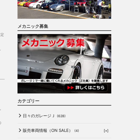
メカニック募集
査定
し
カテゴリー
,
日々のガレージＪ
(628)
の
販売車両情報（ON SALE）
[+]
(4)