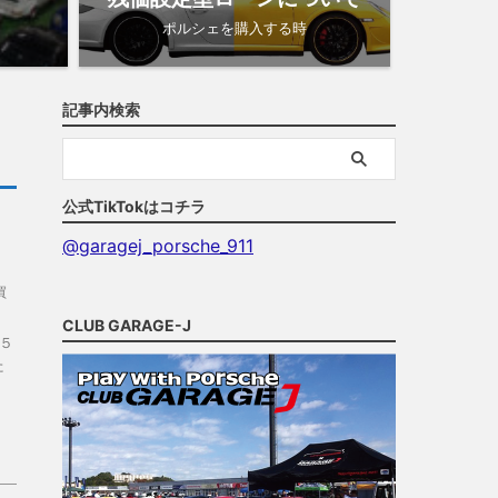
ポルシェを購入する時
記事内検索
公式TikTokはコチラ
@garagej_porsche_911
買
CLUB GARAGE-J
５
た