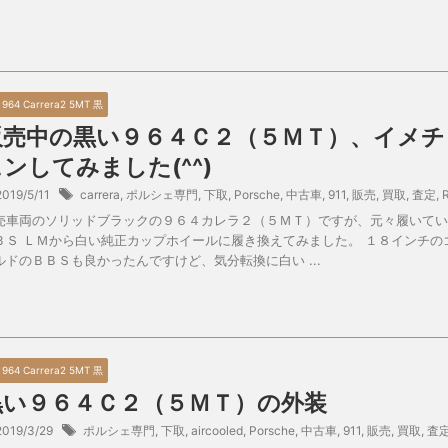
0 964 Carrera2 5MT 黒
販売中の黒い９６４Ｃ２（５ＭＴ）、イメチ
ンしてみました(^^)
2019/5/11
carrera
,
ポルシェ専門
,
下取
,
Porsche
,
中古車
,
911
,
販売
,
買取
,
査定
,
売車両のソリッドブラックの９６４カレラ２（５ＭＴ）ですが、元々履いてい
ＢＳ ＬＭから白い純正カップホイールに履き換えてみました。 １８インチの
ルドのＢＢＳも良かったんですけど、気分転換に白い ...
0 964 Carrera2 5MT 黒
黒い９６４Ｃ２（５ＭＴ）の外装
2019/3/29
ポルシェ専門
,
下取
,
aircooled
,
Porsche
,
中古車
,
911
,
販売
,
買取
,
査