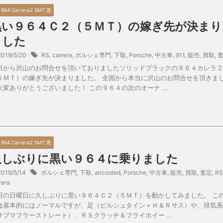
0 964 Carrera2 5MT 黒
黒い９６４Ｃ２（５ＭＴ）の嫁ぎ先が決まり
ました
2019/5/20
RS
,
carrera
,
ポルシェ専門
,
下取
,
Porsche
,
中古車
,
911
,
販売
,
買取
,
日から沢山のお問合せを頂いておりましたソリッドブラックの９６４カレラ２
５ＭＴ）の嫁ぎ先が決まりました。 全国から本当に沢山のお問合せを頂きま
大変ありがとうございました！ この９６４の次のオーナ ...
0 964 Carrera2 5MT 黒
久しぶりに黒い９６４に乗りました
2019/5/14
ポルシェ専門
,
下取
,
aircooled
,
Porsche
,
中古車
,
販売
,
買取
,
査定
,
RS
rera
日の日曜日に久しぶりに黒い９６４Ｃ２（５ＭＴ）を動かしてみました。 こ
は基本的にはノーマルですが、足（ビルシュタイン＋Ｈ＆Ｒサス）や、排気系
サブマフラーストレート）、ＲＳクラッチ＆フライホイー ...