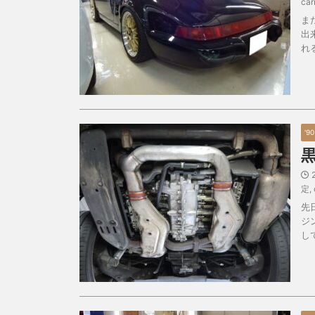
car
ま
出
れ
'9
定
,
先
ジ
し