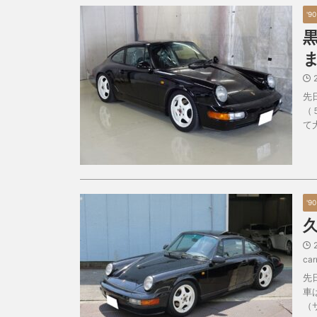
'9
先
（
て
'9
car
先
車
（