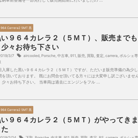
0 964 Carrera2 5MT 黒
黒い９６４カレラ２（５ＭＴ）、販売までも
う少々お待ち下さい
2019/3/7
aircooled
,
Porsche
,
中古車
,
911
,
販売
,
買取
,
査定
,
carrera
,
ポルシェ専
取
日入庫した黒い９６４カレラ２（５ＭＴ）ですが、ただいま販売準備の為少し
間を頂いております。 既にお問合せ頂いてる方々には大変申し訳ございませ
、少々お待ち下さい。 当車両は過去にエンジンをフル ...
0 964 Carrera2 5MT 黒
黒い９６４カレラ２（５ＭＴ）がやってき
した
2019/2/24
下取
,
Porsche
,
中古車
,
911
,
販売
,
買取
,
査定
,
RS
,
carrera
,
ポルシェ