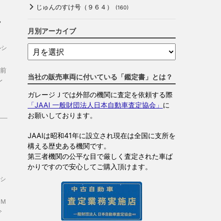
じゅんのすけ号（９６４）
(160)
れ
月別アーカイブ
ルシ
前
当社の販売車両に付いている「鑑定書」とは？
レ
ガレージＪでは外部の機関に査定を依頼する際
「JAAI 一般財団法人日本自動車査定協会」
に
お願いしております。
JAAIは昭和41年に設立され現在は全国に支所を
構える歴史ある機関です。
第三者機関の公平な目で厳しく査定された車ば
かりですので安心してご購入頂けます。
シ
Ｍ
今