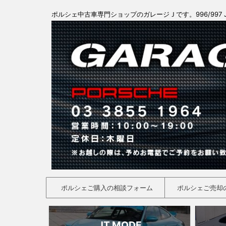
ポルシェ中古車専門ショップのガレージＪです。996/997 
ポルシェご購入の相談フォーム
ポルシェご売却
JT MODE