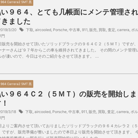
0 964 Carrera2 5MT 黒
黒い９６４、とても几帳面にメンテ管理さ
てきました
2019/3/20
下取
,
aircooled
,
Porsche
,
中古車
,
911
,
販売
,
買取
,
査定
,
carrera
,
ポ
専門
日販売を開始させて頂いたソリッドブラックの９６４Ｃ２（５ＭＴ）ですが、
ーナーさんは’９７年からこの車を維持されてきました。 その間のメンテ管理
ルが凄いので、今日はそのご紹介をさせて頂きます。 ...
0 964 Carrera2 5MT 黒
黒い９６４Ｃ２（５ＭＴ）の販売を開始しま
す！
2019/3/18
下取
,
aircooled
,
Porsche
,
中古車
,
911
,
販売
,
買取
,
査定
,
carrera
,
ポル
専門
日よりご案内させて頂いておりましたソリッドブラックの９６４カレラ２（５
）ですが、販売準備が整いましたので本日より販売を開始させて頂きます。 
は納車前整備を一部先行して販売開始前に行いましたの ...