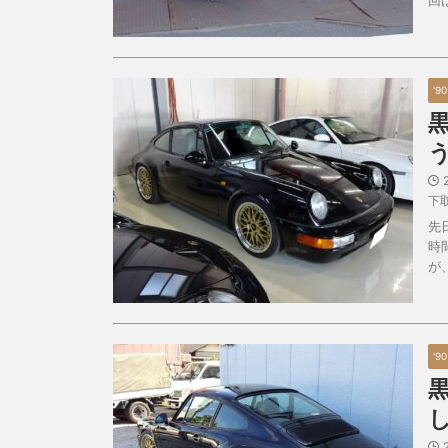
'9
下
先
時
が
'9