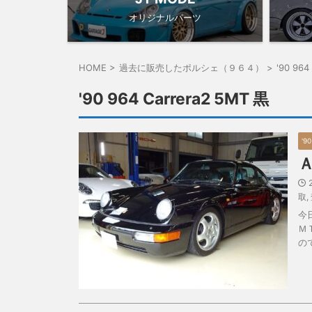
オリジナルパーツ
HOME
>
過去に販売したポルシェ（９６４）
>
'90 964
'90 964 Carrera2 5MT 黒
'9
取
,
今
Ｍ
の