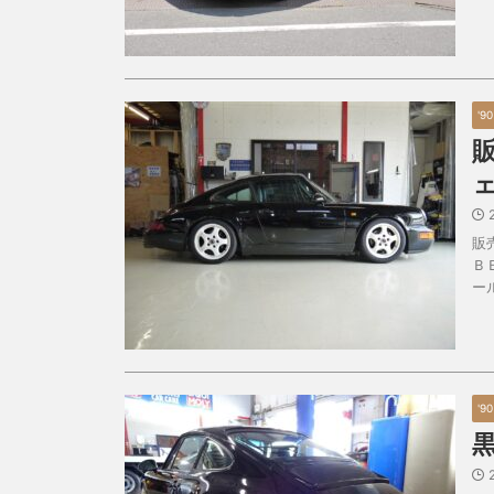
'9
ェ
販
Ｂ
ー
'9