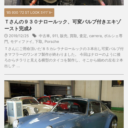
'85 930 '72 ST LOOK ｴﾄﾅﾌﾞﾙｰ
Ｔさんの９３０ナロールック、可変バルブ付きエキゾ
ースト完成♪
2019/12/25
中古車
,
911
,
販売
,
買取
,
査定
,
carrera
,
ポルシェ専
門
,
モディファイ
,
下取
,
Porsche
Ｔさんにご用命頂いた’８５カレラナロールックの３本出し可変バルブ付
きマフラーのワンオフ製作が終わりました。 今回はナローのように後
ろからチラリと見える横型のタイコを製作し、そこから細めの左右２本
出しテ ...