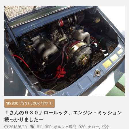
'85 930 '72 ST LOOK ｴﾄﾅﾌﾞﾙｰ
Ｔさんの９３０ナロールック、エンジン・ミッション
載っかりましたー
2018/6/10
911
,
RSR
,
ポルシェ専門
,
930
,
ナロー
,
空冷