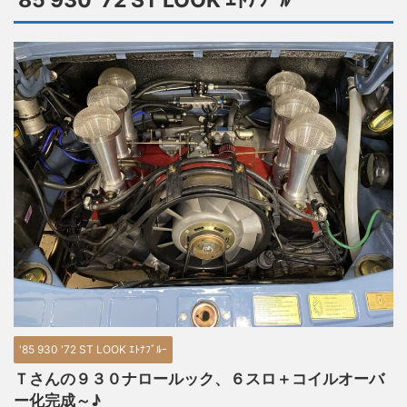
'85 930 '72 ST LOOK ｴﾄﾅﾌﾞﾙｰ
'85 930 '72 ST LOOK ｴﾄﾅﾌﾞﾙｰ
Ｔさんの９３０ナロールック、６スロ＋コイルオーバ
ー化完成～♪