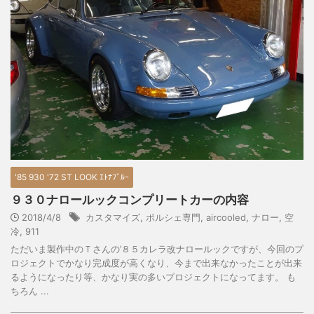
'85 930 '72 ST LOOK ｴﾄﾅﾌﾞﾙｰ
９３０ナロールックコンプリートカーの内容
2018/4/8
カスタマイズ
,
ポルシェ専門
,
aircooled
,
ナロー
,
空
冷
,
911
ただいま製作中のＴさんの’８５カレラ改ナロールックですが、今回のプ
ロジェクトでかなり完成度が高くなり、今まで出来なかったことが出来
るようになったり等、かなり実の多いプロジェクトになってます。 も
ちろん ...