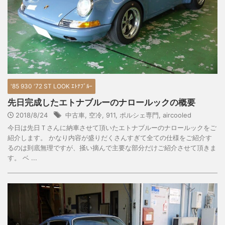
'85 930 '72 ST LOOK ｴﾄﾅﾌﾞﾙｰ
先日完成したエトナブルーのナロールックの概要
2018/8/24
中古車
,
空冷
,
911
,
ポルシェ専門
,
aircooled
今日は先日Ｔさんに納車させて頂いたエトナブルーのナロールックをご
紹介します。 かなり内容が盛りだくさんすぎて全ての仕様をご紹介す
るのは到底無理ですが、掻い摘んで主要な部分だけご紹介させて頂きま
す。 ベ ...