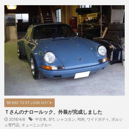
'85 930 '72 ST LOOK ｴﾄﾅﾌﾞﾙｰ
Ｔさんのナロールック、外装が完成しました
2018/4/6
中古車
,
911
,
シャコタン
,
RSR
,
ワイドボディ
,
ポルシ
ェ専門店
,
チューニングカー