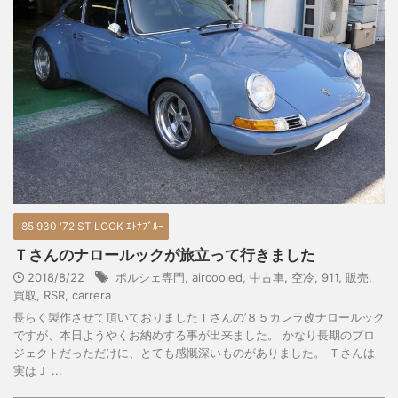
'85 930 '72 ST LOOK ｴﾄﾅﾌﾞﾙｰ
Ｔさんのナロールックが旅立って行きました
2018/8/22
ポルシェ専門
,
aircooled
,
中古車
,
空冷
,
911
,
販売
,
買取
,
RSR
,
carrera
長らく製作させて頂いておりましたＴさんの’８５カレラ改ナロールック
ですが、本日ようやくお納めする事が出来ました。 かなり長期のプロ
ジェクトだっただけに、とても感慨深いものがありました。 Ｔさんは
実はＪ ...