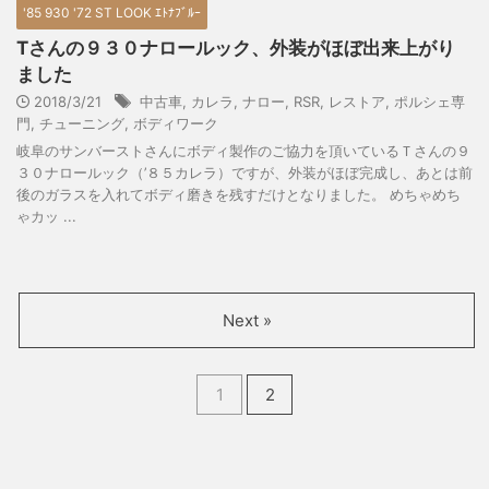
'85 930 '72 ST LOOK ｴﾄﾅﾌﾞﾙｰ
Tさんの９３０ナロールック、外装がほぼ出来上がり
ました
2018/3/21
中古車
,
カレラ
,
ナロー
,
RSR
,
レストア
,
ポルシェ専
門
,
チューニング
,
ボディワーク
岐阜のサンバーストさんにボディ製作のご協力を頂いているＴさんの９
３０ナロールック（’８５カレラ）ですが、外装がほぼ完成し、あとは前
後のガラスを入れてボディ磨きを残すだけとなりました。 めちゃめち
ゃカッ ...
Next »
1
2