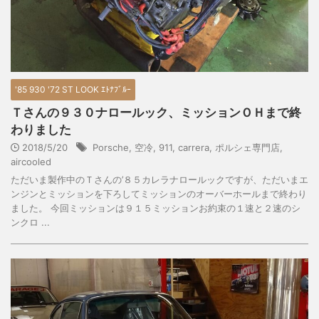
'85 930 '72 ST LOOK ｴﾄﾅﾌﾞﾙｰ
Ｔさんの９３０ナロールック、ミッションＯＨまで終
わりました
2018/5/20
Porsche
,
空冷
,
911
,
carrera
,
ポルシェ専門店
,
aircooled
ただいま製作中のＴさんの’８５カレラナロールックですが、ただいまエ
ンジンとミッションを下ろしてミッションのオーバーホールまで終わり
ました。 今回ミッションは９１５ミッションお約束の１速と２速のシ
ンクロ ...