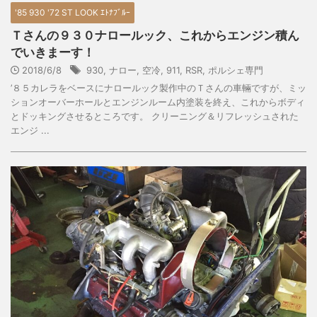
'85 930 '72 ST LOOK ｴﾄﾅﾌﾞﾙｰ
Ｔさんの９３０ナロールック、これからエンジン積ん
でいきまーす！
2018/6/8
930
,
ナロー
,
空冷
,
911
,
RSR
,
ポルシェ専門
’８５カレラをベースにナロールック製作中のＴさんの車輛ですが、ミッ
ションオーバーホールとエンジンルーム内塗装を終え、これからボディ
とドッキングさせるところです。 クリーニング＆リフレッシュされた
エンジ ...