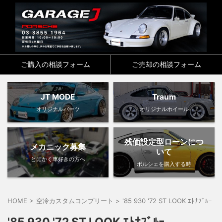
ご購入の相談フォーム
ご売却の相談フォーム
JT MODE
Traum
オリジナルパーツ
オリジナルホイール
残価設定型ローンにつ
メカニック募集
いて
とにかく車好きの方へ
ポルシェを購入する時
HOME
>
空冷カスタムコンプリート
>
'85 930 '72 ST LOOK ｴﾄﾅﾌﾞﾙｰ
>