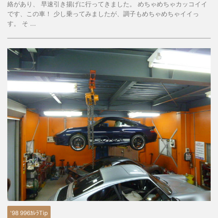
絡があり、 早速引き揚げに行ってきました。 めちゃめちゃカッコイイ
です、この車！ 少し乗ってみましたが、調子もめちゃめちゃイイっ
す。 そ ...
'98 996ｶﾚﾗTip