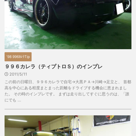
'98 996ｶﾚﾗTip
９９６カレラ（ティプトロＳ）のインプレ
2011/5/11
この前の日曜日、９９６カレラで自宅→大黒ＰＡ→川崎→足立と、 首都
高を中心にある程度まとまった距離をドライブする機会に恵まれまし
た。 その時のインプレです。 まずは走り出してすぐに思うのは、「誰
にでも ...