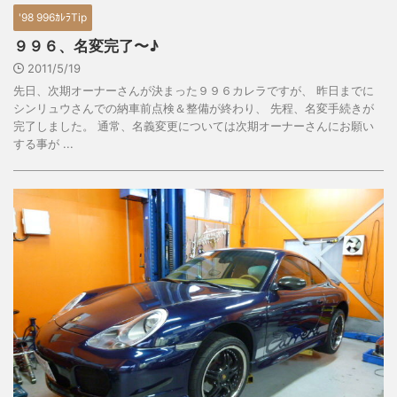
'98 996ｶﾚﾗTip
９９６、名変完了〜♪
2011/5/19
先日、次期オーナーさんが決まった９９６カレラですが、 昨日までに
シンリュウさんでの納車前点検＆整備が終わり、 先程、名変手続きが
完了しました。 通常、名義変更については次期オーナーさんにお願い
する事が ...