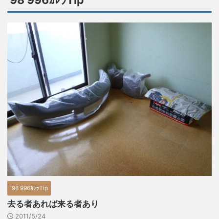
'98 996ｶﾚﾗTip
'98 996ｶﾚﾗTip
去る者あれば来る者あり
2011/5/24