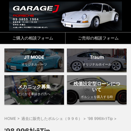
ご購入の相談フォーム
ご売却の相談フォーム
JT MODE
Traum
オリジナルパーツ
オリジナルホイール
残価設定型ローンにつ
メカニック募集
いて
とにかく車好きの方へ
ポルシェを購入する時
HOME
>
過去に販売したポルシェ（９９６）
>
'98 996ｶﾚﾗTip
>