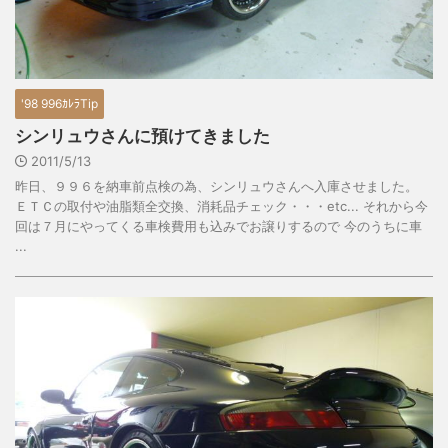
'98 996ｶﾚﾗTip
シンリュウさんに預けてきました
2011/5/13
昨日、９９６を納車前点検の為、シンリュウさんへ入庫させました。
ＥＴＣの取付や油脂類全交換、消耗品チェック・・・etc... それから今
回は７月にやってくる車検費用も込みでお譲りするので 今のうちに車
...