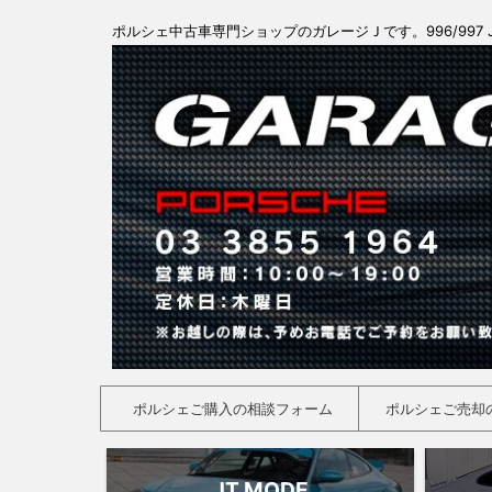
ポルシェ中古車専門ショップのガレージＪです。996/997 
ポルシェご購入の相談フォーム
ポルシェご売却
JT MODE