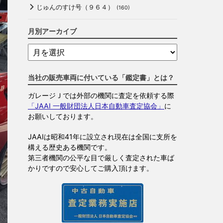
じゅんのすけ号（９６４）
(160)
月別アーカイブ
当社の販売車両に付いている「鑑定書」とは？
ガレージＪでは外部の機関に査定を依頼する際
「JAAI 一般財団法人日本自動車査定協会」
に
お願いしております。
JAAIは昭和41年に設立され現在は全国に支所を
構える歴史ある機関です。
第三者機関の公平な目で厳しく査定された車ば
かりですので安心してご購入頂けます。