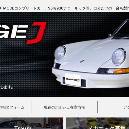
JTMODEコンプリートカー、964/930ナロールック等、自分だけの一台も
の相談フォーム
現在のポルシェ在庫情報
ア
Traum
メカニック募集