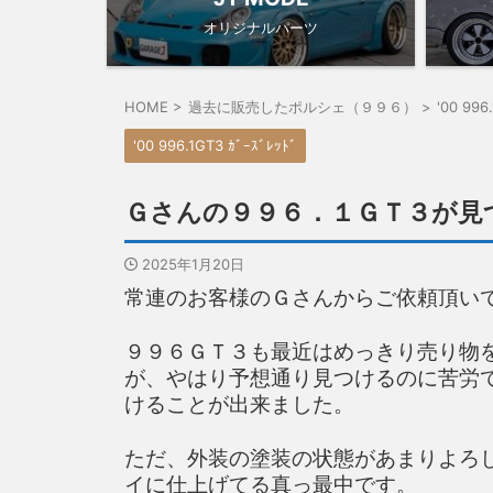
オリジナルパーツ
HOME
>
過去に販売したポルシェ（９９６）
>
'00 996
'00 996.1GT3 ｶﾞｰｽﾞﾚｯﾄﾞ
Ｇさんの９９６．１ＧＴ３が見
2025年1月20日
常連のお客様のＧさんからご依頼頂い
９９６ＧＴ３も最近はめっきり売り物
が、やはり予想通り見つけるのに苦労
けることが出来ました。
ただ、外装の塗装の状態があまりよろ
イに仕上げてる真っ最中です。