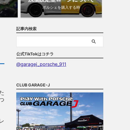
ポルシェを購入する時
記事内検索
公式TikTokはコチラ
@garagej_porsche_911
CLUB GARAGE-J
た
つ
レ