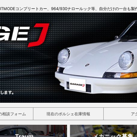
JTMODEコンプリートカー、964/930ナロールック等、自分だけの一台も
の相談フォーム
現在のポルシェ在庫情報
ア
Traum
メカニック募集