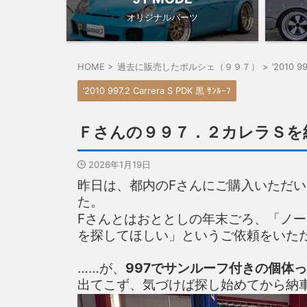
オリジナルパーツ
HOME
>
過去に販売したポルシェ（９９７）
>
’2010 9
’2010 997.2 Carrera S PDK 黒 ｻﾝﾙｰﾌ
Ｆさんの９９７．２カレラＳを
2026年1月19日
昨日は、都内のFさんにご購入いただ
た。
Fさんとはおととしの年末ごろ、「ノー
を探してほしい」というご依頼をいた
……が、
997でサンルーフ付きの個体
出てこず、気づけば探し始めてから納