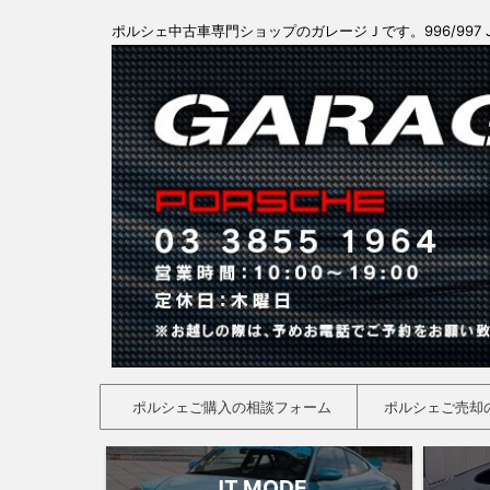
ポルシェ中古車専門ショップのガレージＪです。996/997 
ポルシェご購入の相談フォーム
ポルシェご売却
JT MODE