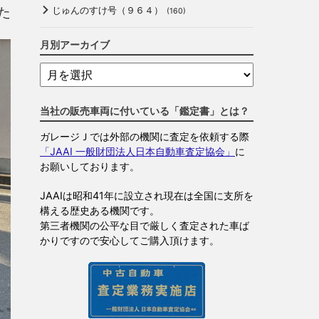
た
じゅんのすけ号（９６４）
(160)
月別アーカイブ
当社の販売車両に付いている「鑑定書」とは？
ガレージＪでは外部の機関に査定を依頼する際
「JAAI 一般財団法人日本自動車査定協会」
に
お願いしております。
JAAIは昭和41年に設立され現在は全国に支所を
構える歴史ある機関です。
第三者機関の公平な目で厳しく査定された車ば
かりですので安心してご購入頂けます。