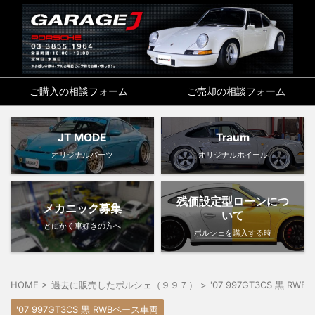
ご購入の相談フォーム
ご売却の相談フォーム
JT MODE
Traum
オリジナルパーツ
オリジナルホイール
残価設定型ローンにつ
メカニック募集
いて
とにかく車好きの方へ
ポルシェを購入する時
HOME
>
過去に販売したポルシェ（９９７）
>
'07 997GT3CS 黒 R
'07 997GT3CS 黒 RWBベース車両