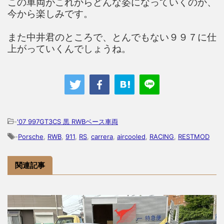
この車両がこれからどんな姿になっていくのか、
今から楽しみです。
また中井君のところで、とんでもない９９７に仕
上がっていくんでしょうね。
-
'07 997GT3CS 黒 RWBベース車両
-
Porsche
,
RWB
,
911
,
RS
,
carrera
,
aircooled
,
RACING
,
RESTMOD
関連記事