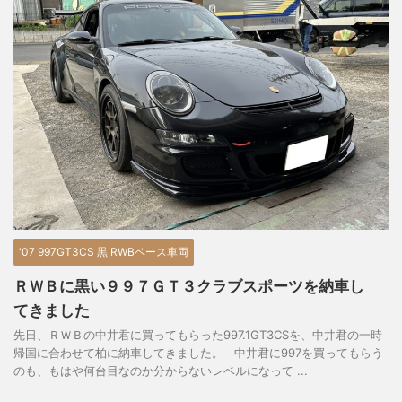
'07 997GT3CS 黒 RWBベース車両
ＲＷＢに黒い９９７ＧＴ３クラブスポーツを納車し
てきました
先日、ＲＷＢの中井君に買ってもらった997.1GT3CSを、中井君の一時
帰国に合わせて柏に納車してきました。 中井君に997を買ってもらう
のも、もはや何台目なのか分からないレベルになって ...