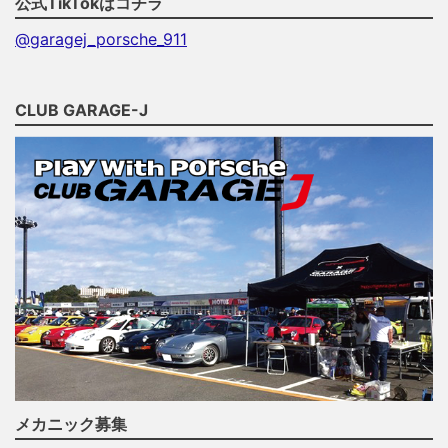
公式TikTokはコチラ
@garagej_porsche_911
CLUB GARAGE-J
メカニック募集