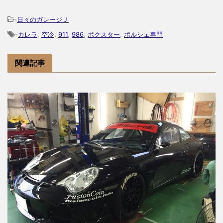
-
日々のガレージＪ
-
カレラ
,
空冷
,
911
,
986
,
ボクスター
,
ポルシェ専門
関連記事