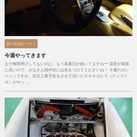
日々のガレージＪ
今週やってきます
まだ梅雨明けしてないのに、もう真夏日が続いてますねー 湿度が異様
に高いので、みなさん熱中症には気をつけてくださいね！ 今週のガレ
ージＪですが、先日入庫予告をさせて頂いた９９６カレラ（ティプト
ロ）がやっ ...