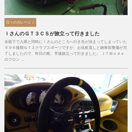
日々のガレージＪ
ＩさんのＧＴ３ＣＳが旅立って行きました
水面下で入庫と同時にＩさんのところへ行き先が決まってしまっていた
９９６後期ＧＴ３クラブスポーツですが、お化粧直しと納車前整備が完
了しましたので、昨日の晩、早速旅立って行きました。 ＪＴＭｏｄｅ
のフロン ...