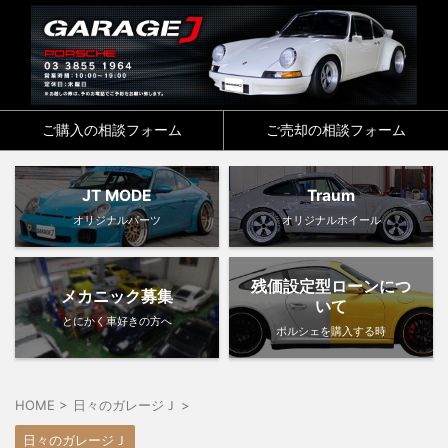
ご購入の相談フォーム
ご売却の相談フォーム
JT MODE
Traum
オリジナルパーツ
オリジナルホイール
残価設定型ローンにつ
メカニック募集
いて
とにかく車好きの方へ
ポルシェを購入する時
HOME
>
日々のガレージＪ
>
日々のガレージＪ