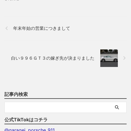
年末年始の営業につきまして
白い９９６ＧＴ３の嫁ぎ先が決まりました
記事内検索
公式TikTokはコチラ
@garagej_porsche_911