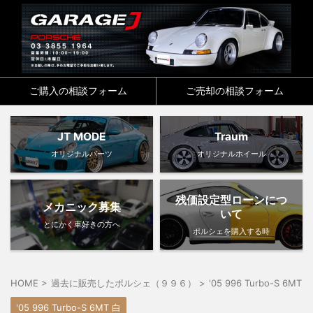
ご購入の相談フォーム
ご売却の相談フォーム
JT MODE
Traum
オリジナルパーツ
オリジナルホイール
残価設定型ローンにつ
メカニック募集
いて
とにかく車好きの方へ
ポルシェを購入する時
HOME
>
過去に販売したポルシェ（９９６）
>
'05 996 Turbo-S 6MT 
'05 996 Turbo-S 6MT 白