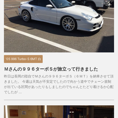
'05 996 Turbo-S 6MT 白
Ｍさんの９９６ターボＳが旅立って行きました
昨日は長岡の陸自でＭさんの９９６ターボＳ（６ＭＴ）を納車させて頂
きました。 今週は天気が不安定でしたので向かう道中でチェーン規制
が出ている区間があったりもしましたのでちゃんとたどり着けるか心配
でしたが ...