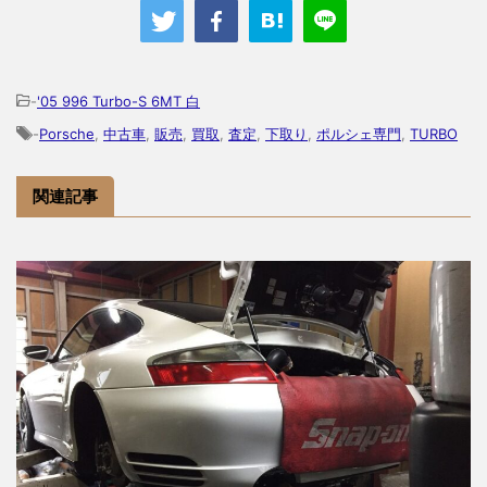
-
'05 996 Turbo-S 6MT 白
-
Porsche
,
中古車
,
販売
,
買取
,
査定
,
下取り
,
ポルシェ専門
,
TURBO
関連記事