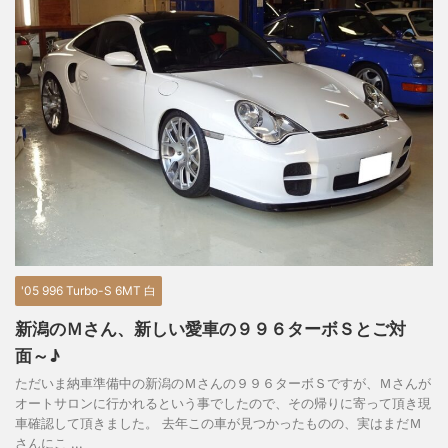
'05 996 Turbo-S 6MT 白
新潟のＭさん、新しい愛車の９９６ターボＳとご対
面～♪
ただいま納車準備中の新潟のＭさんの９９６ターボＳですが、Ｍさんが
オートサロンに行かれるという事でしたので、その帰りに寄って頂き現
車確認して頂きました。 去年この車が見つかったものの、実はまだＭ
さんにこ ...