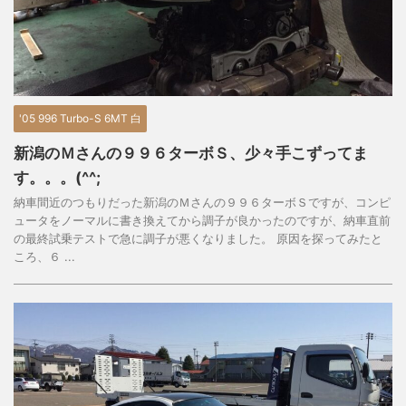
'05 996 Turbo-S 6MT 白
新潟のＭさんの９９６ターボＳ、少々手こずってま
す。。。(^^;
納車間近のつもりだった新潟のＭさんの９９６ターボＳですが、コンピ
ュータをノーマルに書き換えてから調子が良かったのですが、納車直前
の最終試乗テストで急に調子が悪くなりました。 原因を探ってみたと
ころ、６ ...