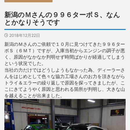
新潟のＭさんの９９６ターボＳ、なん
とかなりそうです
2018年12月22日
新潟のＭさんのご依頼で１０月に見つけてきた９９６ター
ボＳ（６ＭＴ）ですが、入庫当初からエンジンの調子が悪
く、原因がなかなか判明せず時間ばかりが経過してしまう
という状況でした。
当社の力だけではどうしようもなかった為、ディーラーさ
んをはじめとして色々な協力工場さんのお力を頂きながら
トライ＆エラーの繰り返しで原因を探ってきましたが、こ
こにきてようやく原因と思われる箇所が判明し、大きな山
を越えることが出来ました。