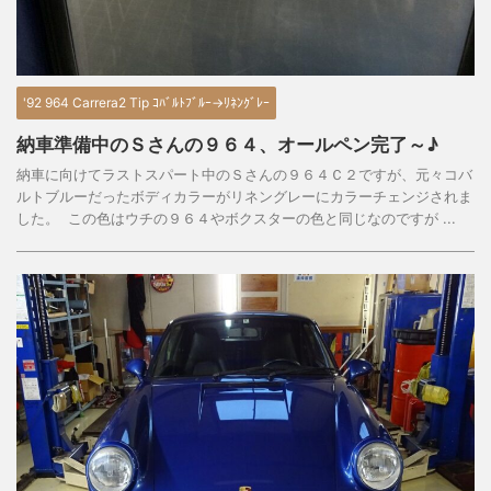
'92 964 Carrera2 Tip ｺﾊﾞﾙﾄﾌﾞﾙｰ→ﾘﾈﾝｸﾞﾚｰ
納車準備中のＳさんの９６４、オールペン完了～♪
納車に向けてラストスパート中のＳさんの９６４Ｃ２ですが、元々コバ
ルトブルーだったボディカラーがリネングレーにカラーチェンジされま
した。 この色はウチの９６４やボクスターの色と同じなのですが ...