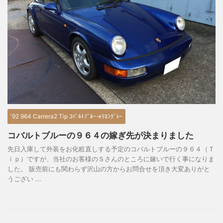
'92 964 Carrera2 Tip ｺﾊﾞﾙﾄﾌﾞﾙｰ→ﾘﾈﾝｸﾞﾚｰ
コバルトブルーの９６４の嫁ぎ先が決まりました
先日入庫して外装をお化粧直しする予定のコバルトブルーの９６４（Ｔ
ｉｐ）ですが、当社のお客様のＳさんのところに嫁いで行く事になりま
した。 販売前にも関わらず沢山の方からお問合せを頂き大変ありがと
うござい ...