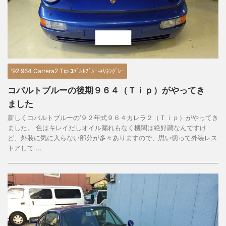
'92 964 Carrera2 Tip ｺﾊﾞﾙﾄﾌﾞﾙｰ→ﾘﾈﾝｸﾞﾚｰ
コバルトブルーの後期９６４（Ｔｉｐ）がやってき
ました
新しくコバルトブルーの’９２年式９６４カレラ２（Ｔｉｐ）がやってき
ました。 色はキレイだしオイル漏れもなく機関は絶好調なんですけ
ど、外装に気に入らない部分が多々ありますので、思い切って外装レス
トアして ...