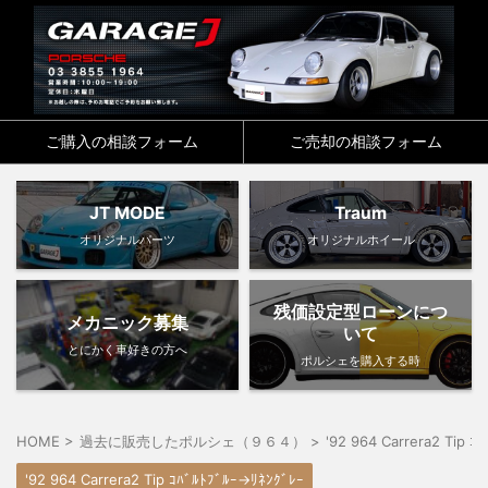
ご購入の相談フォーム
ご売却の相談フォーム
JT MODE
Traum
オリジナルパーツ
オリジナルホイール
残価設定型ローンにつ
メカニック募集
いて
とにかく車好きの方へ
ポルシェを購入する時
HOME
>
過去に販売したポルシェ（９６４）
>
'92 964 Carrera2 Tip ｺ
'92 964 Carrera2 Tip ｺﾊﾞﾙﾄﾌﾞﾙｰ→ﾘﾈﾝｸﾞﾚｰ