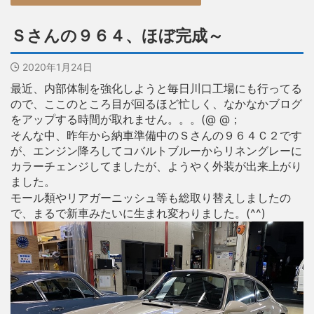
Ｓさんの９６４、ほぼ完成～
2020年1月24日
最近、内部体制を強化しようと毎日川口工場にも行ってる
ので、ここのところ目が回るほど忙しく、なかなかブログ
をアップする時間が取れません。。。(@ @；
そんな中、昨年から納車準備中のＳさんの９６４Ｃ２です
が、エンジン降ろしてコバルトブルーからリネングレーに
カラーチェンジしてましたが、ようやく外装が出来上がり
ました。
モール類やリアガーニッシュ等も総取り替えしましたの
で、まるで新車みたいに生まれ変わりました。(^^)