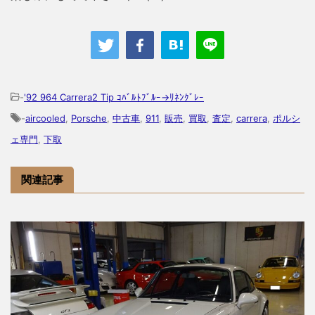
-
'92 964 Carrera2 Tip ｺﾊﾞﾙﾄﾌﾞﾙｰ→ﾘﾈﾝｸﾞﾚｰ
-
aircooled
,
Porsche
,
中古車
,
911
,
販売
,
買取
,
査定
,
carrera
,
ポルシ
ェ専門
,
下取
関連記事