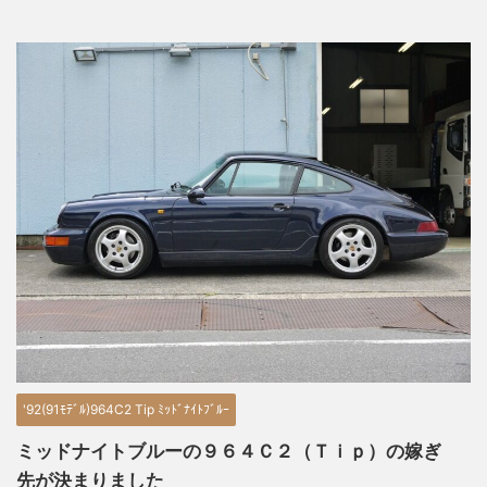
'92(91ﾓﾃﾞﾙ)964C2 Tip ﾐｯﾄﾞﾅｲﾄﾌﾞﾙｰ
ミッドナイトブルーの９６４Ｃ２（Ｔｉｐ）の嫁ぎ
先が決まりました