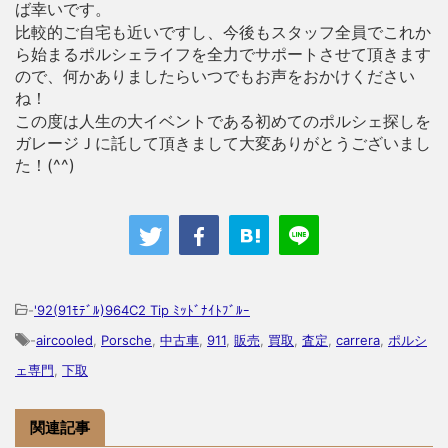
ば幸いです。
比較的ご自宅も近いですし、今後もスタッフ全員でこれか
ら始まるポルシェライフを全力でサポートさせて頂きます
ので、何かありましたらいつでもお声をおかけください
ね！
この度は人生の大イベントである初めてのポルシェ探しを
ガレージＪに託して頂きまして大変ありがとうございまし
た！(^^)
-
'92(91ﾓﾃﾞﾙ)964C2 Tip ﾐｯﾄﾞﾅｲﾄﾌﾞﾙｰ
-
aircooled
,
Porsche
,
中古車
,
911
,
販売
,
買取
,
査定
,
carrera
,
ポルシ
ェ専門
,
下取
関連記事