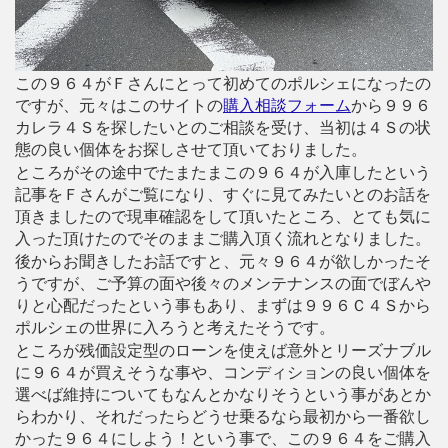
この９６４がＦさんにとって初めてのポルシェになったの
ですが、元々はこのサイトの
購入相談フォーム
から９９６
カレラ４Ｓを探したいとのご相談を受け、当初は４Ｓの状
態の良い個体をお探しさせて頂いておりました。
ところがその途中でたまたまこの９６４が入庫したという
記事をＦさんがご覧になり、すぐに見てみたいとのお話を
頂きましたので現車確認をして頂いたところ、とても気に
入った頂けたのでそのままご購入頂く流れとなりました。
後からお聞きしたお話ですと、元々９６４が欲しかったそ
うですが、ご予算の面や後々のメンテナンスの面でぼんや
りと心配だったという事もあり、まずは９９６Ｃ４Ｓから
ポルシェの世界に入ろうと考えたそうです。
ところが残価設定型のローンを使えば意外とリーズナブル
に９６４が買えそうな事や、コンディションの良い個体を
選べば維持についてもなんとかなりそうという事があとか
らわかり、それだったらどうせ乗るなら最初から一番欲し
かった９６４にしよう！という事で、この９６４をご購入