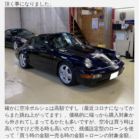
頂く事になりました。
確かに空冷ポルシェは高額ですし（最近コロナになってか
らまた跳ね上がってます）、価格的に端っから購入対象か
ら外されてしまってるかたも多いですが、空冷は買う時は
高いですけど売る時も高いので、残価設定型のローンを使
って「買う時の金額ー売る時の金額＝ローンの対象金額」