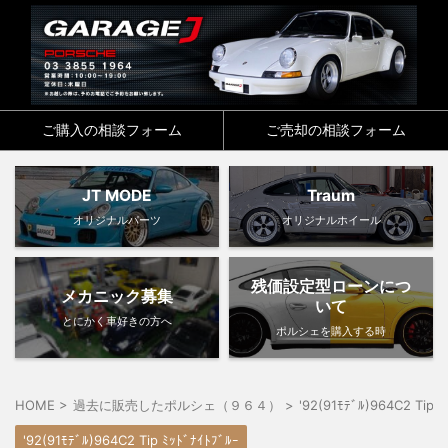
ご購入の相談フォーム
ご売却の相談フォーム
JT MODE
Traum
オリジナルパーツ
オリジナルホイール
残価設定型ローンにつ
メカニック募集
いて
とにかく車好きの方へ
ポルシェを購入する時
HOME
>
過去に販売したポルシェ（９６４）
>
'92(91ﾓﾃﾞﾙ)964C2 Tip ﾐ
'92(91ﾓﾃﾞﾙ)964C2 Tip ﾐｯﾄﾞﾅｲﾄﾌﾞﾙｰ