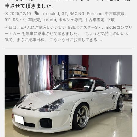
車させて頂きました。
2025/12/10
aircooled
,
GT
,
RACING
,
Porsche
,
中古車買取
,
911
,
RS
,
中古車販売
,
carrera
,
ポルシェ専門
,
中古車査定
,
下取
今日は、Eさんにご購入いただいた 986ボクスターS・JTmodeコンプリ
ートカー を無事に納車させて頂きました。 ちょうど気持ちのいい天
気で、まさに納車日和。 こういう日にお渡しできる ...