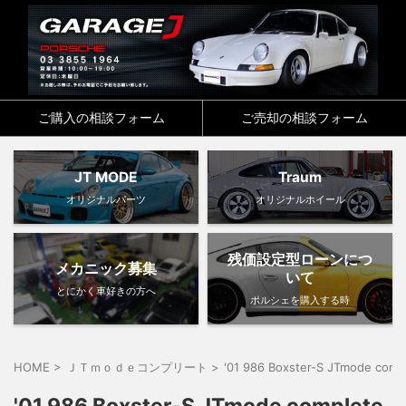
ご購入の相談フォーム
ご売却の相談フォーム
JT MODE
Traum
オリジナルパーツ
オリジナルホイール
残価設定型ローンにつ
メカニック募集
いて
とにかく車好きの方へ
ポルシェを購入する時
HOME
>
ＪＴｍｏｄｅコンプリート
>
'01 986 Boxster-S JTmode co