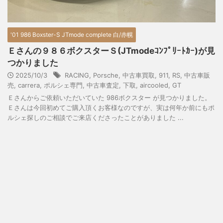
'01 986 Boxster-S JTmode complete 白/赤幌
Ｅさんの９８６ボクスターＳ(JTmodeｺﾝﾌﾟﾘｰﾄｶｰ)が見
つかりました
2025/10/3
RACING
,
Porsche
,
中古車買取
,
911
,
RS
,
中古車販
売
,
carrera
,
ポルシェ専門
,
中古車査定
,
下取
,
aircooled
,
GT
Ｅさんからご依頼いただいていた 986ボクスター が見つかりました。
Ｅさんは今回初めてご購入頂くお客様なのですが、実は何年か前にもポ
ルシェ探しのご相談でご来店くださったことがありました ...