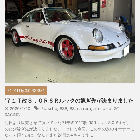
'71 911T改3.0 RSRﾙｯｸ
’７１Ｔ改３．０ＲＳＲルックの嫁ぎ先が決まりました
2026/6/20
Porsche
,
RSR
,
RS
,
carrera
,
aircooled
,
GT
,
RACING
先日より販売させて頂いていた’71年式911T改 RSRルック3.0ですが、こ
のたび嫁ぎ先が決まりました。 そして今回、この車の次のオーナーに
なって頂くのは、なんとまだ24歳のAさんです ...