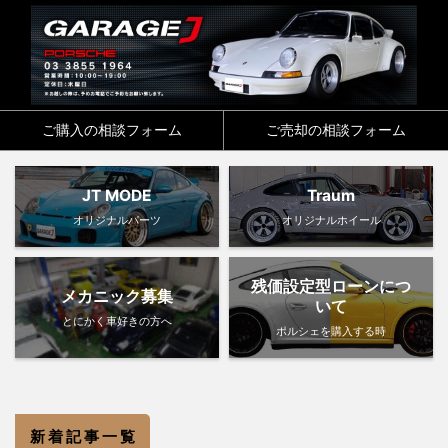
ご購入の相談フォーム
ご売却の相談フォーム
JT MODE
Traum
オリジナルパーツ
オリジナルホイール
残価設定型ローンにつ
メカニック募集
いて
とにかく車好きの方へ
ポルシェを購入する時
新 着 記 事 一 覧