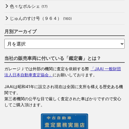
色々なポルシェ
(17)
じゅんのすけ号（９６４）
(160)
月別アーカイブ
当社の販売車両に付いている「鑑定書」とは？
ガレージＪでは外部の機関に査定を依頼する際
「JAAI 一般財団
法人日本自動車査定協会」
にお願いしております。
JAAIは昭和41年に設立され現在は全国に支所を構える歴史ある機
関です。
第三者機関の公平な目で厳しく査定された車ばかりですので安心
してご購入頂けます。