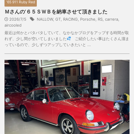
'65 911 Ruby Red
Ｍさんの’６５ＳＷＢを納車させて頂きました
2026/7/5
NALLOW
,
GT
,
RACING
,
Porsche
,
RS
,
carrera
,
aircooled
最近は何かとバタバタしていて、なかなかブログをアップする時間が取
れず、少し間が空いてしまいました
ご紹介したい事はたくさん溜ま
っているので、少しずつアップしていきたいと ...