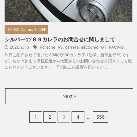
'89 930 Carrera SILVER
シルバーの’８９カレラのお問合せに関しまして
2026/6/16
Porsche
,
RS
,
carrera
,
aircooled
,
GT
,
RACING
昨日ご紹介させて頂いた'89年式930カレラ(EU仕様、新車並行車)です
が、おかげさまで掲載直後から大変多くのお問い合わせを頂きまして誠
にありがとうございます。 予想以上の反響を頂いてい ...
Next »
1
2
3
4
…
556