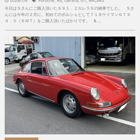
2026/7/6
Porsche
,
RS
,
carrera
,
GT
,
RACING
今日はＳさんにご購入頂いた９９１．２カレラＳの納車でした。 Ｓさ
んには今年の２月に、初めてのポルシェとして７１８ケイマンＧＴＳ
４．０（６ＭＴ）をご購入頂いたばかりです。 & ...