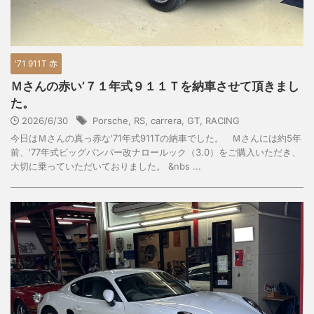
'71 911T 赤
Ｍさんの赤い’７１年式９１１Ｔを納車させて頂きまし
た。
2026/6/30
Porsche
,
RS
,
carrera
,
GT
,
RACING
今日はＭさんの真っ赤な'71年式911Tの納車でした。 Ｍさんには約5年
前、'77年式ビッグバンパー改ナロールック（3.0）をご購入いただき、
大切に乗っていただいておりました。 &nbs ...