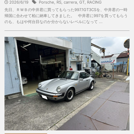
2026/6/19
Porsche
,
RS
,
carrera
,
GT
,
RACING
先日、ＲＷＢの中井君に買ってもらった997.1GT3CSを、中井君の一時
帰国に合わせて柏に納車してきました。 中井君に997を買ってもらう
のも、もはや何台目なのか分からないレベルになって ...