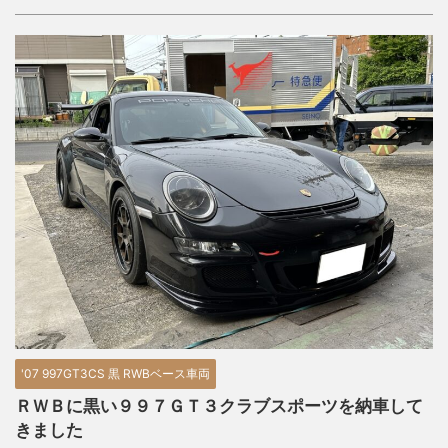
'07 997GT3CS 黒 RWBベース車両
ＲＷＢに黒い９９７ＧＴ３クラブスポーツを納車して
きました