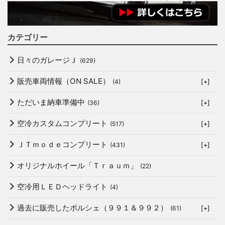
カテゴリー
日々のガレージＪ
(629)
販売車両情報（ON SALE）
(4)
[+]
ただいま納車準備中
(36)
[+]
空冷カスタムコンプリート
(517)
[+]
ＪＴｍｏｄｅコンプリート
(431)
[+]
オリジナルホイール「Ｔｒａｕｍ」
(22)
空冷用ＬＥＤヘッドライト
(4)
過去に販売したポルシェ（９９１＆９９２）
(61)
[+]