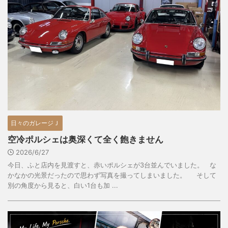
日々のガレージＪ
空冷ポルシェは奥深くて全く飽きません
2026/6/27
今日、ふと店内を見渡すと、赤いポルシェが3台並んでいました。 な
かなかの光景だったので思わず写真を撮ってしまいました。 そして
別の角度から見ると、白い1台も加 ...