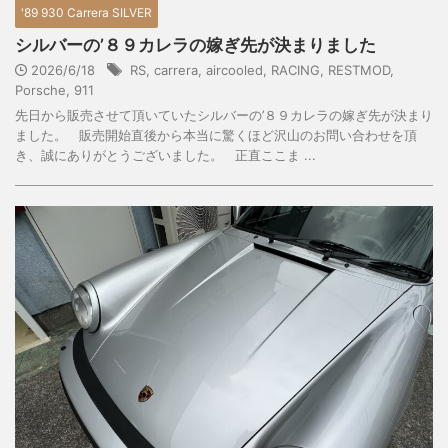
'89 930 Carrera SILVER
シルバーの’８９カレラの嫁ぎ先が決まりました
2026/6/18
RS
,
carrera
,
aircooled
,
RACING
,
RESTMOD
,
Porsche
,
911
先日から販売させて頂いていたシルバーの’８９カレラの嫁ぎ先が決まり
ました。 販売開始直後から本当に驚くほど沢山のお問い合わせを頂
き、誠にありがとうございました。 正直ここま ...