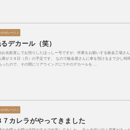
々のガレージＪ
光るデカール（笑）
内お化粧直しでお預りしたほっしー号ですが、作業をお願いする板金工場さん
入庫が２８日（月）の予定です。 なので板金屋さんに車を預けるまで少し時
あったので、その間にリアウイングにウチのデカールを ...
々のガレージＪ
’８７カレラがやってきました
週の金曜と土曜は北陸の方まで出張してました。 元々金沢に行く用事があっ