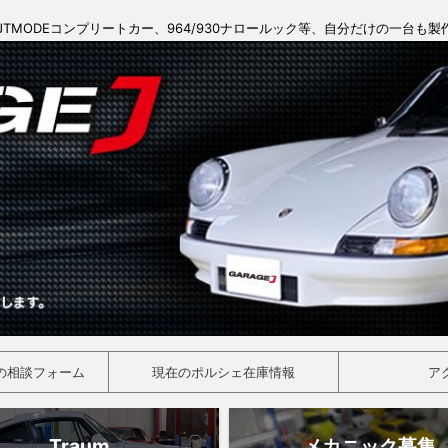
JTMODEコンプリートカー、964/930ナロールック等、自分だけの一台も
の相談フォーム
現在のポルシェ在庫情報
ア
Traum
メカニック募集