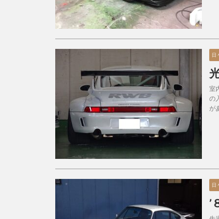
日
室
の
が
日
先