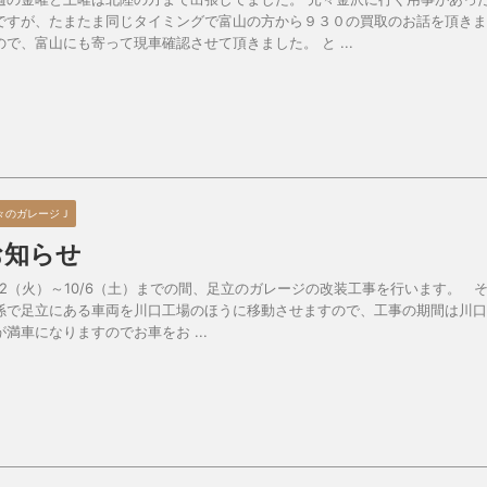
ですが、たまたま同じタイミングで富山の方から９３０の買取のお話を頂きま
ので、富山にも寄って現車確認させて頂きました。 と ...
々のガレージＪ
お知らせ
/12（火）～10/6（土）までの間、足立のガレージの改装工事を行います。 
係で足立にある車両を川口工場のほうに移動させますので、工事の期間は川口
が満車になりますのでお車をお ...