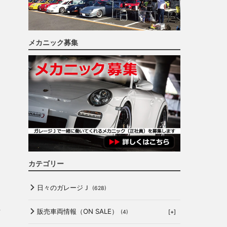
メカニック募集
カテゴリー
日々のガレージＪ
(628)
方
販売車両情報（ON SALE）
[+]
(4)