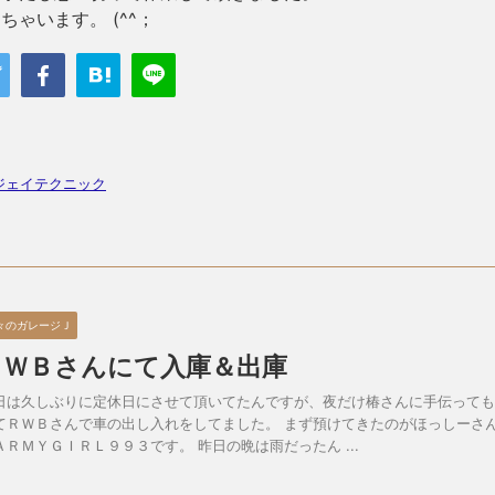
ゃいます。 (^^；
ジェイテクニック
々のガレージＪ
ＲＷＢさんにて入庫＆出庫
日は久しぶりに定休日にさせて頂いてたんですが、夜だけ椿さんに手伝っても
てＲＷＢさんで車の出し入れをしてました。 まず預けてきたのがほっしーさ
ＡＲＭＹＧＩＲＬ９９３です。 昨日の晩は雨だったん ...