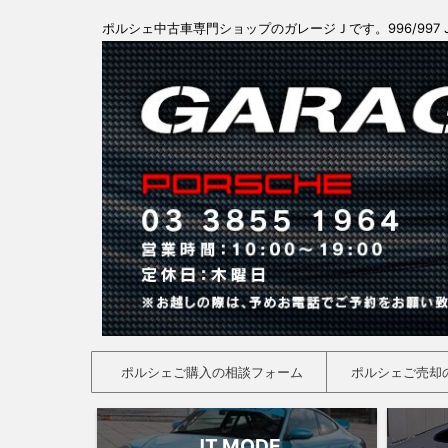
ポルシェ中古車専門ショップのガレージＪです。996/997 
ポルシェご購入の相談フォーム
ポルシェご売却
JT MODE