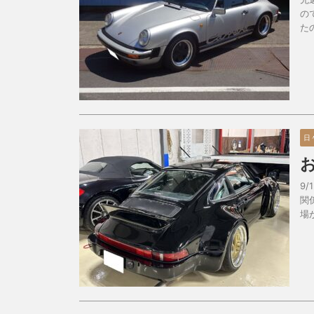
の
た
日
9
関
場