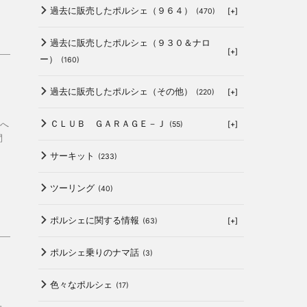
過去に販売したポルシェ（９６４）
[+]
(470)
過去に販売したポルシェ（９３０＆ナロ
[+]
ー）
(160)
過去に販売したポルシェ（その他）
[+]
(220)
ＣＬＵＢ ＧＡＲＡＧＥ－Ｊ
へ
[+]
(55)
間
サーキット
(233)
ツーリング
(40)
ポルシェに関する情報
[+]
(63)
ポルシェ乗りのナマ話
(3)
色々なポルシェ
(17)
た