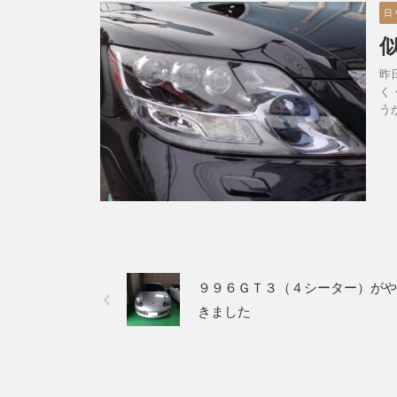
日
昨
く
う
９９６ＧＴ３（４シーター）がや
きました