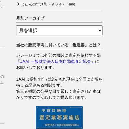
じゅんのすけ号（９６４）
(160)
し
月別アーカイブ
当社の販売車両に付いている「鑑定書」とは？
ガレージＪでは外部の機関に査定を依頼する際
「JAAI 一般財団法人日本自動車査定協会」
に
お願いしております。
その
JAAIは昭和41年に設立され現在は全国に支所を
工
構える歴史ある機関です。
第三者機関の公平な目で厳しく査定された車ば
かりですので安心してご購入頂けます。