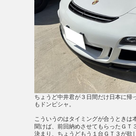
ちょうど中井君が３日間だけ日本に帰
もドンピシャ。
こういうのはタイミングが合うときは
聞けば、前回納めさせてもらったＧＴ
決まり、ちょうどもう１台ＧＴ３が欲