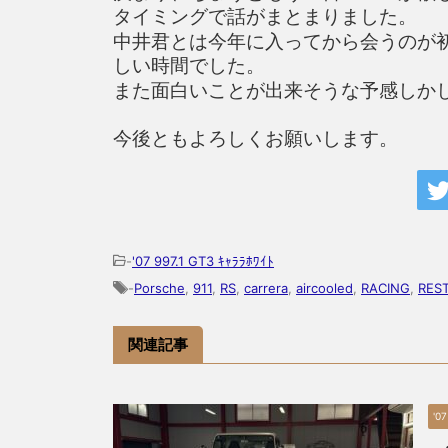
タイミングで話がまとまりました。
中井君とは今年に入ってから会うのが
しい時間でした。
また面白いことが出来そうな予感しか
今後ともよろしくお願いします。
-
'07 997.1 GT3 ｷｬﾗﾗﾎﾜｲﾄ
-
Porsche
,
911
,
RS
,
carrera
,
aircooled
,
RACING
,
RES
関連記事
'07