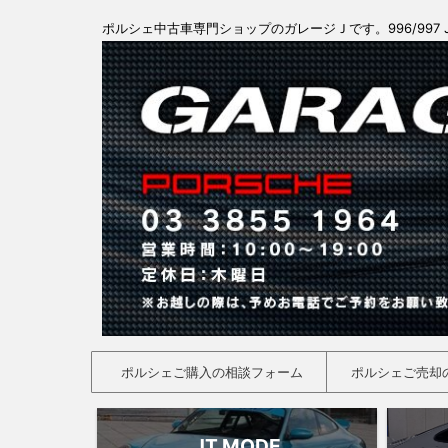
ポルシェ中古車専門ショップのガレージＪです。996/997 
ポルシェご購入の相談フォーム
ポルシェご売却
JT MODE