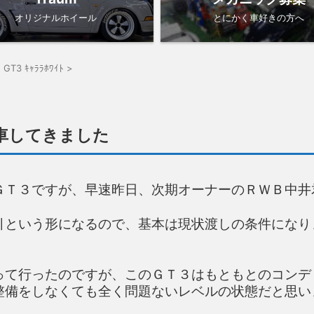
オリジナルホイール
とにかく車好きの方へ
.1 GT3 ｷｬﾗﾗﾎﾜｲﾄ
>
車してきました
ＧＴ３ですが、早速昨日、次期オーナーのＲＷＢ中井
引という形になるので、基本は現状渡しの条件になり
って行ったのですが、このＧＴ３はもともとのコンデ
整備をしなくても全く問題ないレベルの状態だと思い