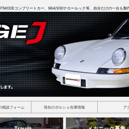
JTMODEコンプリートカー、964/930ナロールック等、自分だけの一台も
の相談フォーム
現在のポルシェ在庫情報
ア
Traum
メカニック募集