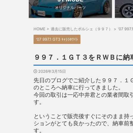
オリジナルパーツ
HOME
>
過去に販売したポルシェ（９９７）
>
'07 997
'07 997.1 GT3 ｷｬﾗﾗﾎﾜｲﾄ
９９７．１ＧＴ３をＲＷＢに納
2026年3月15日
先日のブログでご紹介した９９７．１
のところへ納車に行ってきました。
今回の取引は一応中井君との業者間取
す。
ということで販売後すぐにそのまま持
ションがとても良かったので、納車前
す。