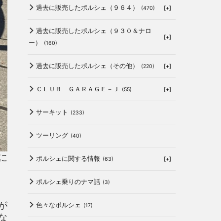
過去に販売したポルシェ（９６４）
[+]
(470)
過去に販売したポルシェ（９３０＆ナロ
[+]
ー）
(160)
過去に販売したポルシェ（その他）
[+]
(220)
ＣＬＵＢ ＧＡＲＡＧＥ－Ｊ
[+]
(55)
サーキット
(233)
ツーリング
(40)
に
ポルシェに関する情報
[+]
(63)
ポルシェ乗りのナマ話
(3)
が
色々なポルシェ
(17)
な