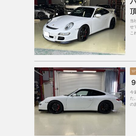
当
せ
こ
'07
今
た
の