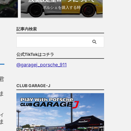
ポルシェを購入する時
記事内検索
公式TikTokはコチラ
@garagej_porsche_911
君
CLUB GARAGE-J
ま
ィ
ま