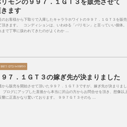
バリモンの９９７．１ＧＴ３を販売させて
頂きます
社のお客様から下取りで入庫したキャララホワイトの９９７．１ＧＴ３を販売
て頂きます。 コンディションは、いわゆる「バリモン」と言っていい個体。
れまで丁寧に扱われてきたのがよくわか ...
 997.1 GT3 ｷｬﾗﾗﾎﾜｲﾄ
９９７．１ＧＴ３の嫁ぎ先が決まりました
週から販売を開始させて頂いた９９７．１ＧＴ３ですが、嫁ぎ先が決まりまし
。 ブログにアップした直後から本当に沢山の方からお問合せを頂き、想像以
反響に正直かなり驚いております。 ９９７ＧＴ３そのも ...