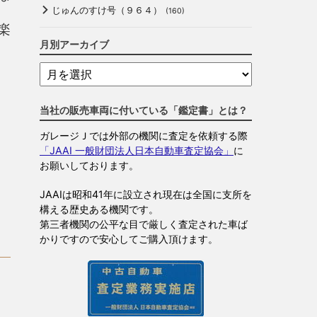
じゅんのすけ号（９６４）
(160)
楽
月別アーカイブ
当社の販売車両に付いている「鑑定書」とは？
ガレージＪでは外部の機関に査定を依頼する際
「JAAI 一般財団法人日本自動車査定協会」
に
お願いしております。
JAAIは昭和41年に設立され現在は全国に支所を
構える歴史ある機関です。
第三者機関の公平な目で厳しく査定された車ば
かりですので安心してご購入頂けます。