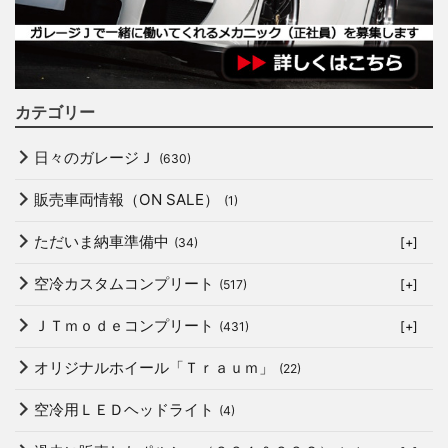
カテゴリー
日々のガレージＪ
(630)
販売車両情報（ON SALE）
(1)
ただいま納車準備中
(34)
[+]
空冷カスタムコンプリート
(517)
[+]
ＪＴｍｏｄｅコンプリート
(431)
[+]
オリジナルホイール「Ｔｒａｕｍ」
(22)
空冷用ＬＥＤヘッドライト
(4)