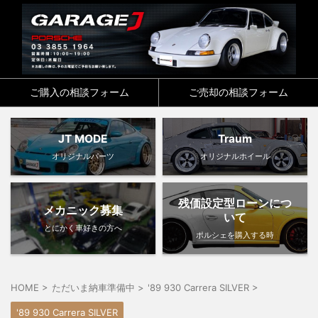
ご購入の相談フォーム
ご売却の相談フォーム
JT MODE
Traum
オリジナルパーツ
オリジナルホイール
残価設定型ローンにつ
メカニック募集
いて
とにかく車好きの方へ
ポルシェを購入する時
HOME
>
ただいま納車準備中
>
'89 930 Carrera SILVER
>
'89 930 Carrera SILVER