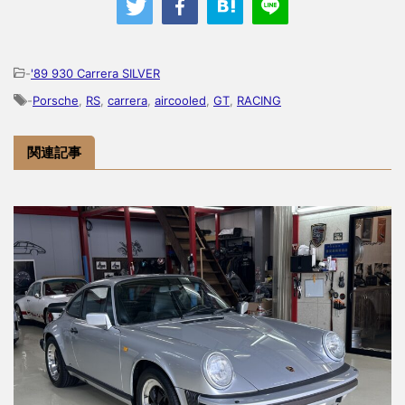
-
'89 930 Carrera SILVER
-
Porsche
,
RS
,
carrera
,
aircooled
,
GT
,
RACING
関連記事