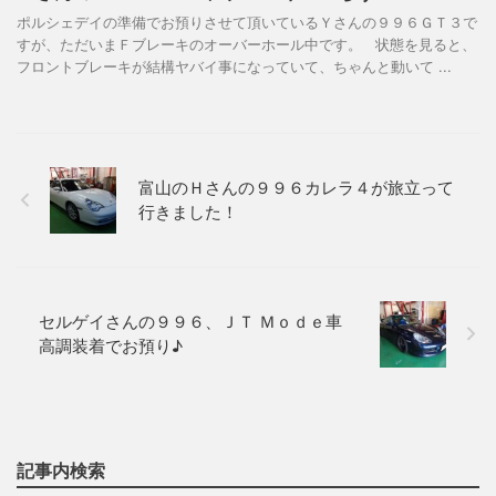
ポルシェデイの準備でお預りさせて頂いているＹさんの９９６ＧＴ３で
すが、ただいまＦブレーキのオーバーホール中です。 状態を見ると、
フロントブレーキが結構ヤバイ事になっていて、ちゃんと動いて ...
富山のＨさんの９９６カレラ４が旅立って
行きました！
セルゲイさんの９９６、ＪＴ Ｍｏｄｅ車
高調装着でお預り♪
記事内検索