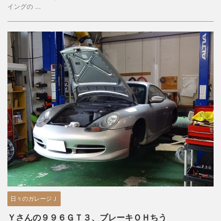
イングの ...
日々のガレージＪ
Ｙさんの９９６ＧＴ３、ブレーキＯＨちう