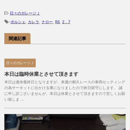
-
日々のガレージＪ
-
ポルシェ
,
カレラ
,
ナロー
,
RS
,
2．7
関連記事
日々のガレージＪ
本日は臨時休業とさせて頂きます
本日は連休最終日となりますが、来週の耐久レースの車両セッティング
の為サーキットに出かける事になりましたので終日留守にします。 誠
に申し訳ございませんが、本日は休業とさせて頂きますので宜しくお願
い致しま ...