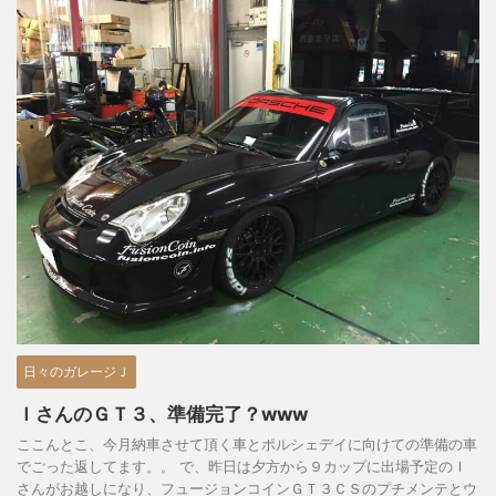
日々のガレージＪ
ＩさんのＧＴ３、準備完了？www
ここんとこ、今月納車させて頂く車とポルシェデイに向けての準備の車
でごった返してます。。 で、昨日は夕方から９カップに出場予定のＩ
さんがお越しになり、フュージョンコインＧＴ３ＣＳのプチメンテとウ