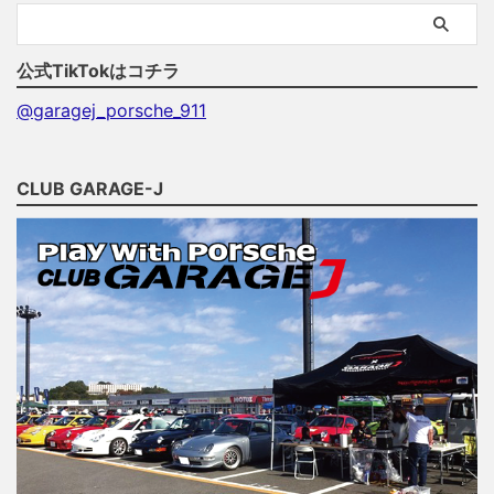
公式TikTokはコチラ
@garagej_porsche_911
CLUB GARAGE-J