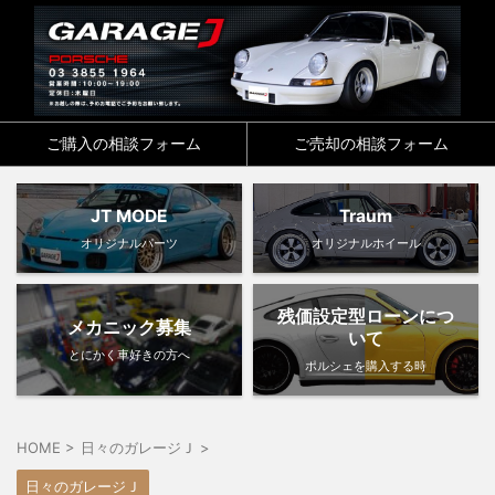
ご購入の相談フォーム
ご売却の相談フォーム
JT MODE
Traum
オリジナルパーツ
オリジナルホイール
残価設定型ローンにつ
メカニック募集
いて
とにかく車好きの方へ
ポルシェを購入する時
HOME
>
日々のガレージＪ
>
日々のガレージＪ