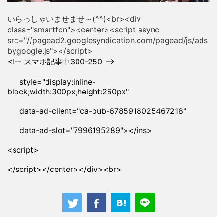
いらっしゃいませませ～(^^)<br><div
class="smartfon"><center><script async
src="//pagead2.googlesyndication.com/pagead/js/ads
bygoogle.js"></script>
<!-- スマホ記事中300-250 -->
style="display:inline-
block;width:300px;height:250px"
data-ad-client="ca-pub-6785918025467218"
data-ad-slot="7996195289"></ins>
<script>
</script></center></div><br>