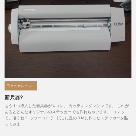
日々のガレージＪ
新兵器?
もう１つ導入した新兵器が↓コレ。 カッティングマシンです。 これが
あるとどんなオリジナルのステッカーでも作れちゃいます。 コレっ
て、凄くね？ っつーコトで、試しに足のＢＭに作ったステッカーを貼
ってみま ...