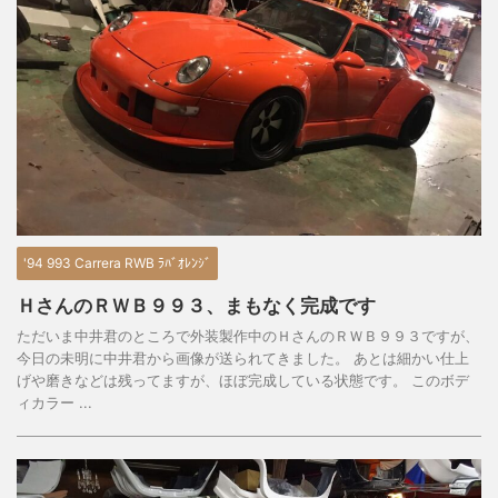
'94 993 Carrera RWB ﾗﾊﾞｵﾚﾝｼﾞ
ＨさんのＲＷＢ９９３、まもなく完成です
ただいま中井君のところで外装製作中のＨさんのＲＷＢ９９３ですが、
今日の未明に中井君から画像が送られてきました。 あとは細かい仕上
げや磨きなどは残ってますが、ほぼ完成している状態です。 このボデ
ィカラー ...