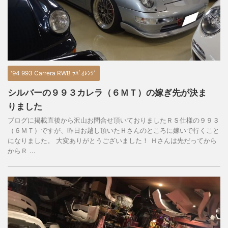
'94 993 Carrera RWB ﾗﾊﾞｵﾚﾝｼﾞ
シルバーの９９３カレラ（６ＭＴ）の嫁ぎ先が決ま
りました
ブログに掲載直後から沢山お問合せ頂いておりましたＲＳ仕様の９９３
（６ＭＴ）ですが、昨日お越し頂いたＨさんのところに嫁いで行くこと
になりました。 大変ありがとうございました！ Ｈさんは先だってから
からＲ ...