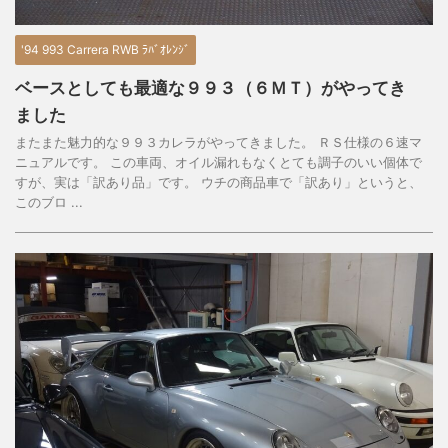
'94 993 Carrera RWB ﾗﾊﾞｵﾚﾝｼﾞ
ベースとしても最適な９９３（６ＭＴ）がやってき
ました
またまた魅力的な９９３カレラがやってきました。 ＲＳ仕様の６速マ
ニュアルです。 この車両、オイル漏れもなくとても調子のいい個体で
すが、実は「訳あり品」です。 ウチの商品車で「訳あり」というと、
このブロ ...