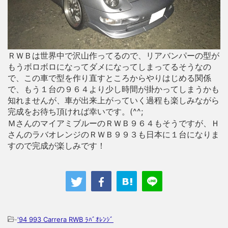
ＲＷＢは世界中で沢山作ってるので、リアバンパーの型が
もうボロボロになってダメになってしまってるそうなの
で、この車で型を作り直すところからやりはじめる関係
で、もう１台の９６４より少し時間が掛かってしまうかも
知れませんが、車が出来上がっていく過程も楽しみながら
完成をお待ち頂ければ幸いです。(^^;
ＭさんのマイアミブルーのＲＷＢ９６４もそうですが、Ｈ
さんのラバオレンジのＲＷＢ９９３も日本に１台になりま
すので完成が楽しみです！
-
'94 993 Carrera RWB ﾗﾊﾞｵﾚﾝｼﾞ