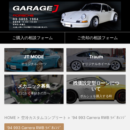
ご購入の相談フォーム
ご売却の相談フォーム
JT MODE
Traum
オリジナルパーツ
オリジナルホイール
残価設定型ローンにつ
メカニック募集
いて
とにかく車好きの方へ
ポルシェを購入する時
HOME
>
空冷カスタムコンプリート
>
'94 993 Carrera RWB ﾗﾊﾞｵﾚﾝｼﾞ
'94 993 Carrera RWB ﾗﾊﾞｵﾚﾝｼﾞ