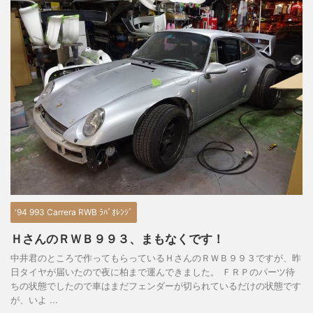
'94 993 Carrera RWB ﾗﾊﾞｵﾚﾝｼﾞ
ＨさんのＲＷＢ９９３、まもなくです！
中井君のところで作ってもらっているＨさんのＲＷＢ９９３ですが、昨
日タイヤが届いたので夜に柏まで運んできました。 ＦＲＰのパーツ待
ちの状態でしたので車はまだフェンダーが切られているだけの状態です
が、いよ ...