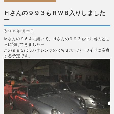
Ｈさんの９９３もＲＷＢ入りしました
ー
2019年3月29日
Ｍさんの９６４に続いて、Ｈさんの９９３も中井君のとこ
ろに預けてきましたー
この９９３はラバオレンジのＲＷＢスーパーワイドに変身
する予定です。