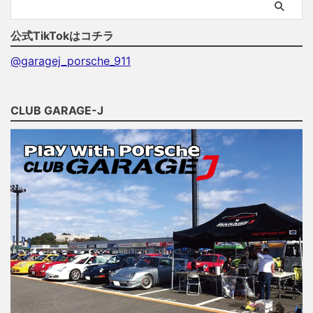
公式TikTokはコチラ
@garagej_porsche_911
CLUB GARAGE-J