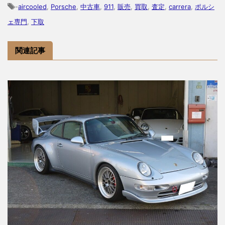
-
aircooled
,
Porsche
,
中古車
,
911
,
販売
,
買取
,
査定
,
carrera
,
ポルシ
ェ専門
,
下取
関連記事