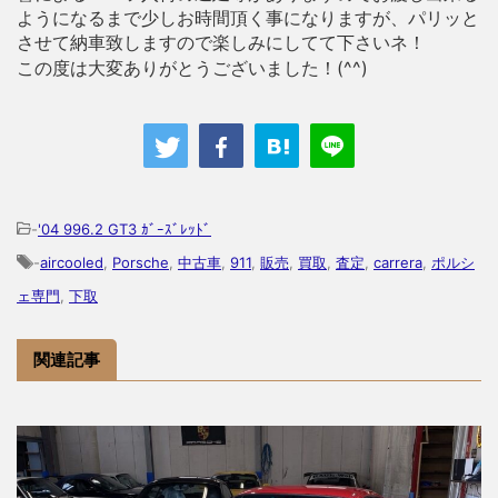
ようになるまで少しお時間頂く事になりますが、パリッと
させて納車致しますので楽しみにしてて下さいネ！
この度は大変ありがとうございました！(^^)
-
'04 996.2 GT3 ｶﾞｰｽﾞﾚｯﾄﾞ
-
aircooled
,
Porsche
,
中古車
,
911
,
販売
,
買取
,
査定
,
carrera
,
ポルシ
ェ専門
,
下取
関連記事