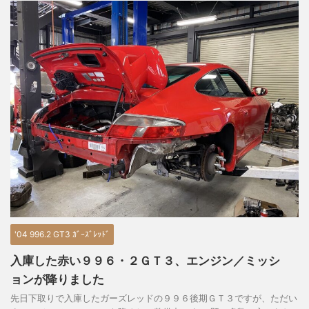
'04 996.2 GT3 ｶﾞｰｽﾞﾚｯﾄﾞ
入庫した赤い９９６・２ＧＴ３、エンジン／ミッシ
ョンが降りました
先日下取りで入庫したガーズレッドの９９６後期ＧＴ３ですが、ただい