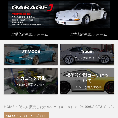
ご購入の相談フォーム
ご売却の相談フォーム
JT MODE
Traum
オリジナルパーツ
オリジナルホイール
残価設定型ローンにつ
メカニック募集
いて
とにかく車好きの方へ
ポルシェを購入する時
HOME
>
過去に販売したポルシェ（９９６）
>
'04 996.2 GT3 ｶﾞｰｽﾞﾚｯ
'04 996.2 GT3 ｶﾞｰｽﾞﾚｯﾄﾞ