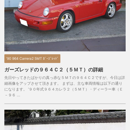
'90 964 Carrera2 5MT ｶﾞｰｽﾞﾚｯﾄﾞ
ガーズレッドの９６４Ｃ２（５ＭＴ）の詳細
先日やってきたばかりの真っ赤な５ＭＴの９６４Ｃ２ですが、今日は詳
細画像をアップさせて頂きます。 まずは、主な車両情報は以下の通り
になります。 ’９０年式９６４カレラ２（５ＭＴ）・ディーラー車（Ｅ
－９６ ...