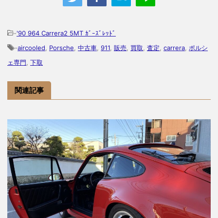
-
'90 964 Carrera2 5MT ｶﾞｰｽﾞﾚｯﾄﾞ
-
aircooled
,
Porsche
,
中古車
,
911
,
販売
,
買取
,
査定
,
carrera
,
ポルシ
ェ専門
,
下取
関連記事