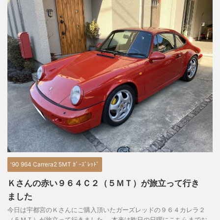
'90 964 Carrera2 5MT ｶﾞｰｽﾞﾚｯﾄﾞ
Ｋさんの赤い９６４Ｃ２（５ＭＴ）が旅立って行き
ました
今日は宇都宮のＫさんにご購入頂いたガーズレッドの９６４カレラ２
（５ＭＴ）が旅立って行きました。 本来は昨日の日曜にこちらまでお