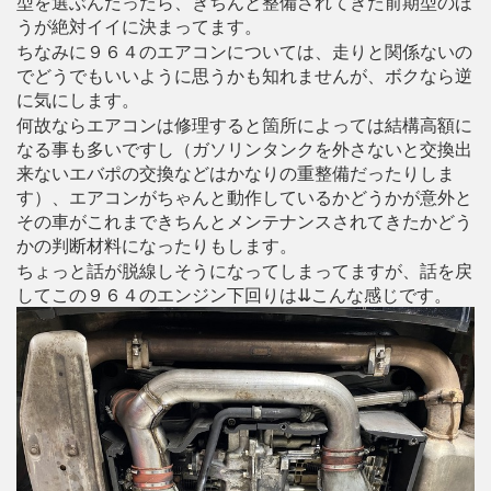
型を選ぶんだったら、きちんと整備されてきた前期型のほ
うが絶対イイに決まってます。
ちなみに９６４のエアコンについては、走りと関係ないの
でどうでもいいように思うかも知れませんが、ボクなら逆
に気にします。
何故ならエアコンは修理すると箇所によっては結構高額に
なる事も多いですし（ガソリンタンクを外さないと交換出
来ないエバポの交換などはかなりの重整備だったりしま
す）、エアコンがちゃんと動作しているかどうかが意外と
その車がこれまできちんとメンテナンスされてきたかどう
かの判断材料になったりもします。
ちょっと話が脱線しそうになってしまってますが、話を戻
してこの９６４のエンジン下回りは⇊こんな感じです。