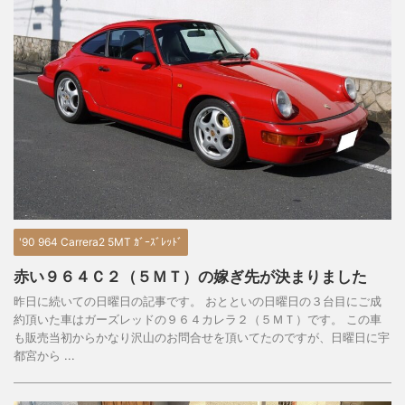
'90 964 Carrera2 5MT ｶﾞｰｽﾞﾚｯﾄﾞ
赤い９６４Ｃ２（５ＭＴ）の嫁ぎ先が決まりました
昨日に続いての日曜日の記事です。 おとといの日曜日の３台目にご成
約頂いた車はガーズレッドの９６４カレラ２（５ＭＴ）です。 この車
も販売当初からかなり沢山のお問合せを頂いてたのですが、日曜日に宇
都宮から ...