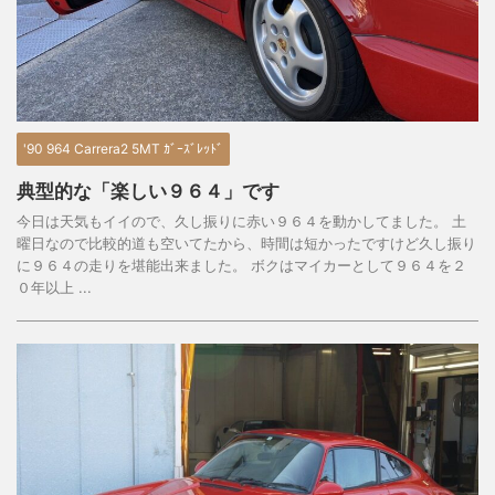
'90 964 Carrera2 5MT ｶﾞｰｽﾞﾚｯﾄﾞ
典型的な「楽しい９６４」です
今日は天気もイイので、久し振りに赤い９６４を動かしてました。 土
曜日なので比較的道も空いてたから、時間は短かったですけど久し振り
に９６４の走りを堪能出来ました。 ボクはマイカーとして９６４を２
０年以上 ...