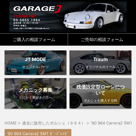
ご購入の相談フォーム
ご売却の相談フォーム
JT MODE
Traum
オリジナルパーツ
オリジナルホイール
残価設定型ローンにつ
メカニック募集
いて
とにかく車好きの方へ
ポルシェを購入する時
HOME
>
過去に販売したポルシェ（９６４）
>
'90 964 Carrera2 5MT 
'90 964 Carrera2 5MT ｶﾞｰｽﾞﾚｯﾄﾞ