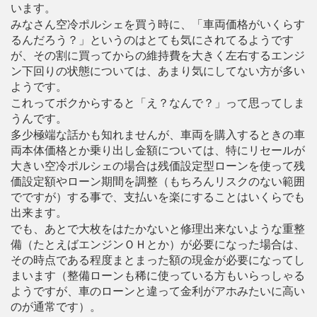
います。
みなさん空冷ポルシェを買う時に、「車両価格がいくらす
るんだろう？」というのはとても気にされてるようです
が、その割に買ってからの維持費を大きく左右するエンジ
ン下回りの状態については、あまり気にしてない方が多い
ようです。
これってボクからすると「え？なんで？」って思ってしま
うんです。
多少極端な話かも知れませんが、車両を購入するときの車
両本体価格とか乗り出し金額については、特にリセールが
大きい空冷ポルシェの場合は残価設定型ローンを使って残
価設定額やローン期間を調整（もちろんリスクのない範囲
でですが）する事で、支払いを楽にすることはいくらでも
出来ます。
でも、あとで大枚をはたかないと修理出来ないような重整
備（たとえばエンジンＯＨとか）が必要になった場合は、
その時点である程度まとまった額の現金が必要になってし
まいます（整備ローンも稀に使っている方もいらっしゃる
ようですが、車のローンと違って金利がアホみたいに高い
のが通常です）。