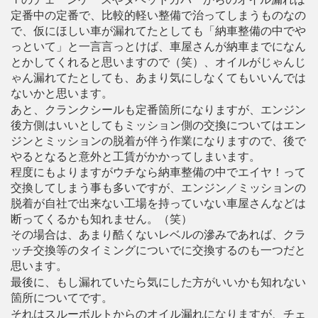
定番中の定番で、比較的軽い整備で治ってしまうものなの
で、仮にほしい車が漏れてたとしても「納車整備の中でや
っといて」と一言言っとけば、車屋さんが納車までになん
とかしてくれると思いますので（笑）、オイルがじゃんじ
ゃん漏れてたとしても、あまり気にしなくてもいいんでは
ないかと思います。
あと、クランクシールも定番箇所になりますが、エンジン
後方側はいいとしてもミッション側の交換についてはエン
ジンとミッションの脱着が伴う作業になりますので、後で
やるとなると意外と工賃がかかってしまいます。
程度にもよりますがウチなら納車整備の中でエイヤ！って
交換してしまう事も多いですが、エンジン／ミッションの
脱着が自社で出来ない工場を持っていない車屋さんなどは
断ってくるかも知れません。（笑）
その場合は、あまり酷くないレベルの滲みであれば、クラ
ッチ交換等のタイミングについでに交換するのも一つだと
思います。
最後に、もし漏れていたら気にした方がいいかも知れない
箇所についてです。
それはスルーボルトからのオイル漏れになりますが、チェ