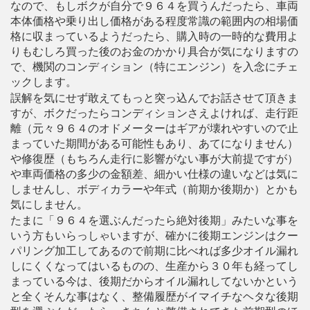
なので、もしボクが自分で９６４を買うんだったら、車両
本体価格や乗り出し価格がある程度常識の範囲内の相場価
格に収まっているようだったら、購入時の一時的な費用よ
りもむしろ買った後のお金のかかり具合が気になりますの
で、機関のコンディション（特にエンジン）を入念にチェ
ックします。
誤解を気にせず敢えてもっと突っ込んでお話させて頂きま
すが、ボクだったらコンディションさえよければ、走行距
離（元々９６４のオドメーターはギアが壊れやすいので止
まっていた期間がある可能性もあり、あてになりません）
や修復歴（もちろん走行に影響がない事が大前提ですが）
や車両価格の多少の金額差、細かい仕様の違いなどは気に
しませんし、ボディカラーや年式（前期か後期か）とかも
気にしません。
たまに「９６４を選ぶんだったら絶対後期」みたいな事を
いう方もいらっしゃいますが、確かに後期エンジンはクー
パリング加工してあるので前期に比べれば多少オイル漏れ
しにくくなってはいるものの、生産から３０年も経ってし
まっている今は、後期だからオイル漏れしてないかという
と全くそんな事はなく、整備履歴がイマイチなヘタな後期