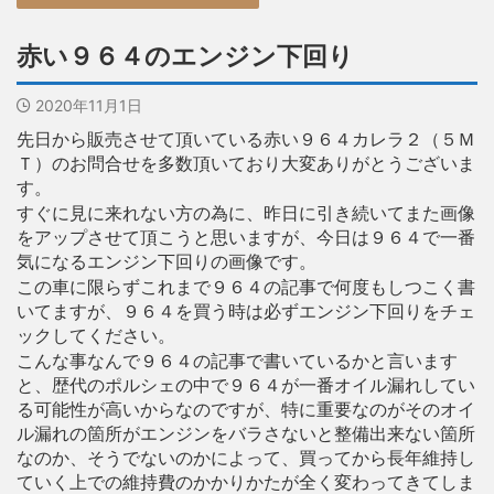
赤い９６４のエンジン下回り
2020年11月1日
先日から販売させて頂いている赤い９６４カレラ２（５Ｍ
Ｔ）のお問合せを多数頂いており大変ありがとうございま
す。
すぐに見に来れない方の為に、昨日に引き続いてまた画像
をアップさせて頂こうと思いますが、今日は９６４で一番
気になるエンジン下回りの画像です。
この車に限らずこれまで９６４の記事で何度もしつこく書
いてますが、９６４を買う時は必ずエンジン下回りをチェ
ックしてください。
こんな事なんで９６４の記事で書いているかと言います
と、歴代のポルシェの中で９６４が一番オイル漏れしてい
る可能性が高いからなのですが、特に重要なのがそのオイ
ル漏れの箇所がエンジンをバラさないと整備出来ない箇所
なのか、そうでないのかによって、買ってから長年維持し
ていく上での維持費のかかりかたが全く変わってきてしま