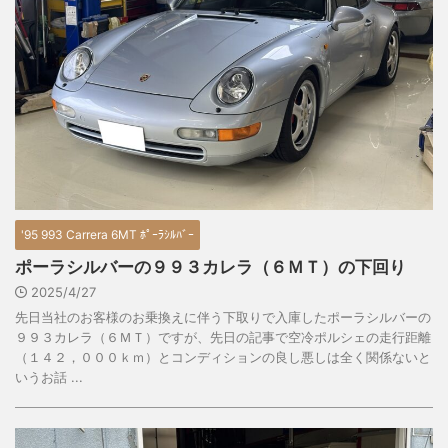
'95 993 Carrera 6MT ﾎﾟｰﾗｼﾙﾊﾞｰ
ポーラシルバーの９９３カレラ（６ＭＴ）の下回り
2025/4/27
先日当社のお客様のお乗換えに伴う下取りで入庫したポーラシルバーの
９９３カレラ（６ＭＴ）ですが、先日の記事で空冷ポルシェの走行距離
（１４２，０００ｋｍ）とコンディションの良し悪しは全く関係ないと
いうお話 ...