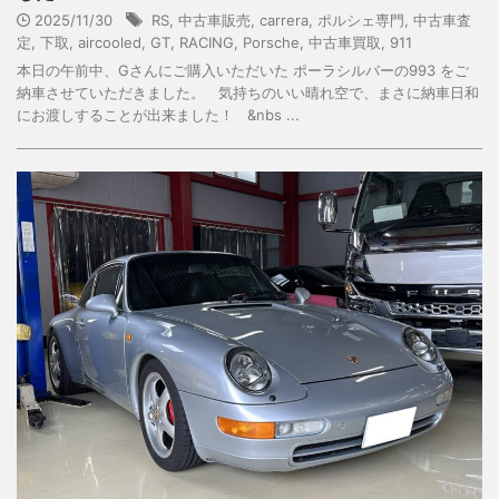
2025/11/30
RS
,
中古車販売
,
carrera
,
ポルシェ専門
,
中古車査
定
,
下取
,
aircooled
,
GT
,
RACING
,
Porsche
,
中古車買取
,
911
本日の午前中、Gさんにご購入いただいた ポーラシルバーの993 をご
納車させていただきました。 気持ちのいい晴れ空で、まさに納車日和
にお渡しすることが出来ました！ &nbs ...