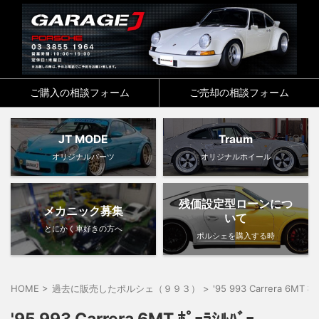
ご購入の相談フォーム
ご売却の相談フォーム
JT MODE
Traum
オリジナルパーツ
オリジナルホイール
残価設定型ローンにつ
メカニック募集
いて
とにかく車好きの方へ
ポルシェを購入する時
HOME
>
過去に販売したポルシェ（９９３）
>
'95 993 Carrera 6MT ﾎﾟ