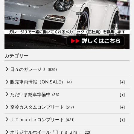
カテゴリー
日々のガレージＪ
(629)
販売車両情報（ON SALE）
(4)
[+]
ただいま納車準備中
(36)
[+]
空冷カスタムコンプリート
(517)
[+]
ＪＴｍｏｄｅコンプリート
(431)
[+]
オリジナルホイール「Ｔｒａｕｍ」
(22)