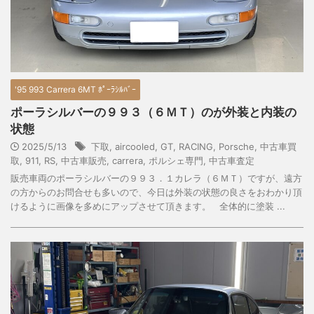
'95 993 Carrera 6MT ﾎﾟｰﾗｼﾙﾊﾞｰ
ポーラシルバーの９９３（６ＭＴ）のが外装と内装の
状態
2025/5/13
下取
,
aircooled
,
GT
,
RACING
,
Porsche
,
中古車買
取
,
911
,
RS
,
中古車販売
,
carrera
,
ポルシェ専門
,
中古車査定
販売車両のポーラシルバーの９９３．１カレラ（６ＭＴ）ですが、遠方
の方からのお問合せも多いので、今日は外装の状態の良さをおわかり頂
けるように画像を多めにアップさせて頂きます。 全体的に塗装 ...