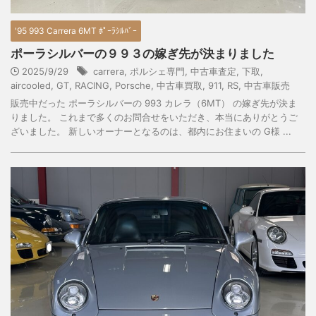
'95 993 Carrera 6MT ﾎﾟｰﾗｼﾙﾊﾞｰ
ポーラシルバーの９９３の嫁ぎ先が決まりました
2025/9/29
carrera
,
ポルシェ専門
,
中古車査定
,
下取
,
aircooled
,
GT
,
RACING
,
Porsche
,
中古車買取
,
911
,
RS
,
中古車販売
販売中だった ポーラシルバーの 993 カレラ（6MT） の嫁ぎ先が決ま
りました。 これまで多くのお問合せをいただき、本当にありがとうご
ざいました。 新しいオーナーとなるのは、都内にお住まいの G様 ...