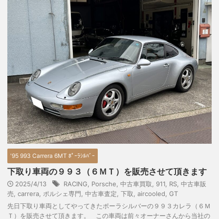
'95 993 Carrera 6MT ﾎﾟｰﾗｼﾙﾊﾞｰ
下取り車両の９９３（６ＭＴ）を販売させて頂きます
2025/4/13
RACING
,
Porsche
,
中古車買取
,
911
,
RS
,
中古車販
売
,
carrera
,
ポルシェ専門
,
中古車査定
,
下取
,
aircooled
,
GT
先日下取り車両としてやってきたポーラシルバーの９９３カレラ（６Ｍ
Ｔ）を販売させて頂きます。 この車両は前々オーナーさんから当社の