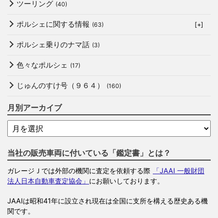
ツーリング
(40)
ポルシェに関する情報
(63)
[+]
ポルシェ乗りのナマ話
(3)
色々なポルシェ
(17)
じゅんのすけ号（９６４）
(160)
月別アーカイブ
当社の販売車両に付いている「鑑定書」とは？
ガレージＪでは外部の機関に査定を依頼する際
「JAAI 一般財団
法人日本自動車査定協会」
にお願いしております。
JAAIは昭和41年に設立され現在は全国に支所を構える歴史ある機
関です。