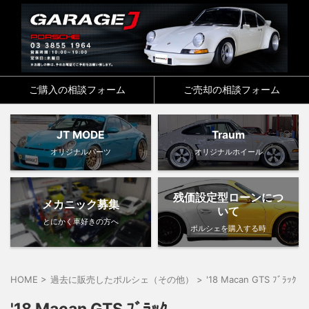
ご購入の相談フォーム
ご売却の相談フォーム
JT MODE
Traum
オリジナルパーツ
オリジナルホイール
残価設定型ローンにつ
メカニック募集
いて
とにかく車好きの方へ
ポルシェを購入する時
HOME
>
過去に販売したポルシェ（その他）
>
'18 Macan GTS ﾌﾞﾗｯｸ
>