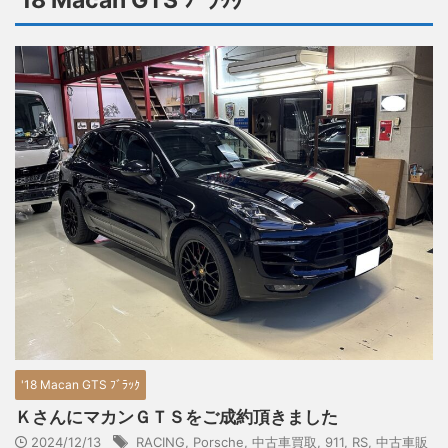
'18 Macan GTS ﾌﾞﾗｯｸ
'18 Macan GTS ﾌﾞﾗｯｸ
ＫさんにマカンＧＴＳをご成約頂きました
2024/12/13
RACING
,
Porsche
,
中古車買取
,
911
,
RS
,
中古車販