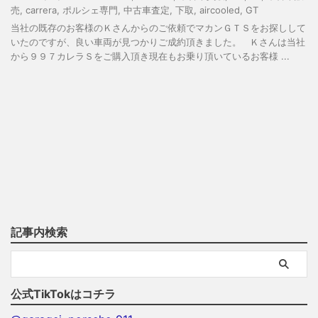
売
,
carrera
,
ポルシェ専門
,
中古車査定
,
下取
,
aircooled
,
GT
当社の既存のお客様のＫさんからのご依頼でマカンＧＴＳをお探しして
いたのですが、良い車両が見つかりご成約頂きました。 Ｋさんは当社
から９９７カレラＳをご購入頂き現在もお乗り頂いているお客様 ...
記事内検索
公式TikTokはコチラ