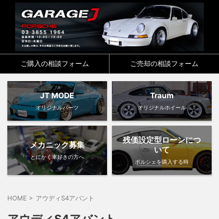
ご購入の相談フォーム
ご売却の相談フォーム
JT MODE
Traum
オリジナルパーツ
オリジナルホイール
残価設定型ローンにつ
メカニック募集
いて
とにかく車好きの方へ
ポルシェを購入する時
HOME
>
アウディS4アバント