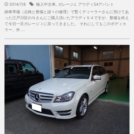
2014/7/8
輸入中古車
,
ガレージJ
,
アウディS4アバント
納車準備（点検と整備と諸々の修理）で暫くディーラーさんに預けてあ
った江戸川区のＮさんにご購入頂いたアウディＳ４ですが、整備を終え
て今日一旦ガレージＪに戻ってきました。 それにしてもこのボディカ
ラー、外 ...