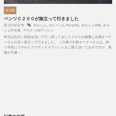
未分類
ベンツＣ２００が旅立って行きました
2014/5/18
ポルシェ
,
ガレージJ
,
Porsche
,
ポルシェ996
,
ポル
シェ中古車
,
アウディS4アバント
昨日は先日ご依頼を頂いて引っ張ってきたＣ２００が無事に次期オーナ
ーさんの元へ旅立って行きました。 この車の次期オーナーさんは、約
１年前にウチからアウディＳ４アバントをご購入頂いてるのですが、奥
様が不慮 ...