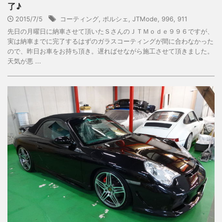
了♪
2015/7/5
コーティング
,
ポルシェ
,
JTMode
,
996
,
911
先日の月曜日に納車させて頂いたＳさんのＪＴＭｏｄｅ９９６ですが、
実は納車までに完了するはずのガラスコーティングが間に合わなかった
ので、昨日お車をお持ち頂き。遅ればせながら施工させて頂きました。
天気が悪 ...