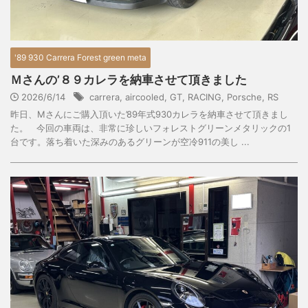
'89 930 Carrera Forest green meta
Ｍさんの’８９カレラを納車させて頂きました
2026/6/14
carrera
,
aircooled
,
GT
,
RACING
,
Porsche
,
RS
昨日、Mさんにご購入頂いた’89年式930カレラを納車させて頂きまし
た。 今回の車両は、非常に珍しいフォレストグリーンメタリックの1
台です。落ち着いた深みのあるグリーンが空冷911の美し ...