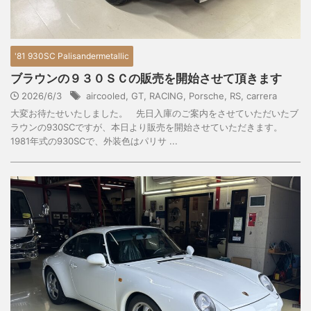
'81 930SC Palisandermetallic
ブラウンの９３０ＳＣの販売を開始させて頂きます
2026/6/3
aircooled
,
GT
,
RACING
,
Porsche
,
RS
,
carrera
大変お待たせいたしました。 先日入庫のご案内をさせていただいたブ
ラウンの930SCですが、本日より販売を開始させていただきます。
1981年式の930SCで、外装色はパリサ ...