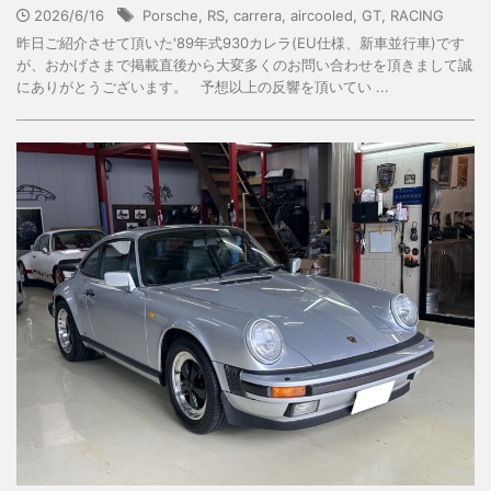
2026/6/16
Porsche
,
RS
,
carrera
,
aircooled
,
GT
,
RACING
昨日ご紹介させて頂いた'89年式930カレラ(EU仕様、新車並行車)です
が、おかげさまで掲載直後から大変多くのお問い合わせを頂きまして誠
にありがとうございます。 予想以上の反響を頂いてい ...