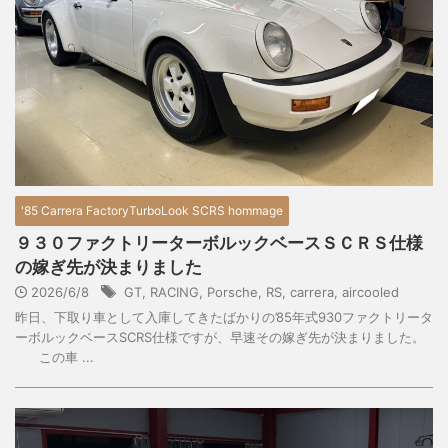
'85 Carrera FactoryTurboLook SCRS hommage
９３０ファクトリーターボルックベースＳＣＲＳ仕様
の嫁ぎ先が決まりました
2026/6/8
GT
,
RACING
,
Porsche
,
RS
,
carrera
,
aircooled
昨日、下取り車として入庫してきたばかりの’85年式930ファクトリータ
ーボルックベースSCRS仕様ですが、早速その嫁ぎ先が決まりました。
この車 ...