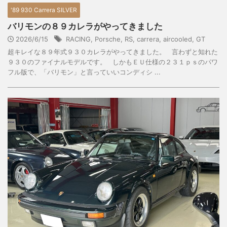
'89 930 Carrera SILVER
バリモンの８９カレラがやってきました
2026/6/15
RACING
,
Porsche
,
RS
,
carrera
,
aircooled
,
GT
超キレイな８９年式９３０カレラがやってきました。 言わずと知れた
９３０のファイナルモデルです。 しかもＥＵ仕様の２３１ｐｓのパワ
フル版で、「バリモン」と言っていいコンディシ ...