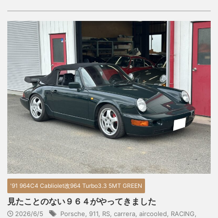
'91 964C4 Cabliolet改964 Turbo3.3 5MT GREEN
見たことのない９６４がやってきました
2026/6/5
Porsche
,
911
,
RS
,
carrera
,
aircooled
,
RACING
,