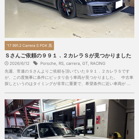
'17 991.2 Carrera S PDK 黒
Ｓさんご依頼の９９１．２カレラＳが見つかりました
2026/6/12
Porsche
,
RS
,
carrera
,
GT
,
RACING
先週、常連のＳさんよりご依頼を頂いていた９９１．２カレラＳです
が、この度無事に条件にピッタリ合う車両が見つかりました。 中古車
探しというのはタイミングが非常に重要で、希望条件に近い車両が ...