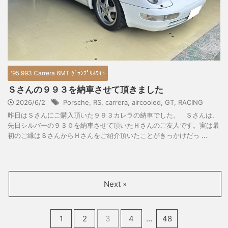
'95 993 Carrera 6MT ｸﾞﾗﾝﾌﾟﾘﾎﾜｲﾄ
Ｓさんの９９３を納車させて頂きました
2026/6/2
Porsche
,
RS
,
carrera
,
aircooled
,
GT
,
RACING
昨日はＳさんにご購入頂いた９９３カレラの納車でした。 Ｓさんは、
先日シルバーの９３０を納車させて頂いたＨさんのご友人です。実は最
初のご縁はＳさんからＨさんをご紹介頂いたことがきっかけだっ ...
Next »
1
2
3
4
…
48