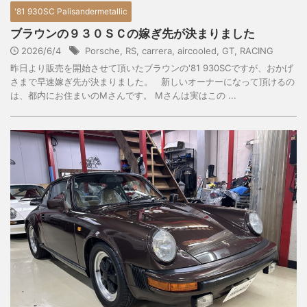
'81 930SC Palisandermetallic
ブラウンの９３０ＳＣの嫁ぎ先が決まりました
2026/6/4
Porsche
,
RS
,
carrera
,
aircooled
,
GT
,
RACING
昨日より販売を開始させて頂いたブラウンの'81 930SCですが、おかげ
さまで早速嫁ぎ先が決まりました。 新しいオーナーになって頂けるの
は、都内にお住まいのMさんです。 Mさんは実はこの ...