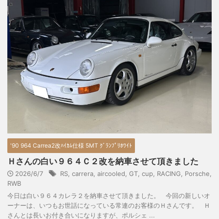
'90 964 Carrea2改ﾊｲｶﾑ仕様 5MT ｸﾞﾗﾝﾌﾟﾘﾎﾜｲﾄ
Ｈさんの白い９６４Ｃ２改を納車させて頂きました
2026/6/7
RS
,
carrera
,
aircooled
,
GT
,
cup
,
RACING
,
Porsche
,
RWB
今日は白い９６４カレラ２を納車させて頂きました。 今回の新しいオ
ーナーは、いつもお世話になっている常連のお客様のＨさんです。 Ｈ
さんとは長いお付き合いになりますが、ポルシェ ...