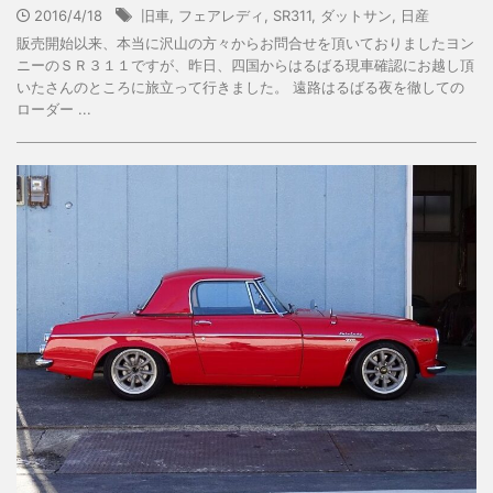
2016/4/18
旧車
,
フェアレディ
,
SR311
,
ダットサン
,
日産
販売開始以来、本当に沢山の方々からお問合せを頂いておりましたヨン
ニーのＳＲ３１１ですが、昨日、四国からはるばる現車確認にお越し頂
いたさんのところに旅立って行きました。 遠路はるばる夜を徹しての
ローダー ...