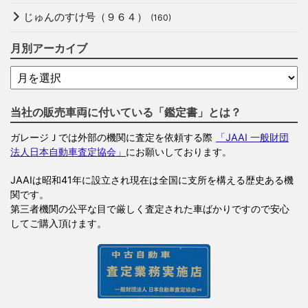
じゅんのすけ号（９６４）
(160)
月別アーカイブ
当社の販売車両に付いている「鑑定書」とは？
ガレージＪでは外部の機関に査定を依頼する際
「JAAI 一般財団
法人日本自動車査定協会」
にお願いしております。
JAAIは昭和41年に設立され現在は全国に支所を構える歴史ある機
関です。
第三者機関の公平な目で厳しく査定された車ばかりですので安心
してご購入頂けます。