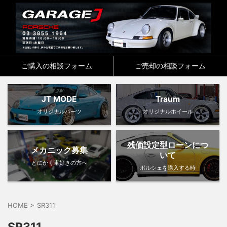
ご購入の相談フォーム
ご売却の相談フォーム
JT MODE
Traum
オリジナルパーツ
オリジナルホイール
残価設定型ローンにつ
メカニック募集
いて
とにかく車好きの方へ
ポルシェを購入する時
HOME
>
SR311