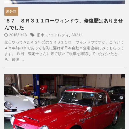
未分類
’６７ ＳＲ３１１ローウィンドウ、修復歴はありませ
んでした
2016/1/28
旧車
,
フェアレディ
,
SR311
先日やってきた４２年式のＳＲ３１１ローウィンドウですが、こういう
４８年前の車であっても例に漏れず日本自動車査定協会にみてもらって
ます。 昨日、査定士さんに来て頂いて現車を確認していただいたとこ
ろ、修復 ...