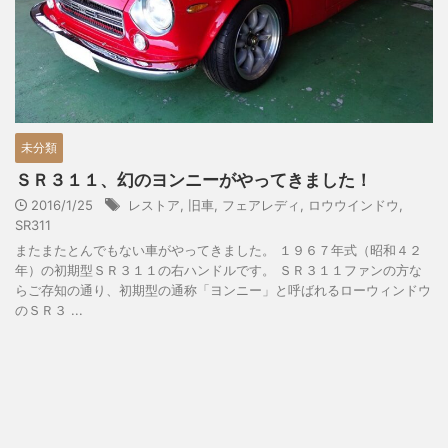
未分類
ＳＲ３１１、幻のヨンニーがやってきました！
2016/1/25
レストア
,
旧車
,
フェアレディ
,
ロウウインドウ
,
SR311
またまたとんでもない車がやってきました。 １９６７年式（昭和４２
年）の初期型ＳＲ３１１の右ハンドルです。 ＳＲ３１１ファンの方な
らご存知の通り、初期型の通称「ヨンニー」と呼ばれるローウィンドウ
のＳＲ３ ...