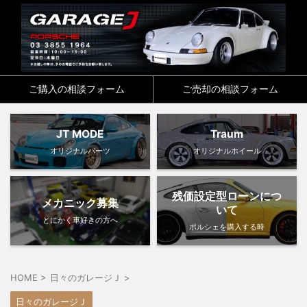
ご購入の相談フォーム
ご売却の相談フォーム
JT MODE
Traum
オリジナルパーツ
オリジナルホイール
残価設定型ローンにつ
メカニック募集
いて
とにかく車好きの方へ
ポルシェを購入する時
HOME
>
日々のガレージＪ
>
日々のガレージＪ