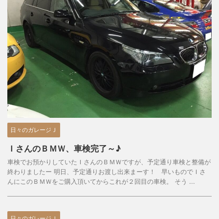
日々のガレージＪ
ＩさんのＢＭＷ、車検完了～♪
車検でお預かりしていたＩさんのＢＭＷですが、予定通り車検と整備が
終わりましたー 明日、予定通りお渡し出来まーす！ 早いものでＩさ
んにこのＢＭＷをご購入頂いてからこれが２回目の車検。 そう ...
日々のガレージＪ