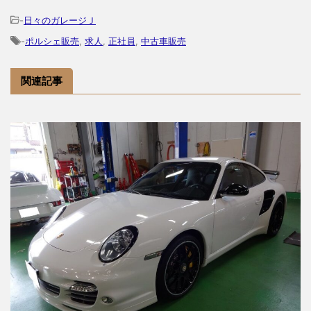
-
日々のガレージＪ
-
ポルシェ販売
,
求人
,
正社員
,
中古車販売
関連記事