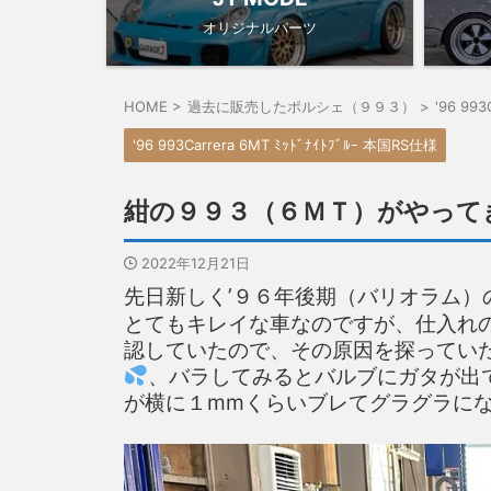
オリジナルパーツ
HOME
>
過去に販売したポルシェ（９９３）
>
'96 99
'96 993Carrera 6MT ﾐｯﾄﾞﾅｲﾄﾌﾞﾙｰ 本国RS仕様
紺の９９３（６ＭＴ）がやって
2022年12月21日
先日新しく’９６年後期（バリオラム
とてもキレイな車なのですが、仕入れ
認していたので、その原因を探ってい
、バラしてみるとバルブにガタが出
が横に１mmくらいブレてグラグラに