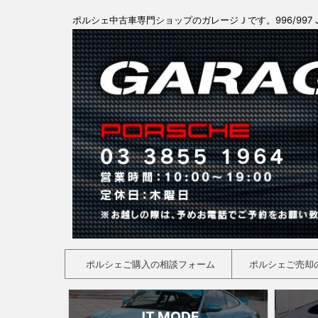
ポルシェ中古車専門ショップのガレージＪです。996/997 
ポルシェご購入の相談フォーム
ポルシェご売却
JT MODE