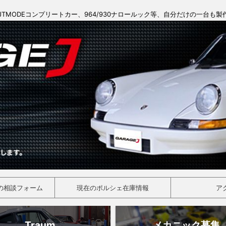
JTMODEコンプリートカー、964/930ナロールック等、自分だけの一台も
の相談フォーム
現在のポルシェ在庫情報
ア
Traum
メカニック募集