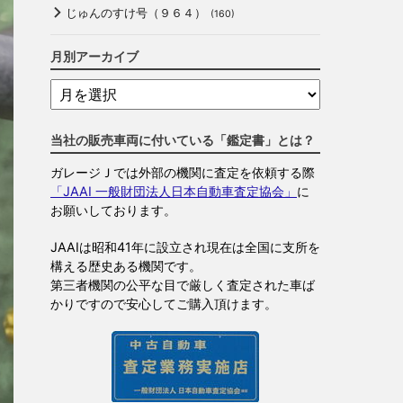
じゅんのすけ号（９６４）
(160)
月別アーカイブ
当社の販売車両に付いている「鑑定書」とは？
ガレージＪでは外部の機関に査定を依頼する際
「JAAI 一般財団法人日本自動車査定協会」
に
お願いしております。
JAAIは昭和41年に設立され現在は全国に支所を
構える歴史ある機関です。
第三者機関の公平な目で厳しく査定された車ば
かりですので安心してご購入頂けます。