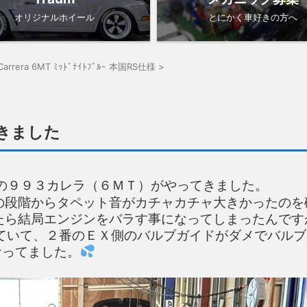
オリジナルホイール
とにかく車好きの方へ
3Carrera 6MT ﾐｯﾄﾞﾅｲﾄﾌﾞﾙｰ 本国RS仕様
>
きました
）の９９３カレラ（６ＭＴ）がやってきました。
の段階からタペット音がカチャカチャ大きかったのを
たら結局エンジンをバラす事になってしまったんです
ていて、２番のＥＸ側のバルブガイドがダメでバルブ
なってました。