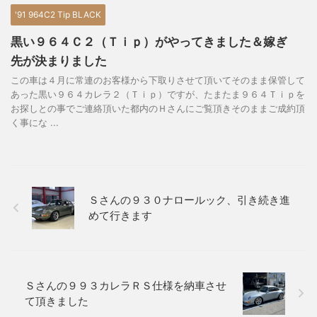
'91 964C2 Tip BLACK
黒い９６４Ｃ２（Ｔｉｐ）がやってきました＆嫁ぎ
先が決まりました
この車は４月に常連のお客様から下取りさせて頂いてそのまま保管して
あった黒い９６４カレラ２（Ｔｉｐ）ですが、たまたま９６４Ｔｉｐを
お探しとの事でご連絡頂いた都内のＨさんにご覧頂きそのままご成約頂
く事にな ...
Ｓさんの９３０ナロールック、引き続き進
めて行きます
Ｓさんの９９３カレラＲＳ仕様を納車させ
て頂きました