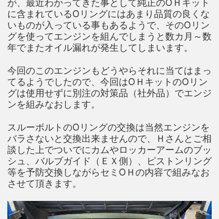
が、最近わかってきた事として純正のОＨキット
に含まれているОリングにはあまり品質の良くな
いものが入っている事もあるようで、そのОリン
グを使ってエンジンを組んでしまうと数カ月～数
年でまたオイル漏れが発生してしまいます。
今回のこのエンジンもどうやらそれに当てはまっ
てるようでしたので、今回はОＨキットのОリン
グは使用せずに別注の対策品（社外品）でエンジ
ンを組みなおします。
スルーボルトのОリングの交換は当然エンジンを
バラさないと交換出来ませんので、Ｈさんとご相
談した上でついでにカムやロッカーアームのブッ
シュ、バルブガイド（ＥＸ側）、ピストンリング
等を予防交換しながらセミОＨの内容で組みなお
させて頂きます。