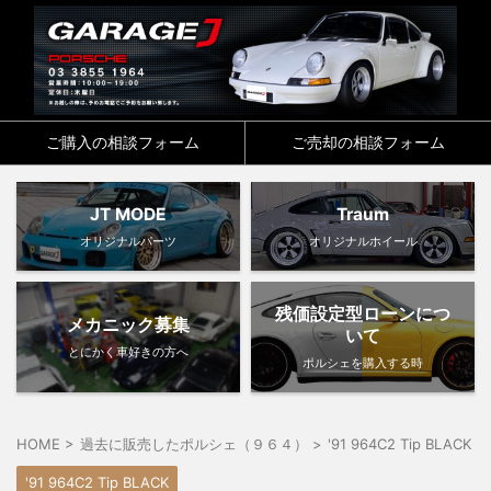
ご購入の相談フォーム
ご売却の相談フォーム
JT MODE
Traum
オリジナルパーツ
オリジナルホイール
残価設定型ローンにつ
メカニック募集
いて
とにかく車好きの方へ
ポルシェを購入する時
HOME
>
過去に販売したポルシェ（９６４）
>
'91 964C2 Tip BLACK
>
'91 964C2 Tip BLACK