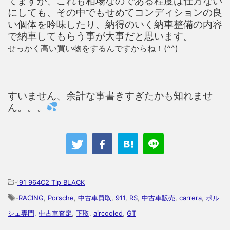
てますが、これも相場なのである程度は仕方ない
にしても、その中でもせめてコンディションの良
い個体を吟味したり、納得のいく納車整備の内容
で納車してもらう事が大事だと思います。
せっかく高い買い物をするんですからね！(^^)
すいません、余計な事書きすぎたかも知れませ
ん。。。
-
'91 964C2 Tip BLACK
-
RACING
,
Porsche
,
中古車買取
,
911
,
RS
,
中古車販売
,
carrera
,
ポル
シェ専門
,
中古車査定
,
下取
,
aircooled
,
GT