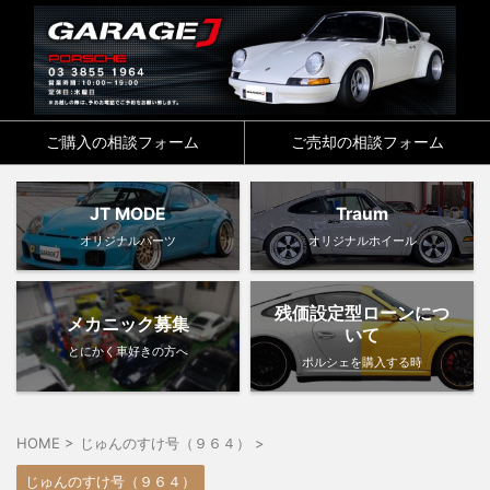
ご購入の相談フォーム
ご売却の相談フォーム
JT MODE
Traum
オリジナルパーツ
オリジナルホイール
残価設定型ローンにつ
メカニック募集
いて
とにかく車好きの方へ
ポルシェを購入する時
HOME
>
じゅんのすけ号（９６４）
>
じゅんのすけ号（９６４）