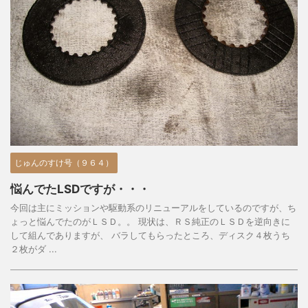
じゅんのすけ号（９６４）
悩んでたLSDですが・・・
今回は主にミッションや駆動系のリニューアルをしているのですが、ち
ょっと悩んでたのがＬＳＤ。。 現状は、ＲＳ純正のＬＳＤを逆向きに
して組んでありますが、 バラしてもらったところ、ディスク４枚うち
２枚がダ ...