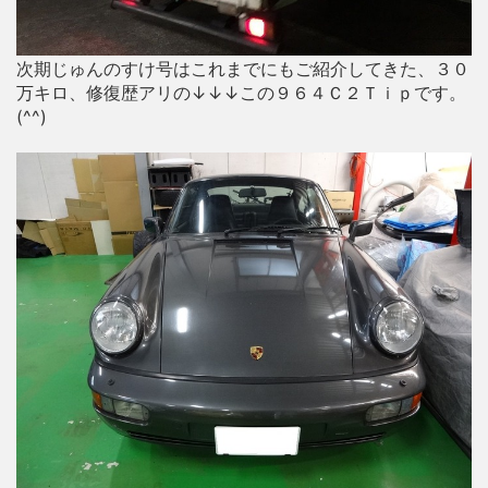
次期じゅんのすけ号はこれまでにもご紹介してきた、３０
万キロ、修復歴アリの↓↓↓この９６４Ｃ２Ｔｉｐです。
(^^)