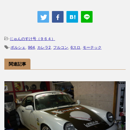
-
じゅんのすけ号（９６４）
-
ポルシェ
,
964
,
カレラ2
,
フルコン
,
6スロ
,
モーテック
関連記事