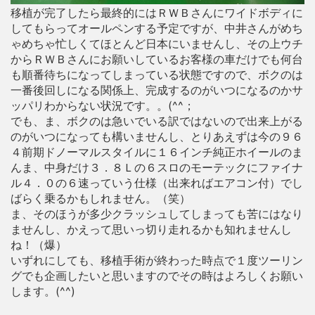
移植が完了したら最終的にはＲＷＢさんにワイドボディに
してもらってオールペンする予定ですが、中井さんがめち
ゃめちゃ忙しくてほとんど日本にいませんし、その上ウチ
からＲＷＢさんにお願いしているお客様の車だけでも何台
も順番待ちになってしまっている状態ですので、ボクのは
一番後回しになる関係上、完成するのがいつになるのかサ
ッパリわからない状況です。。(^^；
でも、ま、ボクのは急いでいる訳ではないので出来上がる
のがいつになっても構いませんし、とりあえずは今の９６
４前期ドノーマルスタイルに１６インチ純正ホイールのま
んま、中身だけ３．８Ｌの６スロのモーテックにファイナ
ル４．０の６速っていう仕様（出来ればエアコン付）でし
ばらく乗るかもしれません。（笑）
ま、そのほうが多少クラッシュしてしまっても苦にはなり
ませんし、かえって思いっ切り走れるかも知れませんし
ね！（爆）
いずれにしても、移植手術が終わった時点で１度ツーリン
グでも企画したいと思いますのでその時はよろしくお願い
します。(^^)