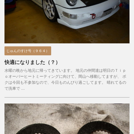
じゅんのすけ号（９６４）
快適になりました（？）
水曜の晩から地元に帰ってきています。 地元の仲間達は明日のＴｉｐ
ｏオーバーヒートミーティングに向けて、岡山へ移動してますが、 ボ
クは今回も不参加なので、今日ものんびり過ごしてます。 晴れてるの
で洗車で ...