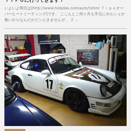
いよいよ明日は[http://www.hobidas.com/auto/tohm/ Ｔｉｐｏオー
バーヒートミーティング]です。 ここんとこ何ヶ月も手元にポルシェが
無いからなんだかピンときませんが、 ２ ...