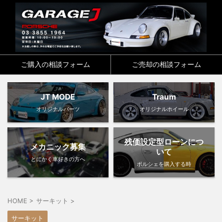
ご購入の相談フォーム
ご売却の相談フォーム
JT MODE
Traum
オリジナルパーツ
オリジナルホイール
残価設定型ローンにつ
メカニック募集
いて
とにかく車好きの方へ
ポルシェを購入する時
HOME
>
サーキット
>
サーキット