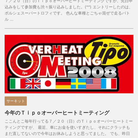
７／２０（日）のＴｉｐｏオーバーヒートミーティングですが、先日申
込みをして参加費も渋々振り込みしました。(^^) エントリーしたのは、
ポルシェスーパートロフィです。 色んな車種とごちゃ混ぜで走るバト
ル ...
サーキット
今年のＴｉｐｏオーバーヒートミーティング
ここんとこ毎年行ってる７／２０（日）のＴｉｐｏオーバーヒートミー
ティングですが、 最近、車にお金を使いすぎたし、それにクラッチも
まだ直してないので今年はお休みしようと思ってました。 でも、昨日