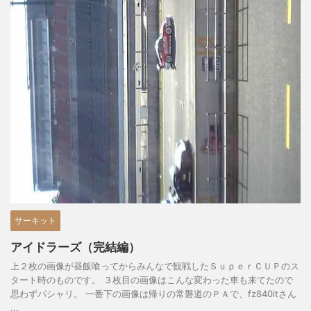
サーキット
アイドラーズ（完結編）
上２枚の画像が昼飯喰ってからみんなで観戦したＳｕｐｅｒＣＵＰのス
タート時のものです。 ３枚目の画像はこんな変わった車も来てたので
思わずパシャリ。 一番下の画像は帰りの常磐道のＰＡで、fz840itさん
...