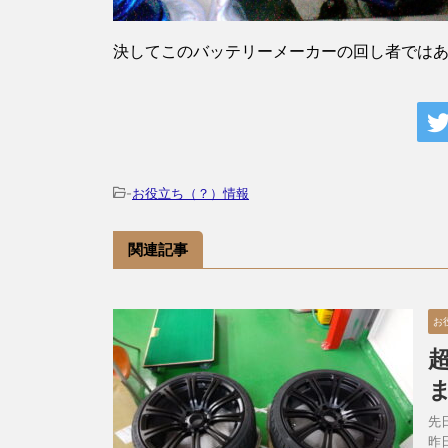
決してこのバッテリーメーカーの回し者では
-
お役立ち（？）情報
関連記事
お
先
昨