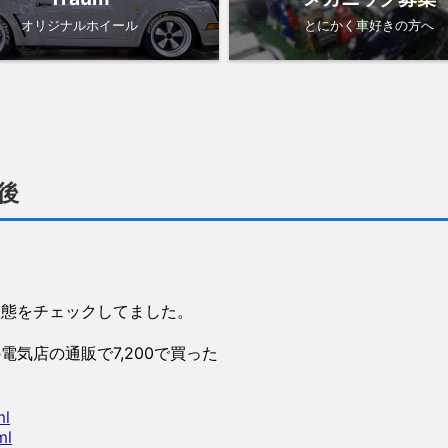
オリジナルホイール
とにかく車好きの方へ
>
後
）
状態をチェックしてました。
気店の通販で7,200で買った
ml
ml