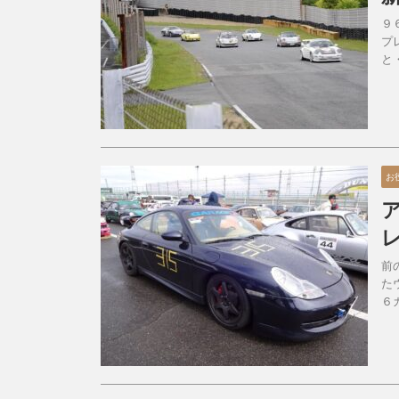
９
プ
と
お
前
た
６