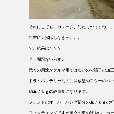
それにしても、ガレージ、汚ねぇ〜っすね。
年末に大掃除しなきゃ。。。
で、結果は？？？
全く問題ないっす♪
元々の用途がクルマ用ではないので端子の加
ドライバッテリーなのに開放型のフツーのバ
約▲７ｋｇの軽量化になります。
フロントのオーバーハング部分の▲７ｋｇの
フィッティングですがボクの車のばやい、ホ