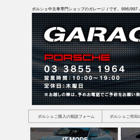
ポルシェ中古車専門ショップのガレージＪです。996/997 
ポルシェご購入の相談フォーム
ポルシェご売却
JT MODE