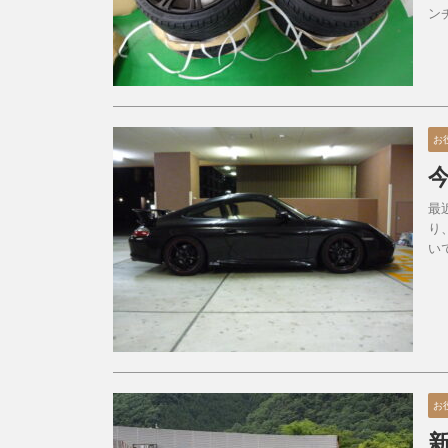
ン
お
最
り
い
お