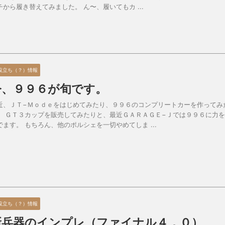
チから履き替えてみました。 ん〜、履いてもカ ...
役立ち（？）情報
今、９９６が旬です。
近、ＪＴ−Ｍｏｄｅをはじめてみたり、９９６のコンプリートカーを作ってみ
、 ＧＴ３カップを販売してみたりと、最近ＧＡＲＡＧＥ−Ｊでは９９６に力
でます。 もちろん、他のポルシェを一切やめてしま ...
役立ち（？）情報
新兵器のインプレ（ファイナル４．０）