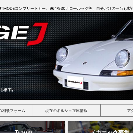
JTMODEコンプリートカー、964/930ナロールック等、自分だけの一台も
の相談フォーム
現在のポルシェ在庫情報
ア
Traum
メカニック募集