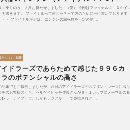
６４乗りの方、大変お待たせしました。（笑） 今回はファイナル４．０のイ
レを書きます。 ファイナルって何ぢゃ？って方のために一応書いておきます
・・・ ファイナルギアは、エンジンの回転数を一定の割 ...
役立ち（？）情報
アイドラーズであらためて感じた９９６カ
レラのポテンシャルの高さ
の記事でもご報告しましたが、昨日のアイドラーズのスプリントレースに出ら
ウチのお客様のうち、セルゲイビッチ佐藤さんが９－１カップにノーマルの９
カレラ（ティプトロ、しかもラジアル！）で参戦されク ...