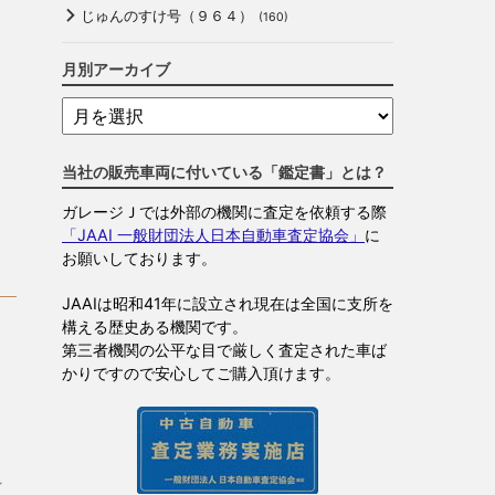
じゅんのすけ号（９６４）
(160)
月別アーカイブ
当社の販売車両に付いている「鑑定書」とは？
ガレージＪでは外部の機関に査定を依頼する際
「JAAI 一般財団法人日本自動車査定協会」
に
お願いしております。
JAAIは昭和41年に設立され現在は全国に支所を
構える歴史ある機関です。
第三者機関の公平な目で厳しく査定された車ば
かりですので安心してご購入頂けます。
イ