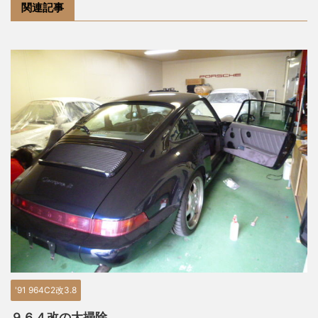
関連記事
'91 964C2改3.8
９６４改の大掃除