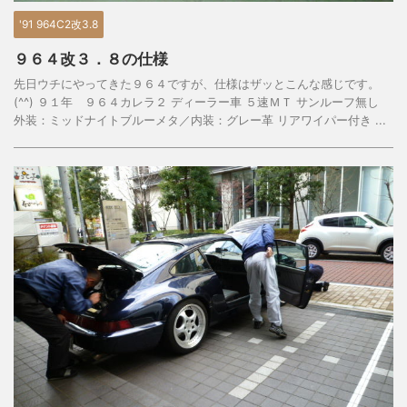
'91 964C2改3.8
９６４改３．８の仕様
先日ウチにやってきた９６４ですが、仕様はザッとこんな感じです。
(^^) ９１年 ９６４カレラ２ ディーラー車 ５速ＭＴ サンルーフ無し
外装：ミッドナイトブルーメタ／内装：グレー革 リアワイパー付き ...