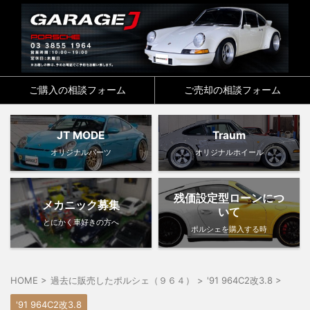
ご購入の相談フォーム
ご売却の相談フォーム
JT MODE
Traum
オリジナルパーツ
オリジナルホイール
残価設定型ローンにつ
メカニック募集
いて
とにかく車好きの方へ
ポルシェを購入する時
HOME
>
過去に販売したポルシェ（９６４）
>
'91 964C2改3.8
>
'91 964C2改3.8