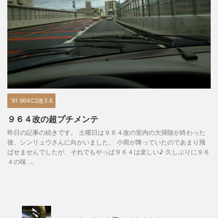
'91 964C2改3.8
９６４改の超プチメンテ
昨日の記事の続きです。 土曜日は９６４改の室内の大掃除が終わった
後、シンリュウさんに向かいました。 小雨が降っていたのであまり飛
ばせませんでしたが、それでもやっぱ９６４は楽しい♪ 久しぶりに９６
４の味 ...