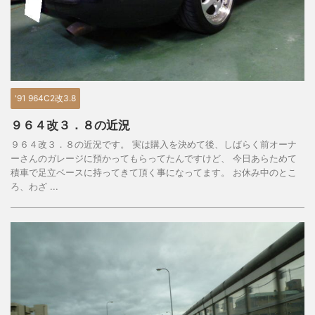
'91 964C2改3.8
９６４改３．８の近況
９６４改３．８の近況です。 実は購入を決めて後、しばらく前オーナ
ーさんのガレージに預かってもらってたんですけど、 今日あらためて
積車で足立ベースに持ってきて頂く事になってます。 お休み中のとこ
ろ、わざ ...