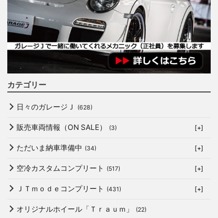
カテゴリー
日々のガレージＪ
(628)
販売車両情報（ON SALE）
(3)
[+]
ただいま納車準備中
(34)
[+]
空冷カスタムコンプリート
(517)
[+]
ＪＴｍｏｄｅコンプリート
(431)
[+]
オリジナルホイール「Ｔｒａｕｍ」
(22)