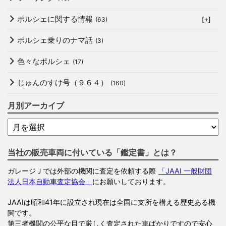
ポルシェに関する情報
(63)
[+]
ポルシェ乗りのナマ話
(3)
色々なポルシェ
(17)
じゅんのすけ号（９６４）
(160)
月別アーカイブ
当社の販売車両に付いている「鑑定書」とは？
ガレージＪでは外部の機関に査定を依頼する際
「JAAI 一般財団
法人日本自動車査定協会」
にお願いしております。
JAAIは昭和41年に設立され現在は全国に支所を構える歴史ある機
関です。
第三者機関の公平な目で厳しく査定された車ばかりですので安心