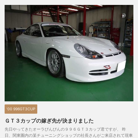
'00 996GT3CUP
ＧＴ３カップの嫁ぎ先が決まりました
先日やってきたオーラびんびんの９９６ＧＴ３カップ君ですが、 昨
日、関東圏内の某チューニングショップの社長さんがご来店されて現車