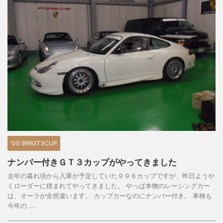
'00 996GT3CUP
ナンバー付きＧＴ３カップがやってきました
去年の暮れ頃から入庫が予定していた９９６カップですが、昨日ようや
くローダーに積まれてやってきました。 やっぱ本物のレーシングカー
は、オーラが全然違います。 カップカーなのにナンバー付き。 車検も
今年の ...