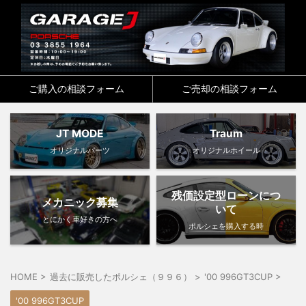
ご購入の相談フォーム
ご売却の相談フォーム
JT MODE
Traum
オリジナルパーツ
オリジナルホイール
残価設定型ローンにつ
メカニック募集
いて
とにかく車好きの方へ
ポルシェを購入する時
HOME
>
過去に販売したポルシェ（９９６）
>
'00 996GT3CUP
>
'00 996GT3CUP