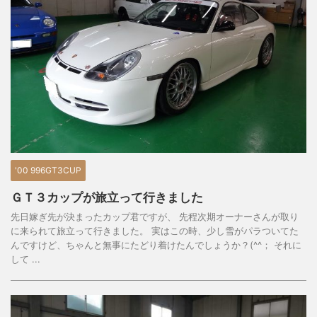
'00 996GT3CUP
ＧＴ３カップが旅立って行きました
先日嫁ぎ先が決まったカップ君ですが、 先程次期オーナーさんが取り
に来られて旅立って行きました。 実はこの時、少し雪がパラついてた
んですけど、ちゃんと無事にたどり着けたんでしょうか？(^^； それに
して ...