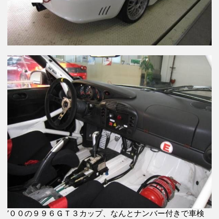
’００の９９６ＧＴ３カップ、なんとナンバー付きで車検